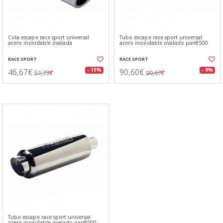
Cola escape race sport universal
Tubo escape race sport universal
acero inoxidable ovalada
acero inoxidable ovalado pan8500
RACE SPORT
RACE SPORT
46,67€
90,60€
- 10%
- 9%
51,73€
99,67€
Tubo escape race sport universal
acero inoxidable ovalado pan8000