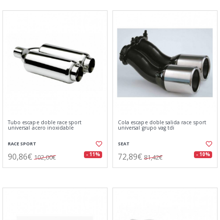
Tubo escape doble race sport
Cola escape doble salida race sport
universal acero inoxidable
universal grupo vag tdi
RACE SPORT
SEAT
90,86€
72,89€
- 11%
- 10%
102,00€
81,42€