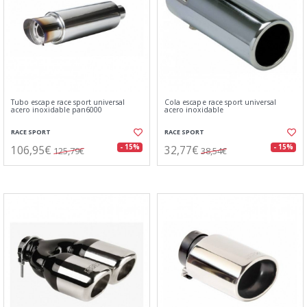
Tubo escape race sport universal
Cola escape race sport universal
acero inoxidable pan6000
acero inoxidable
RACE SPORT
RACE SPORT
106,95€
32,77€
- 15%
- 15%
125,79€
38,54€