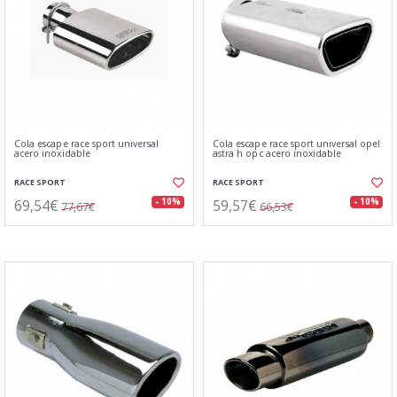
Cola escape race sport universal
Cola escape race sport universal opel
acero inoxidable
astra h opc acero inoxidable
RACE SPORT
RACE SPORT
69,54€
59,57€
- 10%
- 10%
77,67€
66,53€