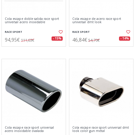
Cola escape doble salida race sport
Cola escape de acero race sport
universal acero inoxidable
universal dmt look
RACE SPORT
RACE SPORT
94,95€
46,84€
- 15%
- 14%
111,63€
54,70€
Cola escape race sport universal
Cola escape race sport universal dmt
acero inoxidable ovalada
look color gun metal