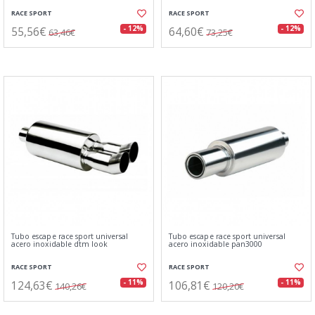
RACE SPORT
RACE SPORT
55,56€
64,60€
- 12%
- 12%
63,46€
73,25€
Tubo escape race sport universal
Tubo escape race sport universal
acero inoxidable dtm look
acero inoxidable pan3000
RACE SPORT
RACE SPORT
124,63€
106,81€
- 11%
- 11%
140,26€
120,20€