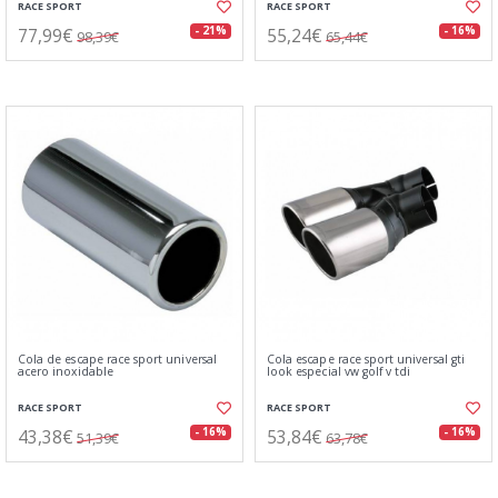
RACE SPORT
RACE SPORT
77,99€
55,24€
- 21%
- 16%
98,39€
65,44€
Cola de escape race sport universal
Cola escape race sport universal gti
acero inoxidable
look especial vw golf v tdi
RACE SPORT
RACE SPORT
43,38€
53,84€
- 16%
- 16%
51,39€
63,78€