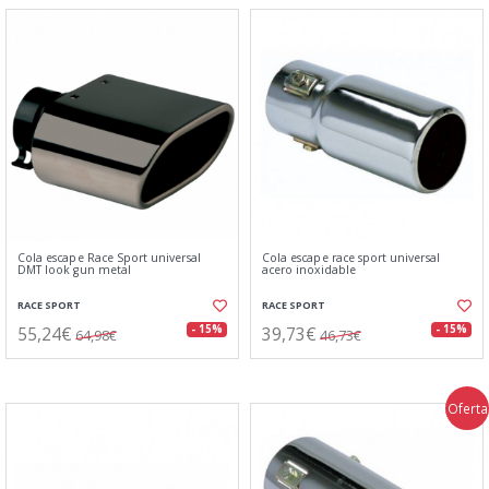
Cola escape Race Sport universal
Cola escape race sport universal
DMT look gun metal
acero inoxidable
RACE SPORT
RACE SPORT
55,24€
39,73€
- 15%
- 15%
64,98€
46,73€
Oferta