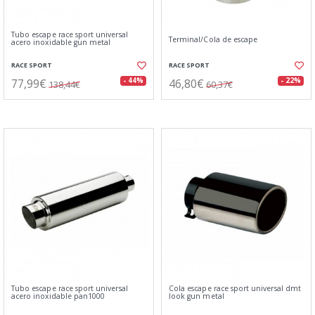
Tubo escape race sport universal
Terminal/Cola de escape
acero inoxidable gun metal
RACE SPORT
RACE SPORT
77,99€
46,80€
- 44%
- 22%
138,44€
60,37€
Tubo escape race sport universal
Cola escape race sport universal dmt
acero inoxidable pan1000
look gun metal