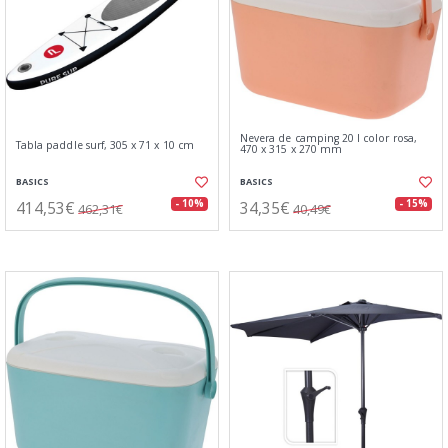
Nevera de camping 20 l color rosa,
Tabla paddle surf, 305 x 71 x 10 cm
470 x 315 x 270 mm
BASICS
BASICS
414,53€
34,35€
- 10%
- 15%
462,31€
40,49€