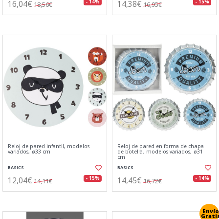
16,04€
14,38€
- 14%
- 15%
18,56€
16,95€
Reloj de pared infantil, modelos
Reloj de pared en forma de chapa
variados, ø33 cm
de botella, modelos variados, ø31
cm
BASICS
BASICS
12,04€
14,45€
- 15%
- 14%
14,11€
16,72€
Envío
Grati