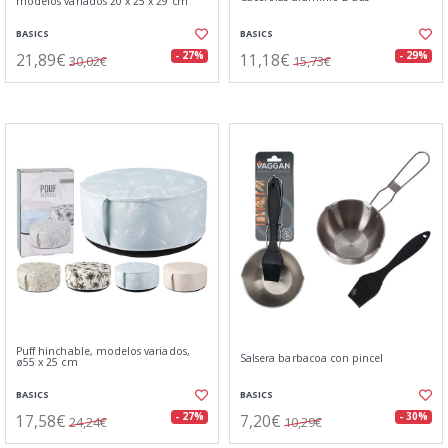
modelos variados 20 x 25 x 29 cm
BASICS
BASICS
21,89€
11,18€
- 27%
- 29%
30,02€
15,73€
Puff hinchable, modelos variados,
Salsera barbacoa con pincel
ø55 x 25 cm
BASICS
BASICS
17,58€
7,20€
- 27%
- 30%
24,24€
10,29€