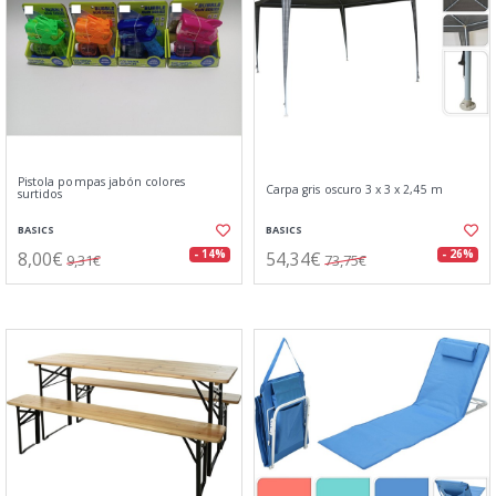
Pistola pompas jabón colores
Carpa gris oscuro 3 x 3 x 2,45 m
surtidos
BASICS
BASICS
8,00€
54,34€
- 14%
- 26%
9,31€
73,75€