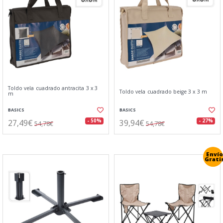
Toldo vela cuadrado antracita 3 x 3
Toldo vela cuadrado beige 3 x 3 m
m
BASICS
BASICS
27,49€
39,94€
- 50%
- 27%
54,78€
54,78€
Envío
Grati