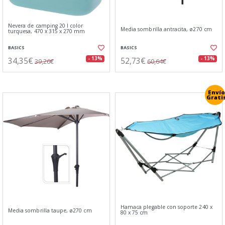
Nevera de camping 20 l color
Media sombrilla antracita, ø270 cm
turquesa, 470 x 315 x 270 mm
BASICS
BASICS
34,35€
52,73€
- 13%
- 13%
39,26€
60,64€
Envío
Grati
Hamaca plegable con soporte 240 x
Media sombrilla taupe, ø270 cm
80 x 75 cm