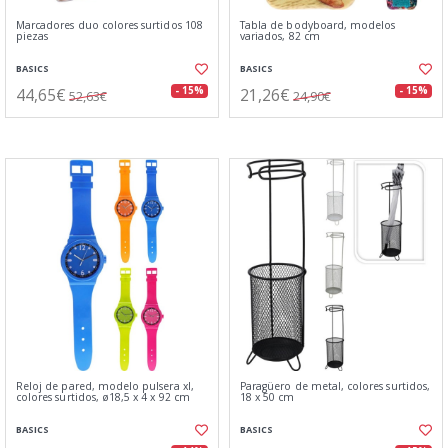
Marcadores duo colores surtidos 108
Tabla de bodyboard, modelos
piezas
variados, 82 cm
BASICS
BASICS
44,65€
21,26€
- 15%
- 15%
52,63€
24,90€
Reloj de pared, modelo pulsera xl,
Paragüero de metal, colores surtidos,
colores surtidos, ø18,5 x 4 x 92 cm
18 x 50 cm
BASICS
BASICS