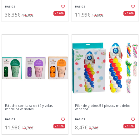
BASICS
BASICS
38,35€
11,99€
- 14%
- 14%
44,38€
13,98€
Estuche con taza de té y velas,
Pilar de globos 51 piezas, modelos
modelos variados
variados
BASICS
BASICS
11,98€
8,47€
- 13%
- 13%
13,70€
9,74€