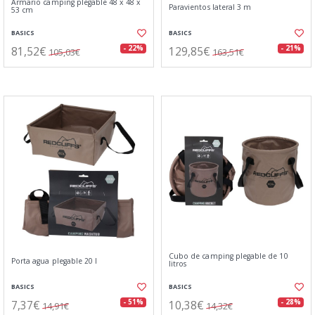
Armario camping plegable 48 x 48 x
Paravientos lateral 3 m
53 cm
BASICS
BASICS
81,52€
129,85€
- 22%
- 21%
105,03€
163,51€
Cubo de camping plegable de 10
Porta agua plegable 20 l
litros
BASICS
BASICS
7,37€
10,38€
- 51%
- 28%
14,91€
14,32€