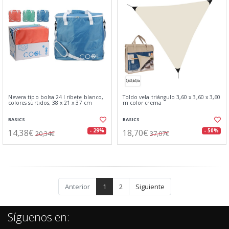
Nevera tipo bolsa 24 l ribete blanco,
Toldo vela triángulo 3,60 x 3,60 x 3,60
colores surtidos, 38 x 21 x 37 cm
m color crema
BASICS
BASICS
14,38€
18,70€
- 29%
- 50%
20,34€
37,07€
Anterior
1
2
Siguiente
Síguenos en: