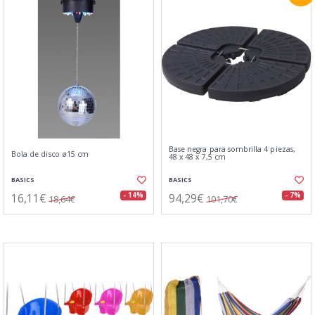
Base negra para sombrilla 4 piezas,
Bola de disco ø15 cm
48 x 48 x 7,5 cm
BASICS
BASICS
16,11€
94,29€
- 14%
- 7%
18,64€
101,70€