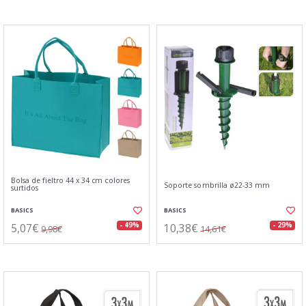
Bolsa de fieltro 44 x 34 cm colores
Soporte sombrilla ø22-33 mm
surtidos
BASICS
BASICS
5,07€
10,38€
- 49%
- 29%
9,98€
14,61€