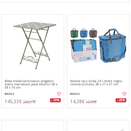
Mesa metálica/mosaico plegable
Nevera tipo bolsa 24 l ribete negro,
bistro marrakech para exterior 58 x
colores surtidos, 38 x 21 x 37 cm
58 x 76 cm
BASICS
BASICS
145,33€
14,38€
- 30%
- 28%
206,57€
19,93€