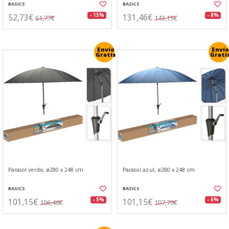
BASICS
BASICS
52,73€
131,46€
- 15%
- 8%
61,77€
143,15€
Envío
Envío
Gratis
Grati
Parasol verde, ø280 x 248 cm
Parasol azul, ø280 x 248 cm
BASICS
BASICS
101,15€
101,15€
- 5%
- 6%
106,46€
107,79€