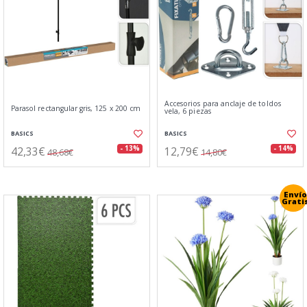
Accesorios para anclaje de toldos
Parasol rectangular gris, 125 x 200 cm
vela, 6 piezas
BASICS
BASICS
42,33€
12,79€
- 13%
- 14%
48,68€
14,80€
Envío
Grati