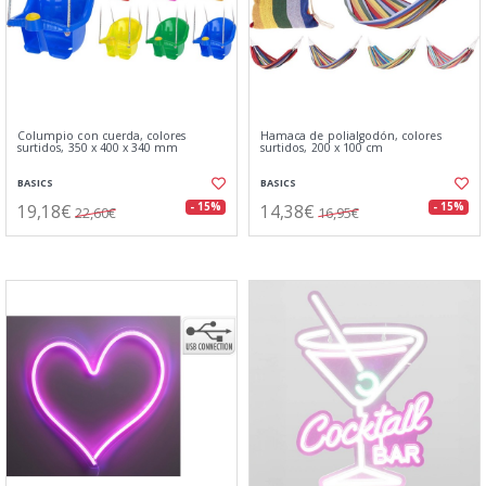
Columpio con cuerda, colores
Hamaca de polialgodón, colores
surtidos, 350 x 400 x 340 mm
surtidos, 200 x 100 cm
BASICS
BASICS
19,18€
14,38€
- 15%
- 15%
22,60€
16,95€