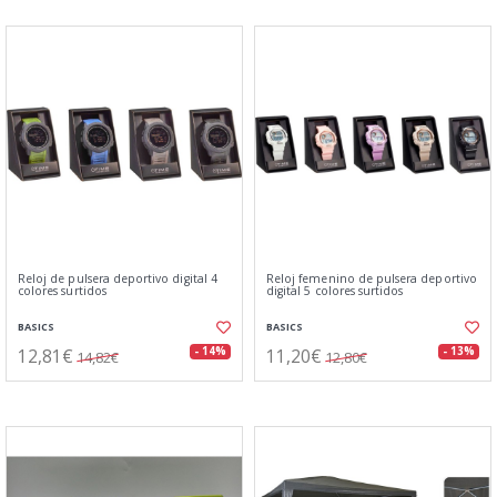
Reloj de pulsera deportivo digital 4
Reloj femenino de pulsera deportivo
colores surtidos
digital 5 colores surtidos
BASICS
BASICS
12,81€
11,20€
- 14%
- 13%
14,82€
12,80€