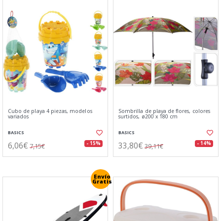
Cubo de playa 4 piezas, modelos
Sombrilla de playa de flores, colores
variados
surtidos, ø200 x 180 cm
BASICS
BASICS
6,06€
33,80€
- 15%
- 14%
7,15€
39,11€
Envío
Gratis