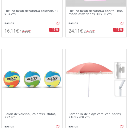
Luz led neón decorativa corazón, 32
Luz led neón decorativa cocktail bar,
x 34 cm
modelos variados, 30 x 38 cm
BASICS
BASICS
16,11€
24,11€
- 15%
- 13%
18,99€
27,72€
Balón de voleibol, colores surtidos,
Sombrilla de playa coral con borlas,
ø22 cm
ø160 x 200 cm
BASICS
BASICS