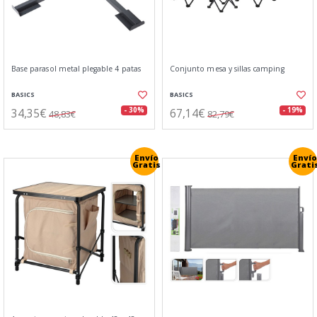
Base parasol metal plegable 4 patas
Conjunto mesa y sillas camping
BASICS
BASICS
34,35€
67,14€
- 30%
- 19%
48,83€
82,79€
Envío
Envío
Gratis
Grati