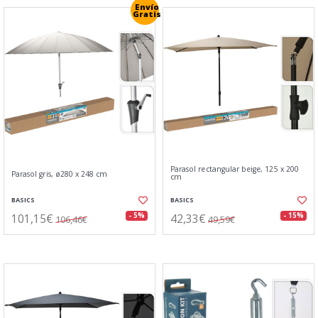
Envío
Gratis
Parasol rectangular beige, 125 x 200
Parasol gris, ø280 x 248 cm
cm
BASICS
BASICS
101,15€
42,33€
- 5%
- 15%
106,46€
49,59€