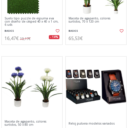
Suelo tipo puzzle de espuma eva
Maceta de agapanto, colores
con diseño de césped 40 x 40 x 1 cm,
surtidos, 70 x 120 cm
6 uds
BASICS
BASICS
16,47€
65,53€
- 14%
19,17€
Maceta de agapanto, colores
Reloj pulsera modelos variados
surtidos, 50 x 80 cm