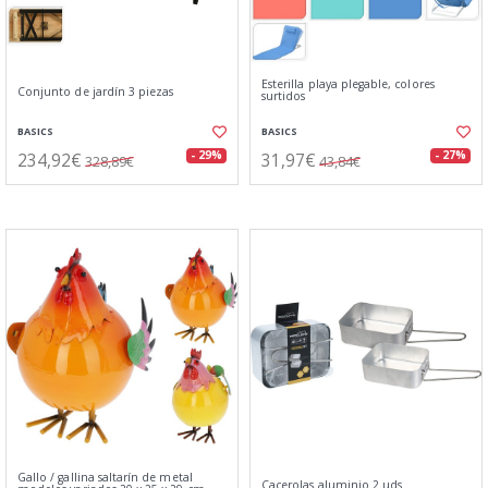
Esterilla playa plegable, colores
Conjunto de jardín 3 piezas
surtidos
BASICS
BASICS
234,92€
31,97€
- 29%
- 27%
328,89€
43,84€
Gallo / gallina saltarín de metal
Cacerolas aluminio 2 uds