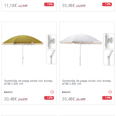
11,18€
30,48€
- 14%
- 12%
12,94€
34,83€
Sombrilla de playa verde con borlas,
Sombrilla de playa crudo con borlas,
ø160 x 200 cm
ø160 x 200 cm
BASICS
BASICS
30,48€
30,48€
- 12%
- 14%
34,83€
35,48€