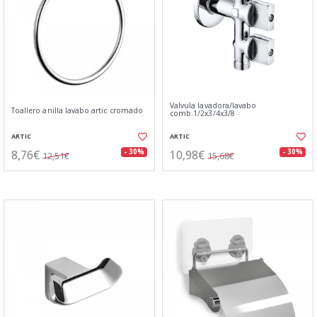
Valvula lavadora/lavabo
Toallero anilla lavabo artic cromado
comb.1/2x3/4x3/8
ARTIC
ARTIC
8,76€
10,98€
- 30%
- 30%
12,51€
15,68€