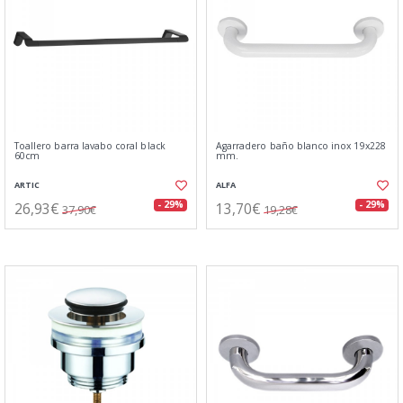
Toallero barra lavabo coral black
Agarradero baño blanco inox 19x228
60cm
mm.
ARTIC
ALFA
26,93€
13,70€
- 29%
- 29%
37,90€
19,28€