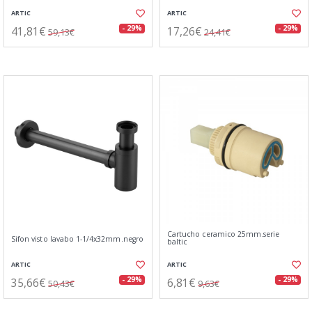
ARTIC
ARTIC
41,81€
17,26€
- 29%
- 29%
59,13€
24,41€
Cartucho ceramico 25mm.serie
Sifon visto lavabo 1-1/4x32mm.negro
baltic
ARTIC
ARTIC
35,66€
6,81€
- 29%
- 29%
50,43€
9,63€