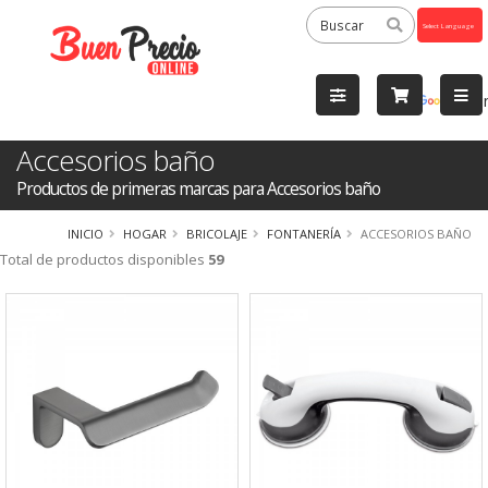
Powered
by
Tra
Accesorios baño
Productos de primeras marcas para Accesorios baño
INICIO
HOGAR
BRICOLAJE
FONTANERÍA
ACCESORIOS BAÑO
Total de productos disponibles
59