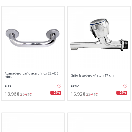
Agarradero baño acero inox 25x406
Grifo lavadero v/laton 17 cm.
mm.
ALFA
ARTIC
18,96€
15,92€
- 29%
- 29%
26,81€
22,41€