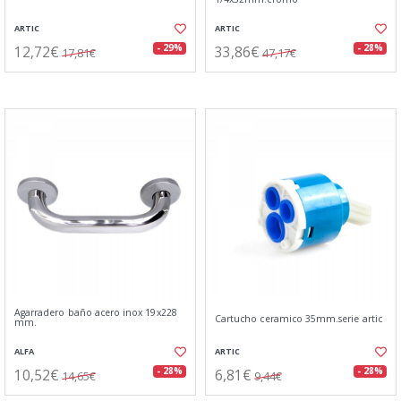
ARTIC
ARTIC
12,72€
33,86€
- 29%
- 28%
17,81€
47,17€
Agarradero baño acero inox 19x228
Cartucho ceramico 35mm.serie artic
mm.
ALFA
ARTIC
10,52€
6,81€
- 28%
- 28%
14,65€
9,44€