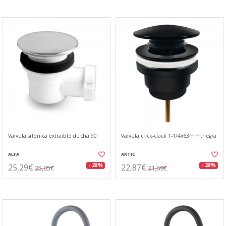
Valvula sifonica extraible ducha 90
Valvula click-clack 1-1/4x63mm.negra
ALFA
ARTIC
25,29€
22,87€
- 28%
- 28%
35,05€
31,69€