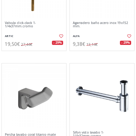
Valvula click-clack 1-
Agarradero baño acero inox 19x152
1/4x37mm.cromo
mm.
ARTIC
ALFA
19,50€
9,38€
- 29%
- 29%
27,44€
13,14€
Sifon visto lavabo 1-
Percha lavabo coral titanio mate
1/4x32mm.cromo