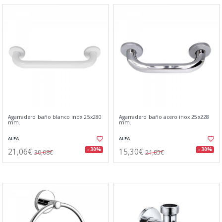
Agarradero baño blanco inox 25x280
Agarradero baño acero inox 25x228
mm.
mm.
ALFA
ALFA
21,06€
15,30€
- 30%
- 30%
30,08€
21,85€