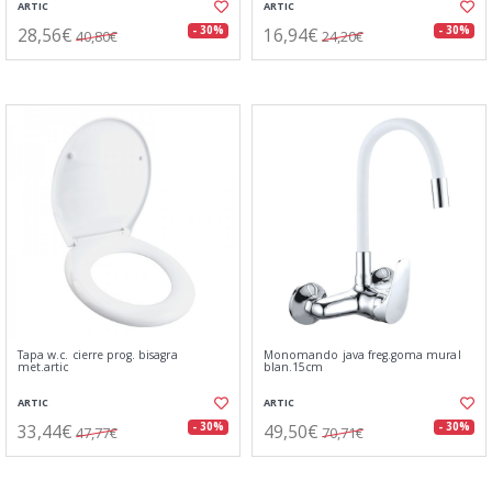
ARTIC
ARTIC
28,56€
16,94€
- 30%
- 30%
40,80€
24,20€
Tapa w.c. cierre prog. bisagra
Monomando java freg.goma mural
met.artic
blan.15cm
ARTIC
ARTIC
33,44€
49,50€
- 30%
- 30%
47,77€
70,71€