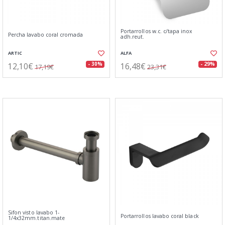
Portarrollos w.c. c/tapa inox
Percha lavabo coral cromada
adh.reut.
ARTIC
ALFA
12,10€
16,48€
- 30%
- 29%
17,19€
23,31€
Sifon visto lavabo 1-
Portarrollos lavabo coral black
1/4x32mm.titan.mate