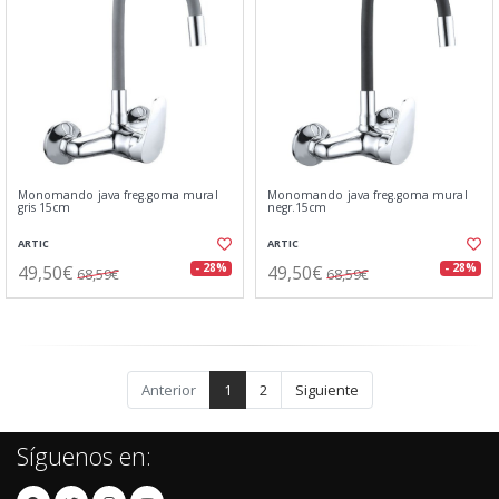
Monomando java freg.goma mural
Monomando java freg.goma mural
gris 15cm
negr.15cm
ARTIC
ARTIC
49,50€
49,50€
- 28%
- 28%
68,59€
68,59€
Anterior
1
2
Siguiente
Síguenos en: