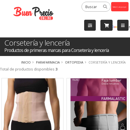
Powered
by
Tra
Corsetería y lencería
Productos de primeras marcas para Corsetería y lencería
INICIO
PARAFARMACIA
ORTOPEDIA
CORSETERÍA Y LENCERÍA
Total de productos disponibles
3