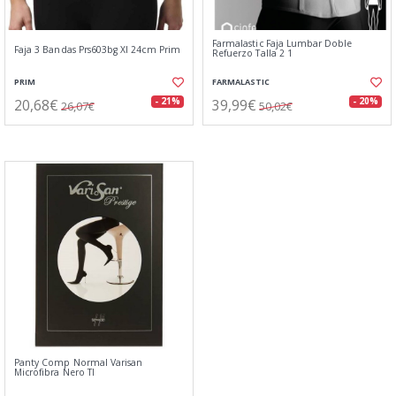
Farmalastic Faja Lumbar Doble
Faja 3 Bandas Prs603bg Xl 24cm Prim
Refuerzo Talla 2 1
PRIM
FARMALASTIC
20,68€
39,99€
- 21%
- 20%
26,07€
50,02€
Panty Comp Normal Varisan
Microfibra Nero Tl