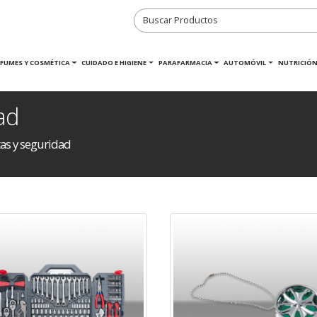
RFUMES Y COSMÉTICA
CUIDADO E HIGIENE
PARAFARMACIA
AUTOMÓVIL
NUTRICIÓN
ad
as y seguridad