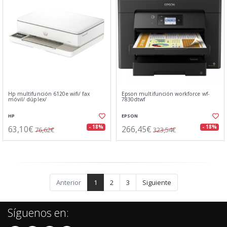
Hp multifunción 6120e wifi/ fax
Epson multifunción workforce wf-
móvil/ dúplex/
7830dtwf
HP
EPSON
63,10€
266,45€
- 18%
- 18%
76,62€
323,54€
Anterior
1
2
3
Siguiente
Síguenos en: