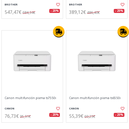
BROTHER
BROTHER
547,47€
389,12€
- 20%
- 20%
684,34€
486,40€
Canon multifunción pixma ts7550i
Canon multifunción pixma ts6550i
CANON
CANON
76,73€
55,39€
- 20%
- 20%
95,91€
69,23€