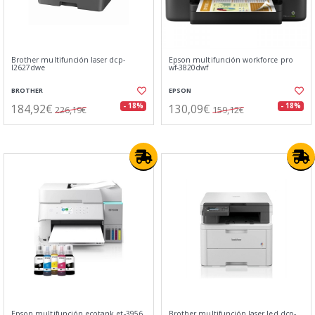
Brother multifunción laser dcp-
Epson multifunción workforce pro
l2627dwe
wf-3820dwf
BROTHER
EPSON
184,92€
130,09€
- 18%
- 18%
226,19€
159,12€
Epson multifunción ecotank et-3956
Brother multifunción laser led dcp-