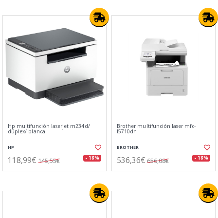
Hp multifunción laserjet m234d/
Brother multifunción laser mfc-
dúplex/ blanca
l5710dn
HP
BROTHER
118,99€
536,36€
- 18%
- 18%
145,55€
656,08€