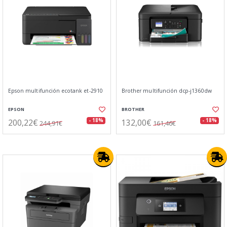
Epson multifunción ecotank et-2910
Brother multifunción dcp-j1360dw
EPSON
BROTHER
200,22€
132,00€
- 18%
- 18%
244,91€
161,46€