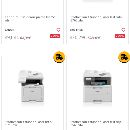
Canon multifunción pixma ts3751i
Brother multifunción laser led mfc-
wh
l3760cdw
CANON
BROTHER
49,04€
430,79€
- 20%
- 20%
61,31€
538,49€
Brother multifunción laser mfc-
Brother multifunción laser led dcp-
l5710dw
l3560cdw