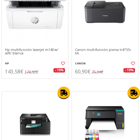
Hp multifunción laserjet m140w/
Canon multifunción pixma tr4755i
wifi/ blanca
bk
HP
CANON
143,58€
60,90€
- 19%
- 19%
176,92€
75,04€