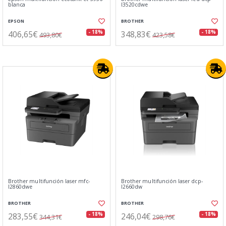
blanca
l3520cdwe
EPSON
BROTHER
406,65€
348,83€
- 18%
- 18%
493,80€
423,58€
Brother multifunción laser mfc-
Brother multifunción laser dcp-
l2860dwe
l2660dw
BROTHER
BROTHER
283,55€
246,04€
- 18%
- 18%
344,31€
298,76€