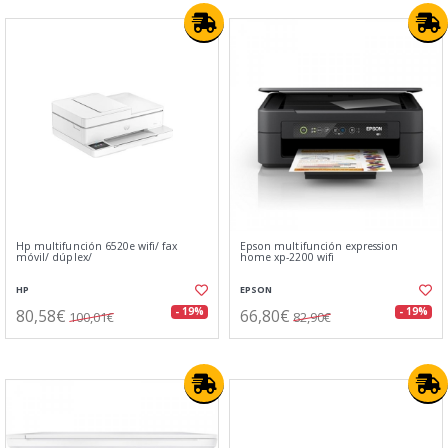
Hp multifunción 6520e wifi/ fax
Epson multifunción expression
móvil/ dúplex/
home xp-2200 wifi
HP
EPSON
80,58€
66,80€
- 19%
- 19%
100,01€
82,90€