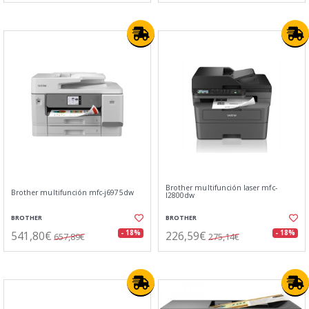
Brother multifunción laser mfc-
Brother multifunción mfc-j6975dw
l2800dw
BROTHER
BROTHER
541,80€
226,59€
- 18%
- 18%
657,89€
275,14€