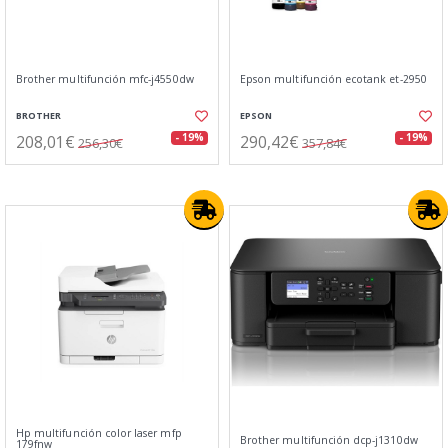
Brother multifunción mfc-j4550dw
Epson multifunción ecotank et-2950
BROTHER
EPSON
208,01€
290,42€
- 19%
- 19%
256,30€
357,84€
Hp multifunción color laser mfp
Brother multifunción dcp-j1310dw
179fnw