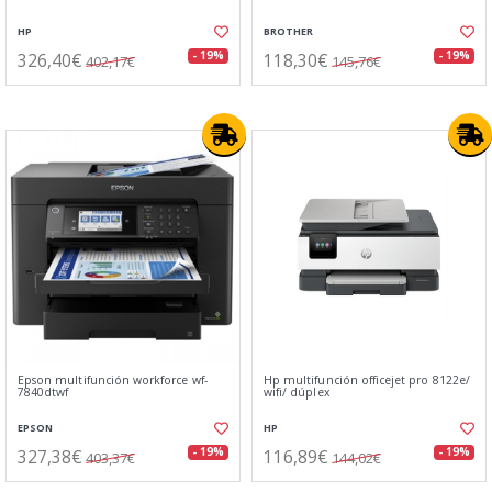
HP
BROTHER
326,40€
118,30€
- 19%
- 19%
402,17€
145,76€
Epson multifunción workforce wf-
Hp multifunción officejet pro 8122e/
7840dtwf
wifi/ dúplex
EPSON
HP
327,38€
116,89€
- 19%
- 19%
403,37€
144,02€