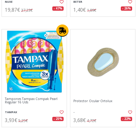
NUXE
BETER
19,87€
1,40€
- 47%
- 26%
37,23€
1,89€
Tampones Tampax Compak Pearl
Protector Ocular Ortolux
Regular 16 Uds
TAMPAX
-
3,93€
3,68€
- 25%
- 22%
5,25€
4,72€