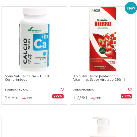
New
Soria Natural Calcio + D3 60
Arkovital Hierro Jarabe con 6
Comprimidos
Vitaminas Sabor Afrutado 250ml
SORIA NATURAL
ARKOPHARMA
18,86€
12,98€
- 22%
- 22%
24,12€
16,60€