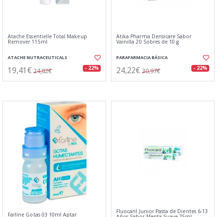
Atache Essentielle Total Makeup
Atika Pharma Densicare Sabor
Remover 115ml
Vainilla 20 Sobres de 10 g
ATACHE NUTRACEUTICALS
PARAFARMACIA BÁSICA
19,41€
24,22€
- 22%
- 22%
24,82€
30,97€
Fluocaril Junior Pasta de Dientes 6-13
Farline Gotas 03 10ml Aptar
Años Sabor Menta Suave 75ml