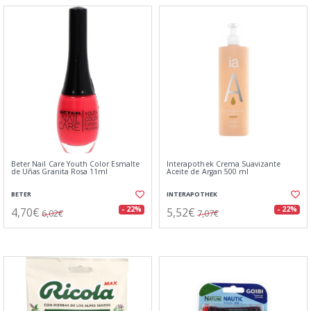
Beter Nail Care Youth Color Esmalte
Interapothek Crema Suavizante
de Uñas Granita Rosa 11ml
Aceite de Argan 500 ml
BETER
INTERAPOTHEK
4,70€
5,52€
- 22%
- 22%
6,02€
7,07€