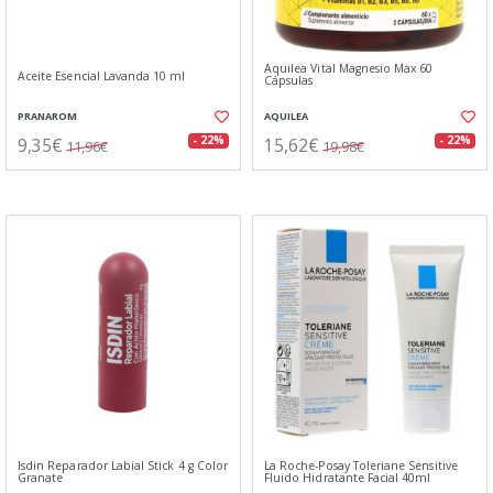
Aquilea Vital Magnesio Max 60
Aceite Esencial Lavanda 10 ml
Cápsulas
PRANAROM
AQUILEA
9,35€
15,62€
- 22%
- 22%
11,96€
19,98€
Isdin Reparador Labial Stick 4 g Color
La Roche-Posay Toleriane Sensitive
Granate
Fluido Hidratante Facial 40ml