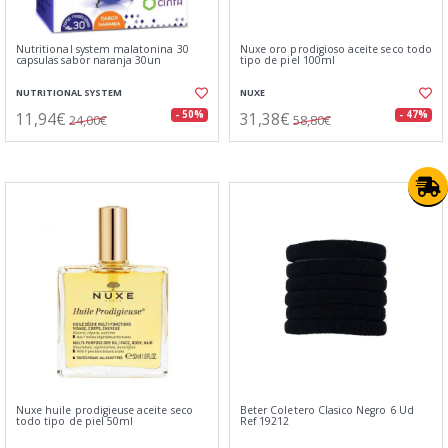
Nutritional system malatonina 30
Nuxe oro prodigioso aceite seco todo
capsulas sabor naranja 30un
tipo de piel 100ml
NUTRITIONAL SYSTEM
NUXE
11,94€
31,38€
- 50%
- 47%
24,00€
58,80€
Nuxe huile prodigieuse aceite seco
Beter Coletero Clasico Negro 6 Ud
todo tipo de piel 50ml
Ref 19212