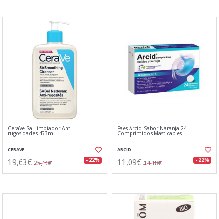
CeraVe Sa Limpiador Anti-
Faes Arcid Sabor Naranja 24
rugosidades 473ml
Comprimidos Masticables
CERAVE
ARCID
19,63€
11,09€
- 22%
- 22%
25,10€
14,18€