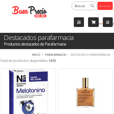
Powered
by
Tra
Destacados parafarmacia
Productos destacados de Parafarmacia
INICIO
PARAFARMACIA
DESTACADOS PARAFARMACIA
Total de productos disponibles
1673