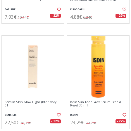
FARLINE
FLUOCARIL
7,93€
4,88€
- 22%
- 22%
10,14€
6,24€
Sensilis Skin Glow Highlighter Ivory
Isdin Sun Facial Aox Serum Prep &
01
Reset 30 ml
SENSILIS
ISDIN
22,50€
23,29€
- 22%
- 22%
28,77€
29,78€