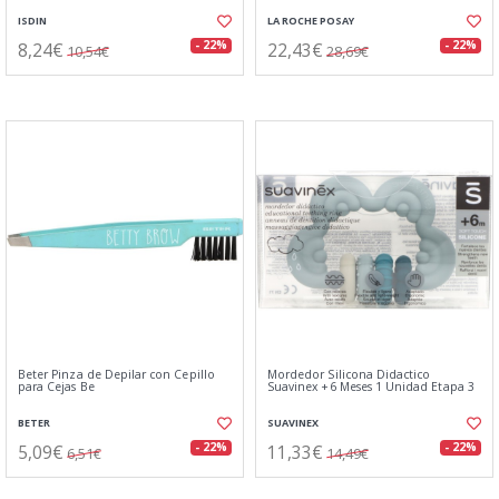
ISDIN
LA ROCHE POSAY
8,24€
22,43€
- 22%
- 22%
10,54€
28,69€
Beter Pinza de Depilar con Cepillo
Mordedor Silicona Didactico
para Cejas Be
Suavinex +6 Meses 1 Unidad Etapa 3
BETER
SUAVINEX
5,09€
11,33€
- 22%
- 22%
6,51€
14,49€