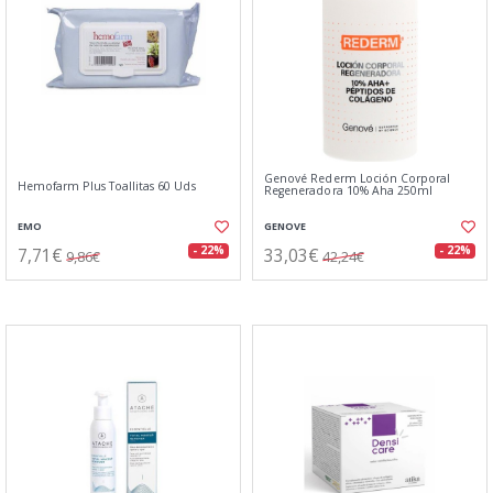
Genové Rederm Loción Corporal
Hemofarm Plus Toallitas 60 Uds
Regeneradora 10% Aha 250ml
EMO
GENOVE
7,71€
33,03€
- 22%
- 22%
9,86€
42,24€