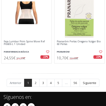
Faja Lumbar Prim Spine Move Ref
Pranarôm Perlas Oregano Vulgar Bio
Prs606 L 1 Unidad
60 Perlas
PARAFARMACIA BÁSICA
PRANAROM
24,55€
10,70€
- 22%
- 22%
31,39€
13,68€
Anterior
1
2
3
4
5
…
56
Siguiente
Síguenos en: