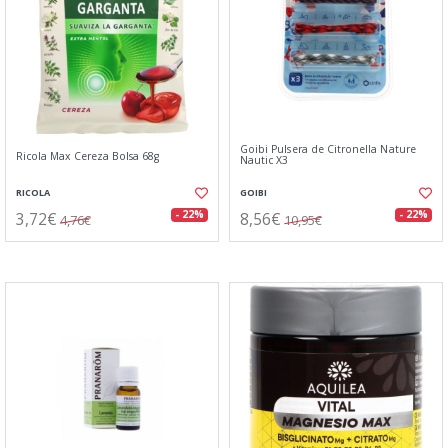
Goibi Pulsera de Citronella Nature
Ricola Max Cereza Bolsa 68g
Nautic X3
RICOLA
GOIBI
3,72€
8,56€
- 22%
- 22%
4,76€
10,95€