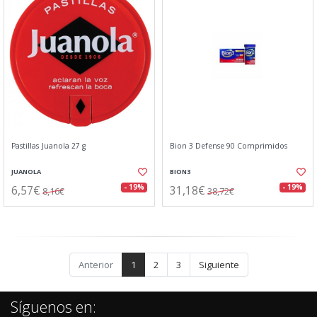
Pastillas Juanola 27 g
Bion 3 Defense 90 Comprimidos
JUANOLA
BION3
6,57€
31,18€
- 19%
- 19%
8,16€
38,72€
Anterior
1
2
3
Siguiente
Síguenos en: