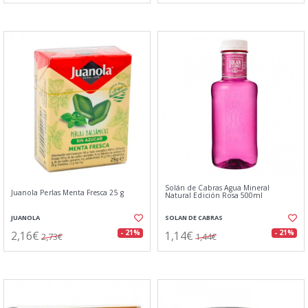
Solán de Cabras Agua Mineral
Juanola Perlas Menta Fresca 25 g
Natural Edición Rosa 500ml
JUANOLA
SOLAN DE CABRAS
2,16€
1,14€
- 21%
- 21%
2,73€
1,44€