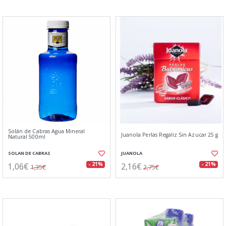
Solán de Cabras Agua Mineral
Juanola Perlas Regaliz Sin Azucar 25 g
Natural 500ml
SOLAN DE CABRAS
JUANOLA
1,06€
2,16€
- 21%
- 21%
1,35€
2,75€