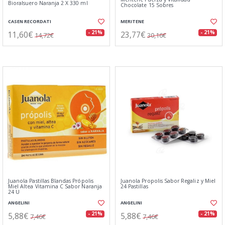
Bioralsuero Naranja 2 X 330 ml
Chocolate 15 Sobres
CASEN RECORDATI
MERITENE
11,60€
23,77€
- 21%
- 21%
14,72€
30,16€
Juanola Pastillas Blandas Própolis
Juanola Propolis Sabor Regaliz y Miel
Miel Altea Vitamina C Sabor Naranja
24 Pastillas
24 U
ANGELINI
ANGELINI
5,88€
5,88€
- 21%
- 21%
7,46€
7,46€