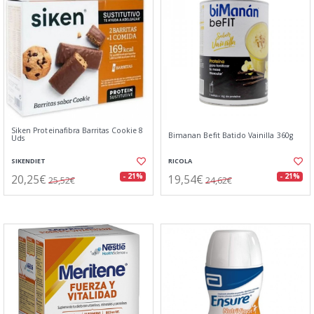
Siken Proteinafibra Barritas Cookie 8
Bimanan Befit Batido Vainilla 360g
Uds
SIKENDIET
RICOLA
20,25€
19,54€
- 21%
- 21%
25,52€
24,62€