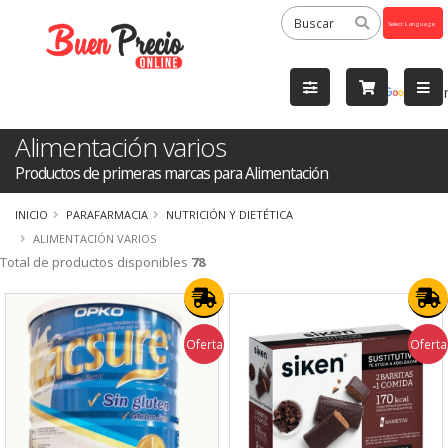
Powered
by
Tra
Alimentación varios
Productos de primeras marcas para Alimentación
INICIO
PARAFARMACIA
NUTRICIÓN Y DIETÉTICA
ALIMENTACIÓN VARIOS
Total de productos disponibles
78
Oferta
Oferta