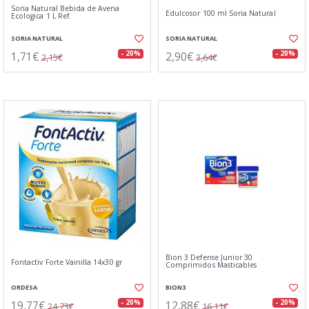
Soria Natural Bebida de Avena
Edulcosor 100 ml Soria Natural
Ecologica 1 L Ref.
SORIA NATURAL
SORIA NATURAL
1,71€
2,90€
- 20%
- 20%
2,15€
3,64€
Bion 3 Defense Junior 30
Fontactiv Forte Vainilla 14x30 gr
Comprimidos Masticables
ORDESA
BION3
19,77€
12,88€
- 20%
- 20%
24,73€
16,11€