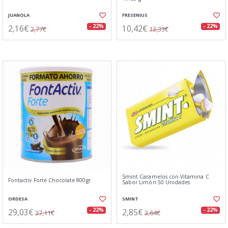
JUANOLA
FRESENIUS
2,16€
10,42€
- 22%
- 22%
2,77€
13,33€
Smint Caramelos con Vitamina C
Fontactiv Forte Chocolate 800gr
Sabor Limón 50 Unidades
ORDESA
SMINT
29,03€
2,85€
- 22%
- 22%
37,11€
3,64€