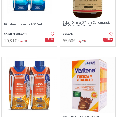
Solgar Omega 3 Triple Concentracion
Bioralsuero Neutro 2x330ml
100 Capsulas Blandas
CASEN RECORDATI
SOLGAR
10,31€
65,60€
- 21%
- 21%
13,09€
83,26€
Meritene Fuerza y Vitalidad