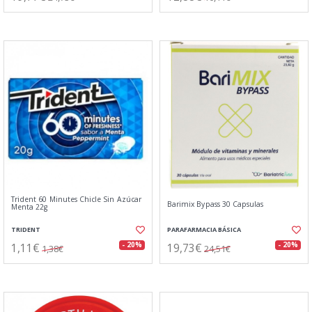
Trident 60 Minutes Chicle Sin Azúcar
Barimix Bypass 30 Capsulas
Menta 22g
TRIDENT
PARAFARMACIA BÁSICA
1,11€
19,73€
- 20%
- 20%
1,38€
24,51€