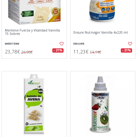
Meritene Fuerza y Vitalidad Vainilla
Ensure Nutrivigor Vainilla 4x220 ml
15 Sobres
MERITENE
ENSURE
23,78€
11,23€
- 21%
- 21%
29,96€
14,14€