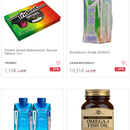
Trident Senses Watermelon Sunrise
Bioralsuero Frutas 2x330ml
Flavour 12u
TRIDENT
CASEN RECORDATI
1,10€
10,31€
- 21%
- 21%
1,40€
13,09€