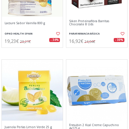
Siken Proteinafibra Barritas
Lacsure Sabor Vainilla 800 g
Chocolate 8 Uds
OPKO HEALTH SPAIN
PARAFARMACIA BÁSICA
19,23€
16,92€
- 34%
- 30%
29,21€
24,04€
Fresubin 2 Kcal Creme Capuchino
Juanola Perlas Limon Verde 25 g
4x125 g