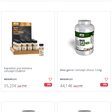
Expositor pre entreno
Mass gainer concept choco 1,5kg
concept12x60ml
MEGAPLUS
MEGAPLUS
35,23€
44,14€
- 9%
- 9%
38,75€
48,55€