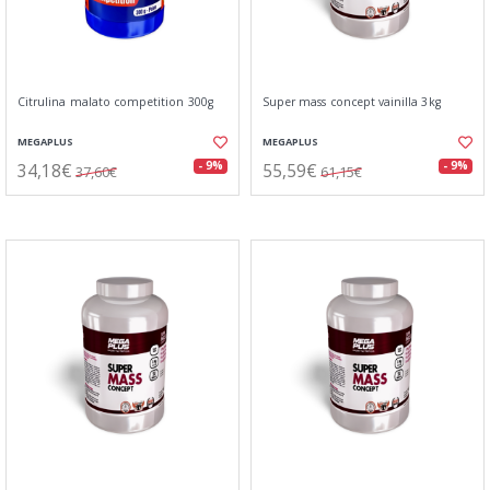
Citrulina malato competition 300g
Super mass concept vainilla 3kg
MEGAPLUS
MEGAPLUS
34,18€
55,59€
- 9%
- 9%
37,60€
61,15€