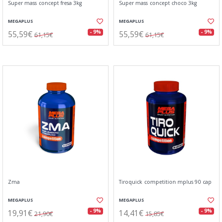
Super mass concept fresa 3kg
Super mass concept choco 3kg
MEGAPLUS
MEGAPLUS
55,59€
55,59€
- 9%
- 9%
61,15€
61,15€
Zma
Tiroquick competition mplus 90 cap
MEGAPLUS
MEGAPLUS
19,91€
14,41€
- 9%
- 9%
21,90€
15,85€