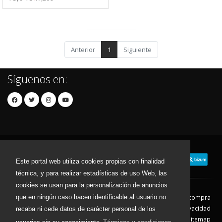
Anterior
1
Siguiente
Síguenos en:
Este portal web utiliza cookies propias con finalidad
técnica, y para realizar estadísticas de uso Web, las
cookies se usan para la personalización de anuncios
que en ningún caso hacen identificable al usuario no
Contacto
Aviso Legal
Condiciones de compra
Política de envíos
Política de devolución
Política de Privacidad
recaba ni cede datos de carácter personal de los
Política de Cookies
Sitemap