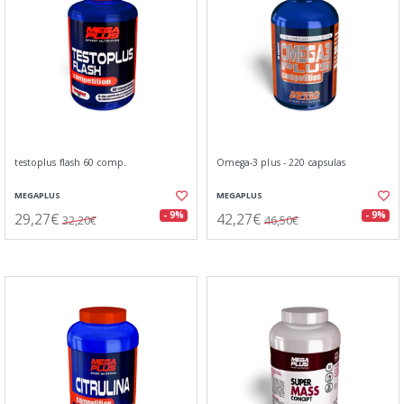
testoplus flash 60 comp.
Omega-3 plus - 220 capsulas
MEGAPLUS
MEGAPLUS
29,27€
42,27€
- 9%
- 9%
32,20€
46,50€