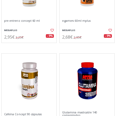
pre entreno concept 60 ml
e-gamers 60ml mplus
MEGAPLUS
MEGAPLUS
2,95€
2,68€
- 9%
- 9%
3,25€
2,95€
Glutamina masticable 140
Cafeína Concept 90 cápsulas
comprimidos