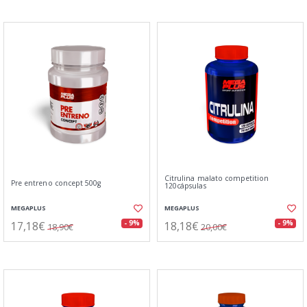
Citrulina malato competition
Pre entreno concept 500g
120cápsulas
MEGAPLUS
MEGAPLUS
17,18€
18,18€
- 9%
- 9%
18,90€
20,00€