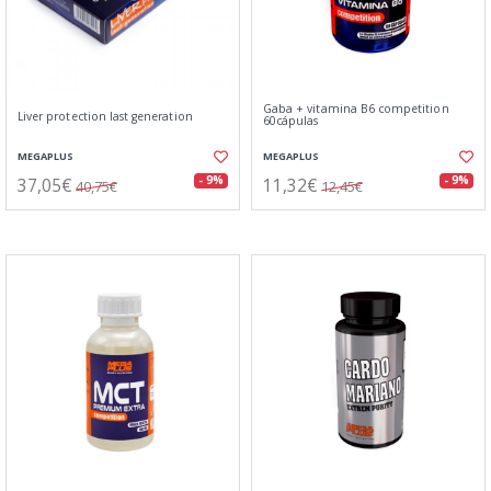
Gaba + vitamina B6 competition
Liver protection last generation
60cápulas
MEGAPLUS
MEGAPLUS
37,05€
11,32€
- 9%
- 9%
40,75€
12,45€