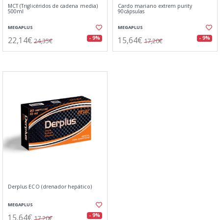
MCT (Triglicéridos de cadena media)
Cardo mariano extrem purity
500ml
90cápsulas
MEGAPLUS
MEGAPLUS
22,14€
15,64€
- 9%
- 9%
24,35€
17,20€
Derplus ECO (drenador hepático)
MEGAPLUS
15,64€
- 9%
17,20€