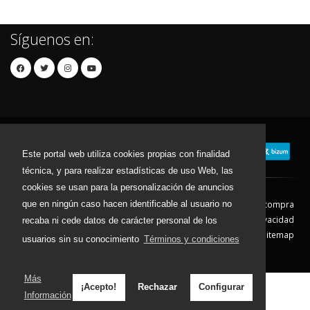
Síguenos en:
Este portal web utiliza cookies propias con finalidad
técnica, y para realizar estadísticas de uso Web, las
cookies se usan para la personalización de anuncios
que en ningún caso hacen identificable al usuario no
Contacto
Aviso Legal
Condiciones de compra
Política de envíos
Política de devolución
Política de Privacidad
recaba ni cede datos de carácter personal de los
Política de Cookies
Sitemap
usuarios sin su conocimiento
Términos y condiciones
© 2026 - Todos los derechos reservados.
Más
¡Acepto!
Rechazar
Configurar
Información