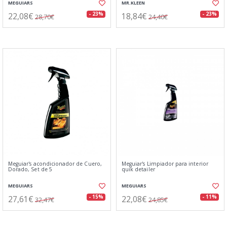
MEGUIARS
MR.KLEEN
22,08€
18,84€
- 23%
- 23%
28,70€
24,40€
Meguiar's acondicionador de Cuero,
Meguiar's Limpiador para interior
Dorado, Set de 5
quik detailer
MEGUIARS
MEGUIARS
27,61€
22,08€
- 15%
- 11%
32,47€
24,85€