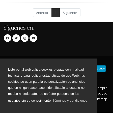
Anterior
1
Siguiente
Síguenos en:
Este portal web utiliza cookies propias con finalidad
técnica, y para realizar estadísticas de uso Web, las
cookies se usan para la personalización de anuncios
que en ningún caso hacen identificable al usuario no
Contacto
Aviso Legal
Condiciones de compra
Política de envíos
Política de devolución
Política de Privacidad
recaba ni cede datos de carácter personal de los
Política de Cookies
Sitemap
usuarios sin su conocimiento
Términos y condiciones
© 2026 - Todos los derechos reservados.