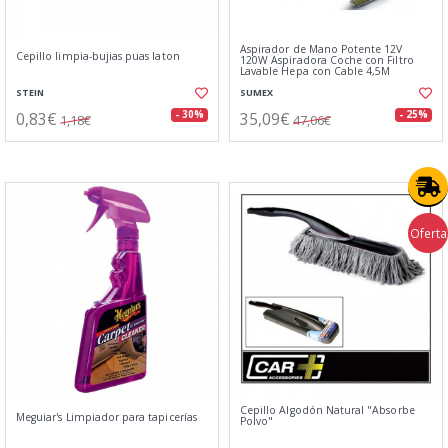
Aspirador de Mano Potente 12V
Cepillo limpia-bujias puas laton
120W Aspiradora Coche con Filtro
Lavable Hepa con Cable 4,5M
STEIN
SUMEX
0,83€
35,09€
- 30%
- 25%
1,18€
47,06€
Oferta
Cepillo Algodón Natural "Absorbe
Meguiar's Limpiador para tapicerías
Polvo"