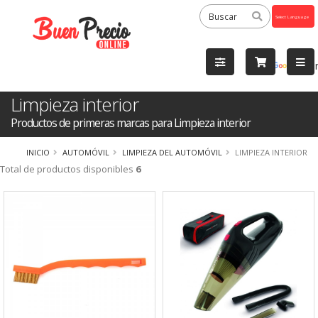
Powered
by
Tra
Limpieza interior
Productos de primeras marcas para Limpieza interior
INICIO
AUTOMÓVIL
LIMPIEZA DEL AUTOMÓVIL
LIMPIEZA INTERIOR
Total de productos disponibles
6