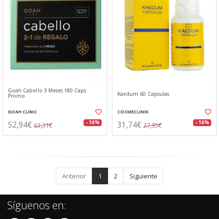
Goah Cabello 3 Meses 180 Caps
Kaedum 60 Capsulas
Promo
GOAH CLINIC
COSMECLINIK
52,94€
31,74€
- 16%
- 16%
63,31€
37,95€
Anterior
1
2
Siguiente
Síguenos en: