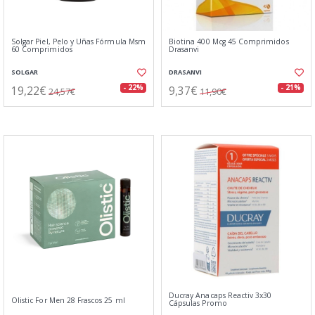
Solgar Piel, Pelo y Uñas Fórmula Msm
Biotina 400 Mcg 45 Comprimidos
60 Comprimidos
Drasanvi
SOLGAR
DRASANVI
19,22€
9,37€
- 22%
- 21%
24,57€
11,90€
Ducray Anacaps Reactiv 3x30
Olistic For Men 28 Frascos 25 ml
Cápsulas Promo