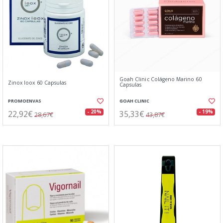
Goah Clinic Colágeno Marino 60
Zinox Ioox 60 Capsulas
Capsulas
PROMOENVAS
GOAH CLINIC
22,92€
35,33€
- 20%
- 19%
28,67€
43,87€