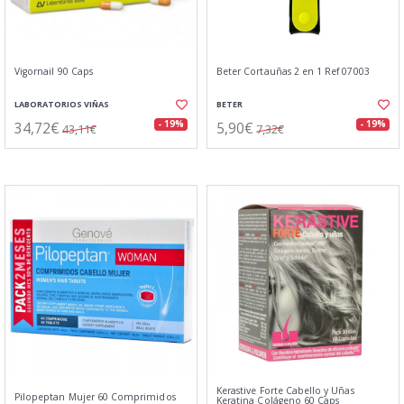
Vigornail 90 Caps
Beter Cortauñas 2 en 1 Ref 07003
LABORATORIOS VIÑAS
BETER
34,72€
5,90€
- 19%
- 19%
43,11€
7,32€
Kerastive Forte Cabello y Uñas
Pilopeptan Mujer 60 Comprimidos
Keratina Colágeno 60 Caps