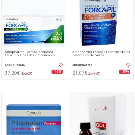
Arkopharma Forcapil Anticaída
Arkopharma Forcapil Crecimiento 60
Cabello y Uñas 90 Comprimidos
Caramelos de Goma
ARKOPHARMA
ARKOPHARMA
37,20€
21,07€
- 18%
- 18%
45,52€
25,78€