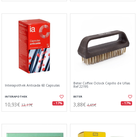
Beter Coffee Oclock Cepillo de Uñas
Interapothek Anticada 60 Capsulas
Ref 22195
INTERAPOTHEK
BETER
10,93€
3,88€
- 17%
- 17%
13,17€
4,65€