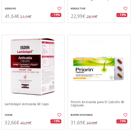
GENOVE
KERASTIVE
41,64€
22,99€
- 19%
- 19%
51,34€
28,34€
Priorin Anticaída para El Cabello 60
Lambdapil Anticaida 60 Caps
Cápsulas
ISDIN
BAYER HISPANIA
32,66€
31,69€
- 19%
- 19%
40,26€
39,06€