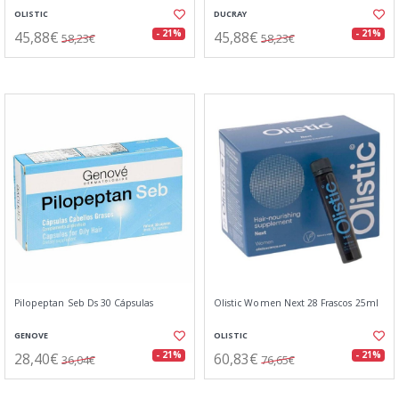
OLISTIC
DUCRAY
45,88€
45,88€
- 21%
- 21%
58,23€
58,23€
Pilopeptan Seb Ds 30 Cápsulas
Olistic Women Next 28 Frascos 25ml
GENOVE
OLISTIC
28,40€
60,83€
- 21%
- 21%
36,04€
76,65€