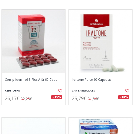
Complidermol 5 Plus Alfa 60 Caps
Iraltone Forte 60 Capsulas
REIG JOFRE
CANTABRIA LABS
26,17€
25,79€
- 19%
- 18%
32,25€
31,56€