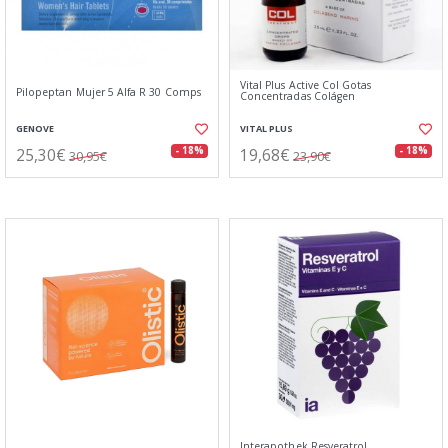
Vital Plus Active Col Gotas
Pilopeptan Mujer 5 Alfa R 30 Comps
Concentradas Colágen
GENOVE
VITAL PLUS
25,30€
19,68€
- 18%
- 18%
30,95€
23,90€
Interapothek Resveratrol