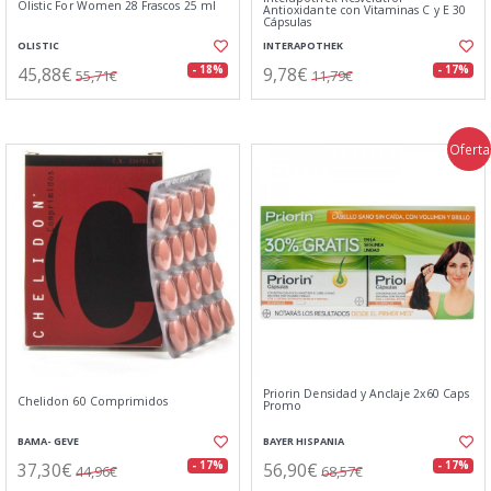
Olistic For Women 28 Frascos 25 ml
Antioxidante con Vitaminas C y E 30
Cápsulas
OLISTIC
INTERAPOTHEK
45,88€
9,78€
- 18%
- 17%
55,71€
11,79€
Oferta
Priorin Densidad y Anclaje 2x60 Caps
Chelidon 60 Comprimidos
Promo
BAMA- GEVE
BAYER HISPANIA
37,30€
56,90€
- 17%
- 17%
44,96€
68,57€