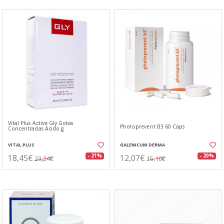
Vital Plus Active Gly Gotas
Photoprevent B3 60 Caps
Concentradas Ácido g
VITAL PLUS
GALENICUM DERMA
18,45€
12,07€
- 21%
- 20%
23,24€
15,10€