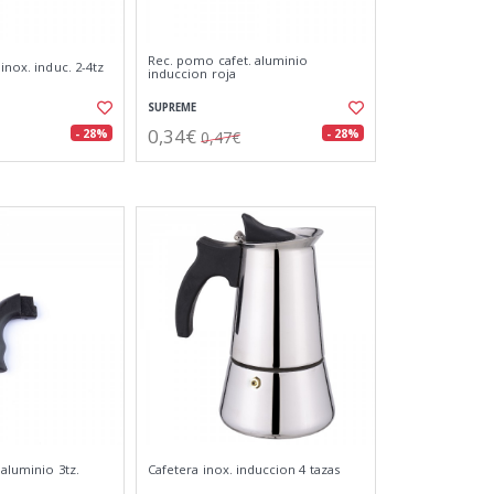
Rec. pomo cafet. aluminio
 inox. induc. 2-4tz
induccion roja
SUPREME
0,34€
- 28%
- 28%
0,47€
 aluminio 3tz.
Cafetera inox. induccion 4 tazas