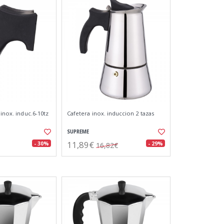
 inox. induc.6-10tz
Cafetera inox. induccion 2 tazas
SUPREME
11,89€
- 30%
- 29%
16,82€