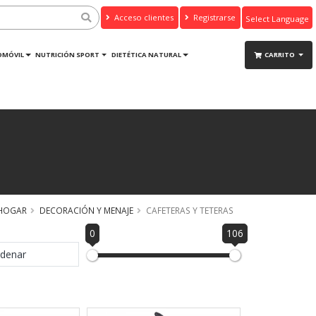
Acceso clientes
Registrarse
Powered by
Translate
OMÓVIL
NUTRICIÓN SPORT
DIETÉTICA NATURAL
CARRITO
HOGAR
DECORACIÓN Y MENAJE
CAFETERAS Y TETERAS
0
106
denar