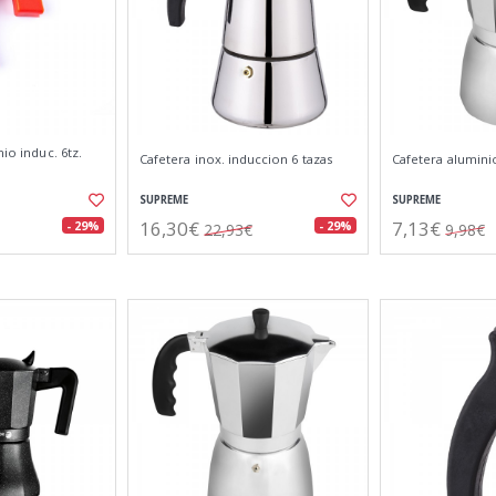
nio induc. 6tz.
Cafetera inox. induccion 6 tazas
Cafetera aluminio
SUPREME
SUPREME
16,30€
7,13€
- 29%
- 29%
22,93€
9,98€