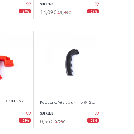
SUPREME
14,09€
- 27%
- 27%
19,33€
inio induc. 3tz.
Rec. asa cafetera aluminio 9/12 tz.
SUPREME
0,56€
- 26%
- 26%
0,76€