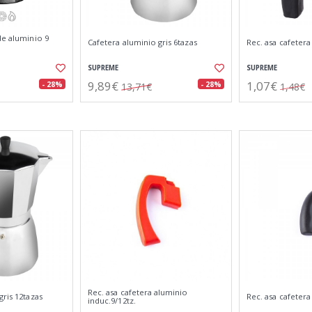
de aluminio 9
Cafetera aluminio gris 6tazas
Rec. asa cafetera
SUPREME
SUPREME
9,89€
1,07€
- 28%
- 28%
13,71€
1,48€
Rec. asa cafetera aluminio
gris 12tazas
Rec. asa cafetera
induc.9/12tz.