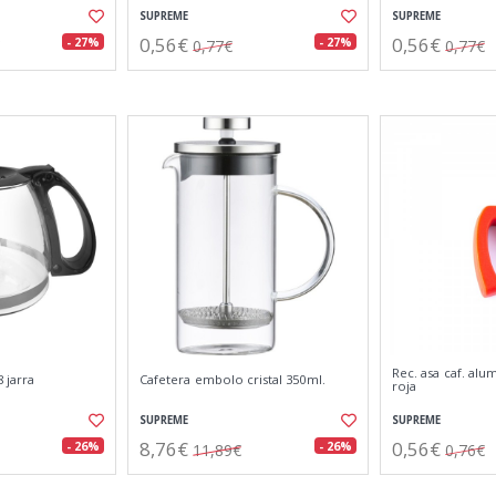
SUPREME
SUPREME
0,56€
0,56€
- 27%
- 27%
0,77€
0,77€
Rec. asa caf. alum
 jarra
Cafetera embolo cristal 350ml.
roja
SUPREME
SUPREME
8,76€
0,56€
- 26%
- 26%
11,89€
0,76€