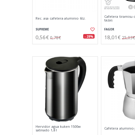
Cafetera tiramisu 
Rec. asa cafetera aluminio 6tz.
tazas
SUPREME
FAGOR
0,56€
18,01€
- 28%
0,78€
25,03€
Hervidor agua kuken 1500w
Cafetera aluminio 
satinado 1,8 l