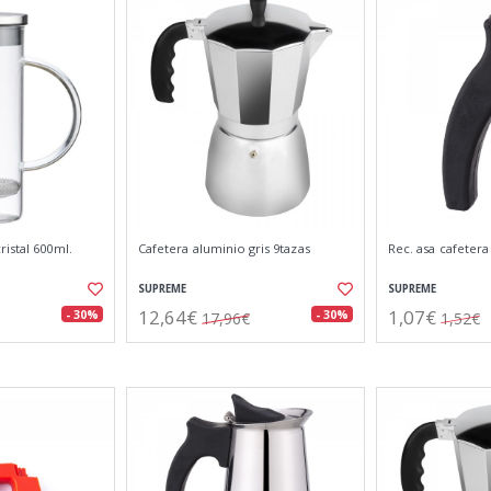
istal 600ml.
Cafetera aluminio gris 9tazas
Rec. asa cafetera
SUPREME
SUPREME
12,64€
1,07€
- 30%
- 30%
17,96€
1,52€