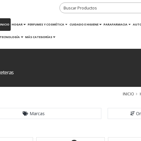
INICIO
HOGAR
PERFUMES Y COSMÉTICA
CUIDADO E HIGIENE
PARAFARMACIA
AUT
TECNOLOGÍA
MÁS CATEGORÍAS
teteras
INICIO
Marcas
Or