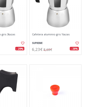
 gris 3tazas
Cafetera aluminio gris 1tazas
SUPREME
6,23€
- 29%
- 28%
8,68€