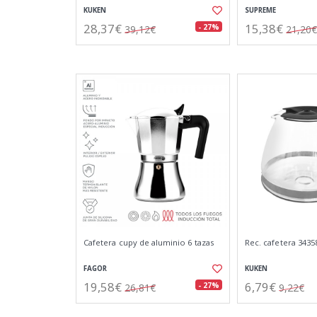
KUKEN
SUPREME
28,37€
15,38€
- 27%
39,12€
21,20€
Cafetera cupy de aluminio 6 tazas
Rec. cafetera 34358
FAGOR
KUKEN
19,58€
6,79€
- 27%
26,81€
9,22€