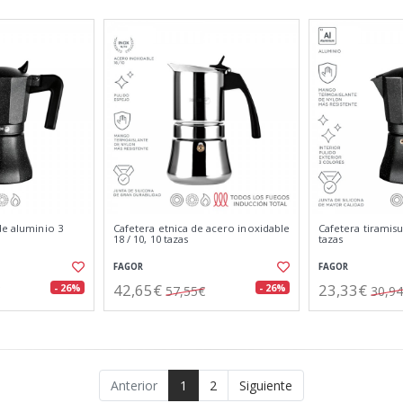
de aluminio 3
Cafetera etnica de acero inoxidable
Cafetera tiramis
18 / 10, 10 tazas
tazas
FAGOR
FAGOR
42,65€
23,33€
- 26%
- 26%
57,55€
30,9
Anterior
1
2
Siguiente