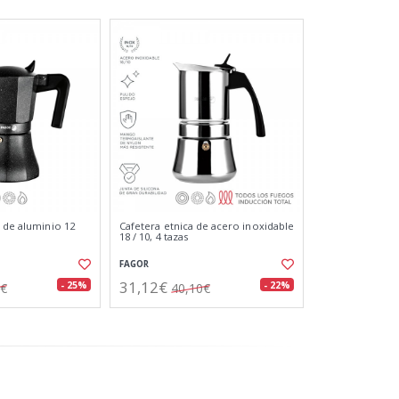
u de aluminio 12
Cafetera etnica de acero inoxidable
18 / 10, 4 tazas
FAGOR
31,12€
- 25%
- 22%
4€
40,10€