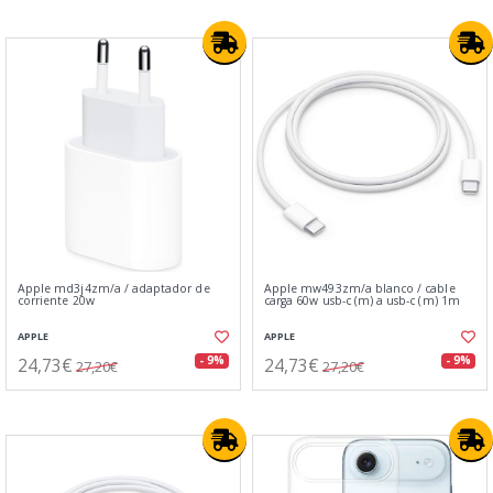
Apple md3j4zm/a / adaptador de
Apple mw493zm/a blanco / cable
corriente 20w
carga 60w usb-c (m) a usb-c (m) 1m
APPLE
APPLE
24,73€
24,73€
- 9%
- 9%
27,20€
27,20€