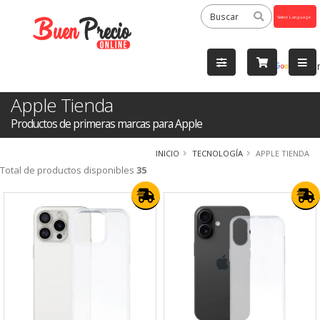
Powered
by
Tra
Apple Tienda
Productos de primeras marcas para Apple
INICIO
TECNOLOGÍA
APPLE TIENDA
Total de productos disponibles
35