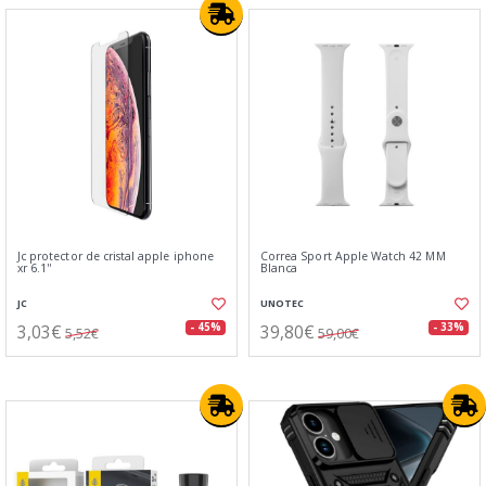
Jc protector de cristal apple iphone
Correa Sport Apple Watch 42 MM
xr 6.1''
Blanca
JC
UNOTEC
3,03€
39,80€
- 45%
- 33%
5,52€
59,00€