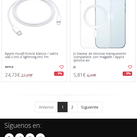
Apple muq93zm/a blanco / cable
Jc trasera de silicona transparente
usb-c (m) a lightning (m) 1m
compatible con magsafe / apple
iphone air
APPLE
JC
24,73€
5,81€
- 9%
- 9%
27,20€
6,39€
Anterior
1
2
Siguiente
Síguenos en: