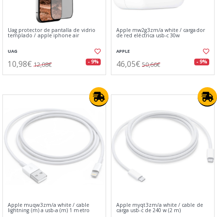
Uag protector de pantalla de vidrio
Apple mw2g3zm/a white / cargador
templado / apple iphone air
de red eléctrica usb-c 30w
UAG
APPLE
10,98€
46,05€
- 9%
- 9%
12,08€
50,66€
Apple muqw3zm/a white / cable
Apple myqt3zm/a white / cable de
lightning (m) a usb-a (m) 1 metro
carga usb‑c de 240 w (2 m)