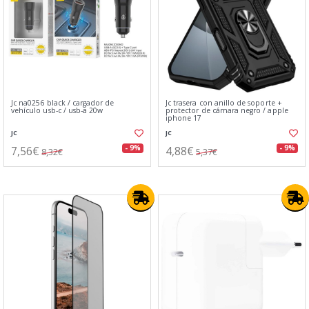
Jc na0256 black / cargador de
Jc trasera con anillo de soporte +
vehículo usb-c / usb-a 20w
protector de cámara negro / apple
iphone 17
JC
JC
7,56€
4,88€
- 9%
- 9%
8,32€
5,37€