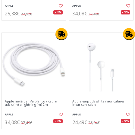
APPLE
APPLE
25,38€
34,08€
- 9%
- 9%
27,92€
37,49€
Apple mw2r3zm/a blanco / cable
Apple earpods white / auriculares
usb-c (m) a lightning (m) 2m
inear con cable
APPLE
APPLE
34,08€
24,49€
- 9%
- 9%
37,49€
26,94€