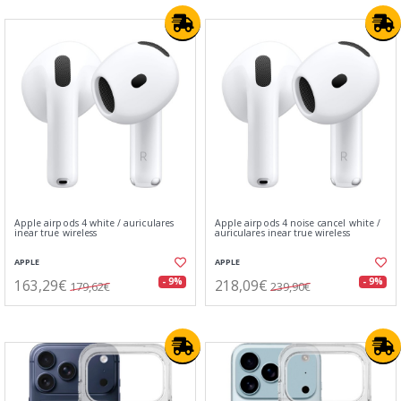
Apple airpods 4 white / auriculares
Apple airpods 4 noise cancel white /
inear true wireless
auriculares inear true wireless
APPLE
APPLE
163,29€
218,09€
- 9%
- 9%
179,62€
239,90€