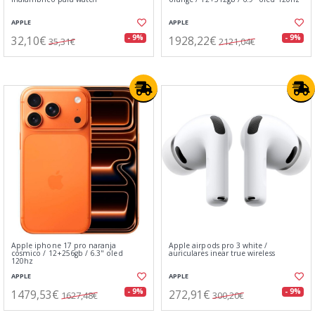
APPLE
APPLE
32,10€
1928,22€
- 9%
- 9%
35,31€
2121,04€
Apple iphone 17 pro naranja
Apple airpods pro 3 white /
cósmico / 12+256gb / 6.3" oled
auriculares inear true wireless
120hz
APPLE
APPLE
1479,53€
272,91€
- 9%
- 9%
1627,48€
300,20€