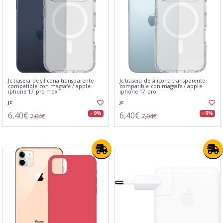
Jc trasera de silicona transparente
Jc trasera de silicona transparente
compatible con magsafe / apple
compatible con magsafe / apple
iphone 17 pro max
iphone 17 pro
JC
JC
6,40€
6,40€
- 9%
- 9%
7,04€
7,04€