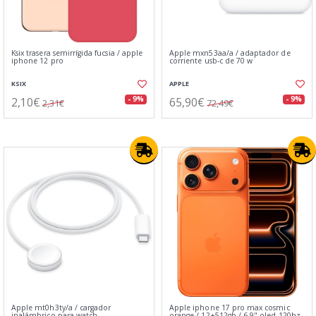
Ksix trasera semirrígida fucsia / apple
Apple mxn53aa/a / adaptador de
iphone 12 pro
corriente usb‑c de 70 w
KSIX
APPLE
2,10€
65,90€
- 9%
- 9%
2,31€
72,49€
Apple mt0h3ty/a / cargador
Apple iphone 17 pro max cosmic
inalámbrico para watch
orange / 12+512gb / 6.9" oled 120hz