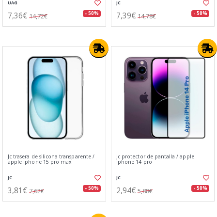
UAG
JC
7,36€
7,39€
- 50%
- 50%
14,72€
14,78€
Jc trasera de silicona transparente /
Jc protector de pantalla / apple
apple iphone 15 pro max
iphone 14 pro
JC
JC
3,81€
2,94€
- 50%
- 50%
7,62€
5,88€