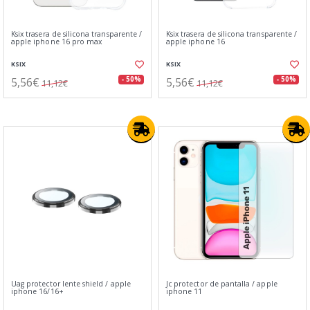
Ksix trasera de silicona transparente /
Ksix trasera de silicona transparente /
apple iphone 16 pro max
apple iphone 16
KSIX
KSIX
5,56€
5,56€
- 50%
- 50%
11,12€
11,12€
Uag protector lente shield / apple
Jc protector de pantalla / apple
iphone 16/16+
iphone 11