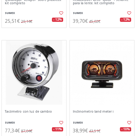
kit completo
para la lente. kit completo
SUMEX
SUMEX
25,51€
39,70€
- 12%
- 12%
29,14€
45,02€
Tacómetro con luz de cambio
Inclinometro land meter i
SUMEX
SUMEX
77,34€
38,99€
- 11%
- 10%
87,04€
43,51€