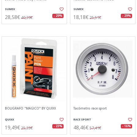
SUMEX
SUMEX
28,58€
18,18€
- 29%
- 29%
40,39€
25,51€
BOLIGRAFO "MAGICO" BY QUIXX
Tacómetro race sport
QUIXX
RACE SPORT
19,49€
48,46€
- 23%
- 16%
25,33€
57,41€