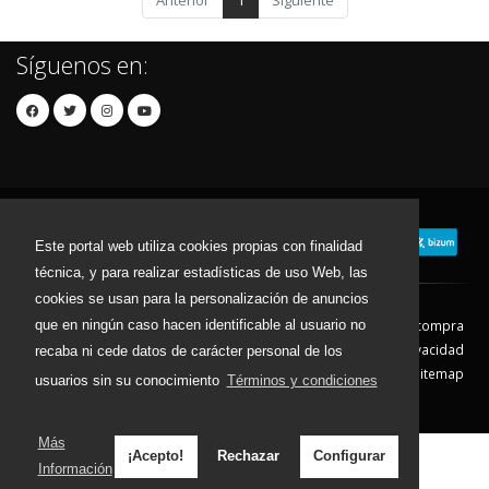
Anterior
1
Siguiente
Síguenos en:
Este portal web utiliza cookies propias con finalidad
técnica, y para realizar estadísticas de uso Web, las
cookies se usan para la personalización de anuncios
que en ningún caso hacen identificable al usuario no
Contacto
Aviso Legal
Condiciones de compra
Política de envíos
Política de devolución
Política de Privacidad
recaba ni cede datos de carácter personal de los
Política de Cookies
Sitemap
usuarios sin su conocimiento
Términos y condiciones
© 2026 - Todos los derechos reservados.
Más
¡Acepto!
Rechazar
Configurar
Información