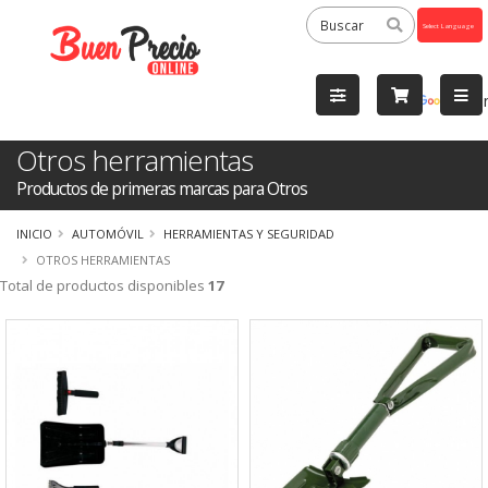
Powered
by
Tra
Otros herramientas
Productos de primeras marcas para Otros
INICIO
AUTOMÓVIL
HERRAMIENTAS Y SEGURIDAD
OTROS HERRAMIENTAS
Total de productos disponibles
17