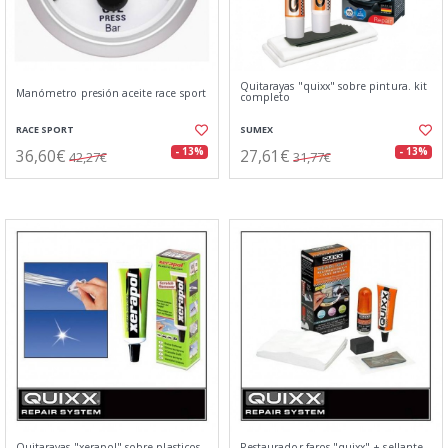
Quitarayas "quixx" sobre pintura. kit
Manómetro presión aceite race sport
completo
RACE SPORT
SUMEX
36,60€
27,61€
- 13%
- 13%
42,27€
31,77€
Quitarayas "xerapol" sobre plasticos.
Restaurador faros "quixx" + sellante