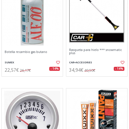
Rasqueta para hielo *** snowmatic
Botella recambio gas butano
plus
SUMEX
CAR+ACCESORIES
22,57€
34,94€
- 14%
- 14%
26,17€
40,50€