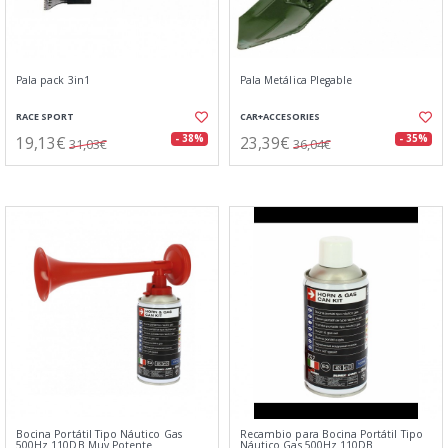
Pala pack 3in1
Pala Metálica Plegable
RACE SPORT
CAR+ACCESORIES
19,13€
23,39€
- 38%
- 35%
31,03€
36,04€
Bocina Portátil Tipo Náutico Gas
Recambio para Bocina Portátil Tipo
500Hz 110DB Muy Potente
Náutico Gas 500Hz 110DB