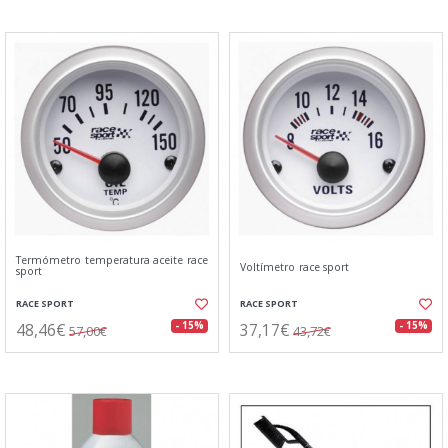
Termómetro temperatura aceite race
Voltímetro race sport
sport
RACE SPORT
RACE SPORT
48,46€
37,17€
- 15%
- 15%
57,00€
43,72€