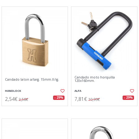
Candado moto horquilla
Candado laton a/larg. 15mm.ll/ig.
120x160mm.
HANDLOCK
ALFA
2,54€
7,81€
- 29%
- 29%
3,58€
10,99€