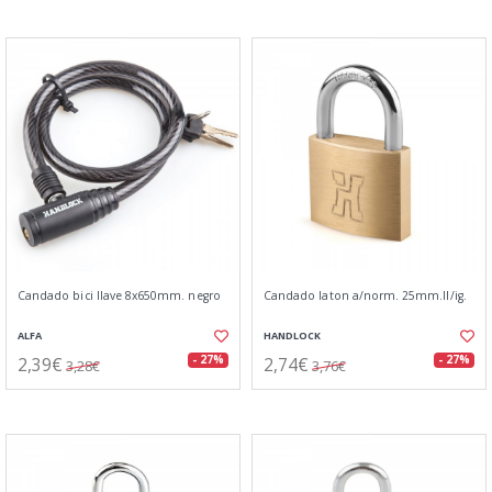
Candado bici llave 8x650mm. negro
Candado laton a/norm. 25mm.ll/ig.
ALFA
HANDLOCK
2,39€
2,74€
- 27%
- 27%
3,28€
3,76€