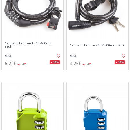
Candado bici comb. 10x650mm.
Candado bici llave 10x1200mm. azul
azul
ALFA
ALFA
6,22€
4,25€
- 30%
- 30%
8,84€
6,04€