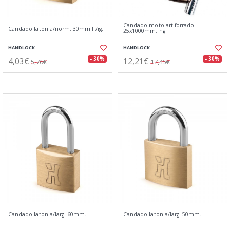
Candado moto art.forrado
Candado laton a/norm. 30mm.ll/ig.
25x1000mm. ng.
HANDLOCK
HANDLOCK
4,03€
12,21€
- 30%
- 30%
5,76€
17,45€
Candado laton a/larg. 60mm.
Candado laton a/larg. 50mm.