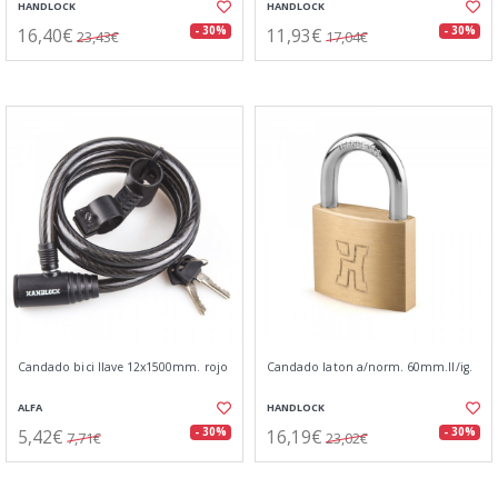
HANDLOCK
HANDLOCK
16,40€
11,93€
- 30%
- 30%
23,43€
17,04€
Candado bici llave 12x1500mm. rojo
Candado laton a/norm. 60mm.ll/ig.
ALFA
HANDLOCK
5,42€
16,19€
- 30%
- 30%
7,71€
23,02€