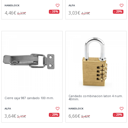
HANDLOCK
ALFA
4,46€
3,03€
- 30%
- 29%
6,33€
4,29€
Candado combinacion laton 4 num.
Cierre caja 987 candado 100 mm.
40mm.
ALFA
HANDLOCK
3,64€
6,66€
- 29%
- 29%
5,15€
9,42€