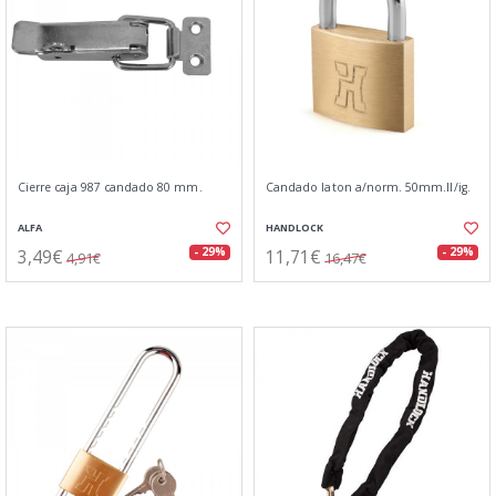
Cierre caja 987 candado 80 mm.
Candado laton a/norm. 50mm.ll/ig.
ALFA
HANDLOCK
3,49€
11,71€
- 29%
- 29%
4,91€
16,47€