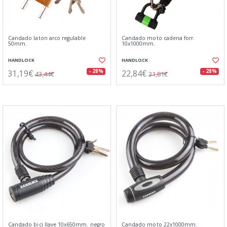
Candado laton arco regulable
Candado moto cadena forr.
50mm.
10x1000mm.
HANDLOCK
HANDLOCK
31,19€
22,84€
- 28%
- 28%
43,44€
31,81€
Candado bici llave 10x650mm. negro
Candado moto 22x1000mm.