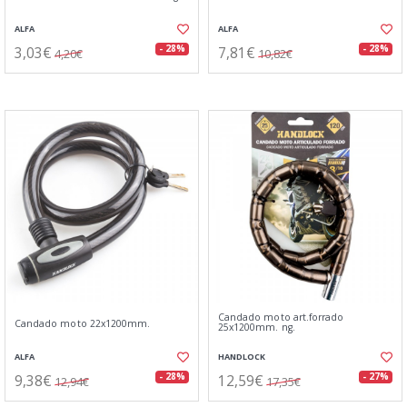
ALFA
ALFA
3,03€
7,81€
- 28%
- 28%
4,20€
10,82€
Candado moto art.forrado
Candado moto 22x1200mm.
25x1200mm. ng.
ALFA
HANDLOCK
9,38€
12,59€
- 28%
- 27%
12,94€
17,35€