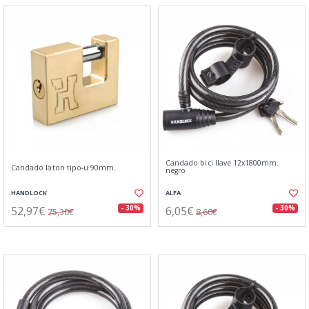
Candado bici llave 12x1800mm.
Candado laton tipo-u 90mm.
negro
HANDLOCK
ALFA
52,97€
6,05€
- 30%
- 30%
75,30€
8,60€