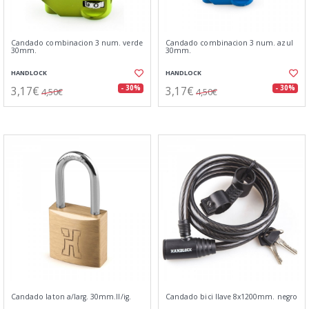
Candado combinacion 3 num. verde
Candado combinacion 3 num. azul
30mm.
30mm.
HANDLOCK
HANDLOCK
3,17€
3,17€
- 30%
- 30%
4,50€
4,50€
Candado laton a/larg. 30mm.ll/ig.
Candado bici llave 8x1200mm. negro