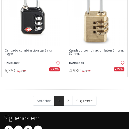
Candado combinacion tsa 3 num.
Candado combinacion laton 3 num.
negro
30mm.
HANDLOCK
HANDLOCK
6,35€
4,98€
- 27%
- 27%
8,71€
6,83€
Anterior
1
2
Siguiente
Síguenos en: