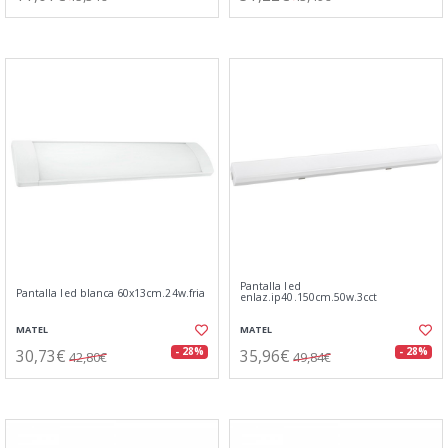
Pantalla led
Pantalla led blanca 60x13cm.24w.fria
enlaz.ip40.150cm.50w.3cct
MATEL
MATEL
30,73€
35,96€
- 28%
- 28%
42,80€
49,84€