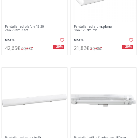
Pantalla led plafon 15-20-
Pantalla led alum.plana
24w.70cm.3cct
36w.120cm.fria
MATEL
MATEL
42,65€
21,82€
- 29%
- 29%
60,33€
30,86€
Pantalla led enlaz.ip40.
Pantalla ip65 p/1tubo led 150cm.