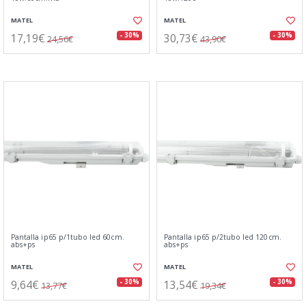
MATEL
MATEL
17,19€
30,73€
- 30%
- 30%
24,56€
43,90€
Pantalla ip65 p/1tubo led 60cm.
Pantalla ip65 p/2tubo led 120cm.
abs+ps
abs+ps
MATEL
MATEL
9,64€
13,54€
- 30%
- 30%
13,77€
19,34€