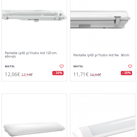
Pantalla ip65 p/1tubo led 120cm.
Pantalla ip65 p/1tubo led 9w. 60cm
abs+ps
MATEL
MATEL
12,06€
11,71€
- 30%
- 30%
17,14€
16,64€