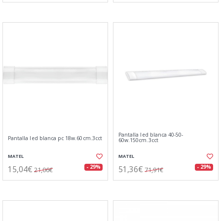
Pantalla led blanca 40-50-
Pantalla led blanca pc 18w.60cm.3cct
60w.150cm.3cct
MATEL
MATEL
15,04€
51,36€
- 29%
- 29%
21,06€
71,91€