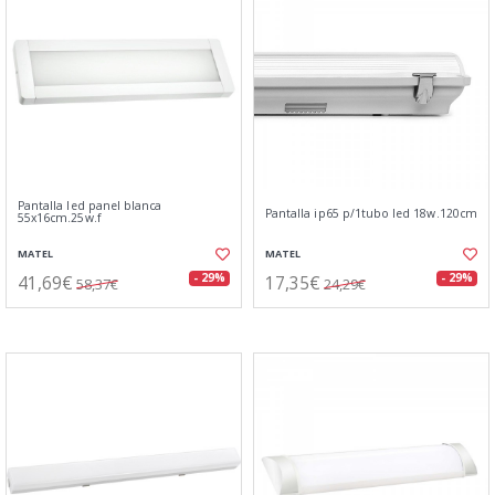
Pantalla led panel blanca
Pantalla ip65 p/1tubo led 18w.120cm
55x16cm.25w.f
MATEL
MATEL
41,69€
17,35€
- 29%
- 29%
58,37€
24,29€