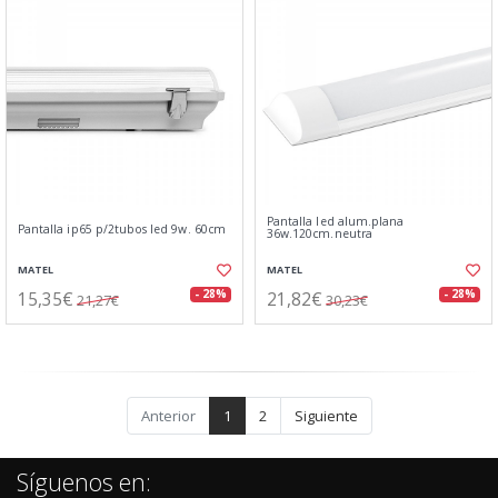
Pantalla led alum.plana
Pantalla ip65 p/2tubos led 9w. 60cm
36w.120cm.neutra
MATEL
MATEL
15,35€
21,82€
- 28%
- 28%
21,27€
30,23€
Anterior
1
2
Siguiente
Síguenos en: