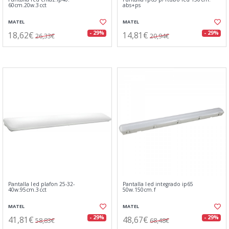
60cm.20w.3cct
abs+ps
MATEL
MATEL
18,62€
14,81€
- 29%
- 29%
26,33€
20,94€
Pantalla led plafon 25-32-
Pantalla led integrado ip65
40w.95cm.3cct
50w.150cm.f
MATEL
MATEL
41,81€
48,67€
- 29%
- 29%
58,83€
68,48€