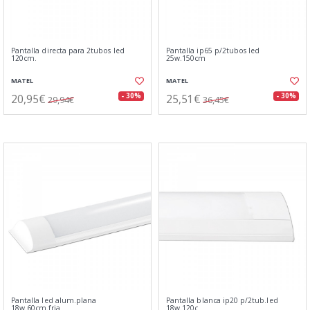
Pantalla directa para 2tubos led
Pantalla ip65 p/2tubos led
120cm.
25w.150cm
MATEL
MATEL
20,95€
25,51€
- 30%
- 30%
29,94€
36,45€
Pantalla led alum.plana
Pantalla blanca ip20 p/2tub.led
18w.60cm.fria
18w.120c