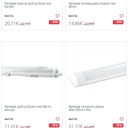
Pantalla blanca ip20 p/2tub.led
Pantalla directa para 2tubos led
9w.60c
60cm.
MATEL
MATEL
20,11€
14,86€
- 29%
- 29%
28,15€
20,80€
Pantalla ip65 p/2tubo led 60cm.
Pantalla led alum.plana
abs+ps
45w.150cm.fria
MATEL
MATEL
11,01€
31,22€
- 28%
- 28%
15,34€
43,49€