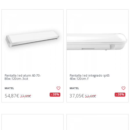
Pantalla led alum.60-70-
Pantalla led integrado ip65
80w.120cm.3cct
40w.120cm.f
MATEL
MATEL
54,87€
37,05€
- 30%
- 30%
77,99€
52,66€