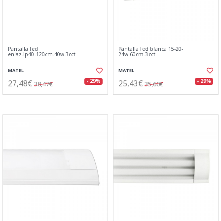
Pantalla led
Pantalla led blanca 15-20-
enlaz.ip40.120cm.40w.3cct
24w.60cm.3cct
MATEL
MATEL
27,48€
25,43€
- 29%
- 29%
38,47€
35,60€