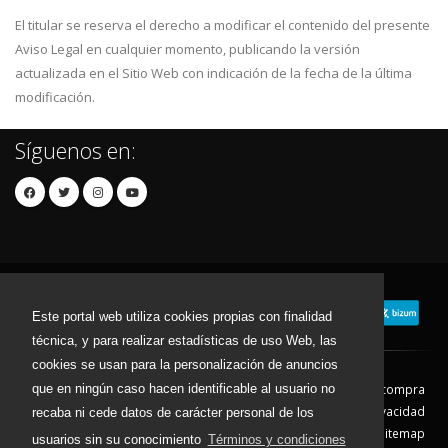
El titular se reserva el derecho a modificar el contenido del presente
Aviso Legal en cualquier momento, publicando la versión
actualizada en el Sitio Web con indicación de la fecha de la última
modificación.
Síguenos en:
Este portal web utiliza cookies propias con finalidad
técnica, y para realizar estadísticas de uso Web, las
cookies se usan para la personalización de anuncios
que en ningún caso hacen identificable al usuario no
Contacto
Aviso Legal
Condiciones de compra
Política de envíos
Política de devolución
Política de Privacidad
recaba ni cede datos de carácter personal de los
Política de Cookies
Sitemap
usuarios sin su conocimiento
Términos y condiciones