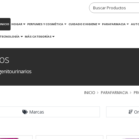
INICIO
HOGAR
PERFUMES Y COSMÉTICA
CUIDADO E HIGIENE
PARAFARMACIA
AUT
TECNOLOGÍA
MÁS CATEGORÍAS
ios
enitourinarios
INICIO
PARAFARMACIA
PR
Marcas
Or