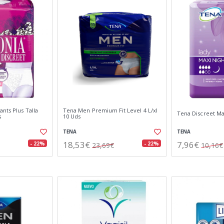
ants Plus Talla
Tena Men Premium Fit Level 4 L/xl
Tena Discreet Ma
s
10 Uds
TENA
TENA
18,53€
7,96€
- 22%
- 22%
23,69€
10,16€