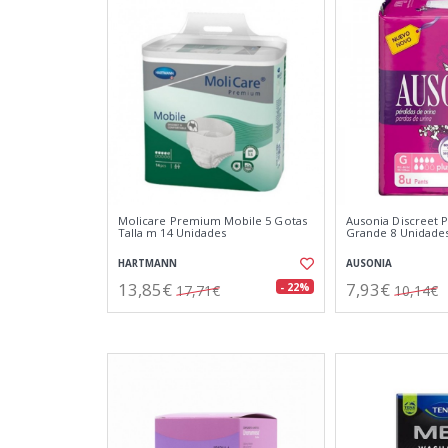
Molicare Premium Mobile 5 Gotas
Ausonia Discreet P
Talla m 14 Unidades
Grande 8 Unidade
HARTMANN
AUSONIA
13,85€
7,93€
- 22%
17,71€
10,14€