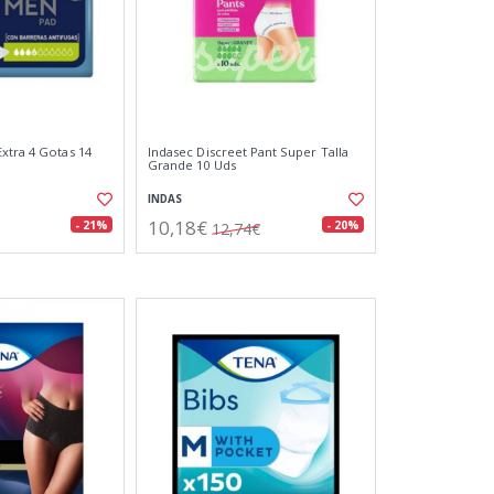
xtra 4 Gotas 14
Indasec Discreet Pant Super Talla
Grande 10 Uds
INDAS
10,18€
- 21%
- 20%
12,74€