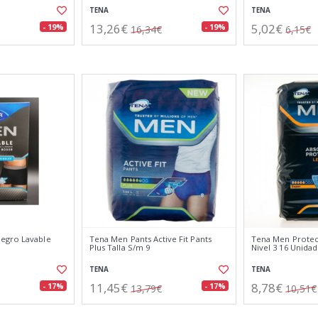
TENA
TENA
13,26€
5,02€
- 19%
- 19%
16,34€
6,15€
egro Lavable
Tena Men Pants Active Fit Pants
Tena Men Protec
Plus Talla S/m 9
Nivel 3 16 Unida
TENA
TENA
11,45€
8,78€
- 17%
- 17%
13,79€
10,51€