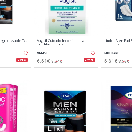
egro Lavable T/s
Vagisil Cuidado Incontinencia
Lindor Men Pad E
Toallitas Intimas
Unidades
VAGISIL
MOLICARE
6,61€
6,81€
- 21%
- 21%
8,34€
8,58€