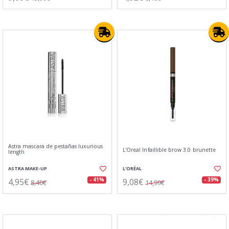
Astra mascara de pestañas luxurious
L'Oreal Infaillible brow 3.0 brunette
length
ASTRA MAKE-UP
L'ORÉAL
4,95€
9,08€
- 41%
- 39%
8,40€
14,99€