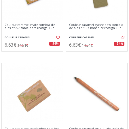
Couleur caramel mate sombra de
Couleur caramel eyeshadow sombra
ojos nº057 sable dore recarga 1un
de ojos nº107 bananier recarga 1un
COULEUR CARAMEL
COULEUR CARAMEL
6,63€
6,63€
- 54%
- 54%
14,51€
14,51€
Couleur caramel eyeshadow sombra
Couleur caramel maquillaje lapiz de