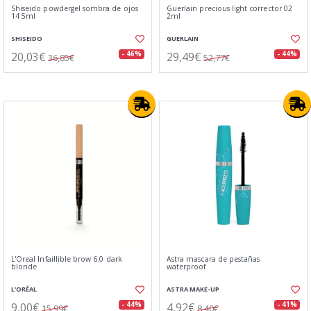
Shiseido powdergel sombra de ojos
Guerlain precious light corrector 02
14 5ml
2ml
SHISEIDO
GUERLAIN
20,03€
29,49€
- 46%
- 44%
36,85€
52,77€
L'Oreal Infaillible brow 6.0 dark
Astra mascara de pestañas
blonde
waterproof
L'ORÉAL
ASTRA MAKE-UP
9,00€
4,92€
- 44%
- 41%
15,99€
8,40€