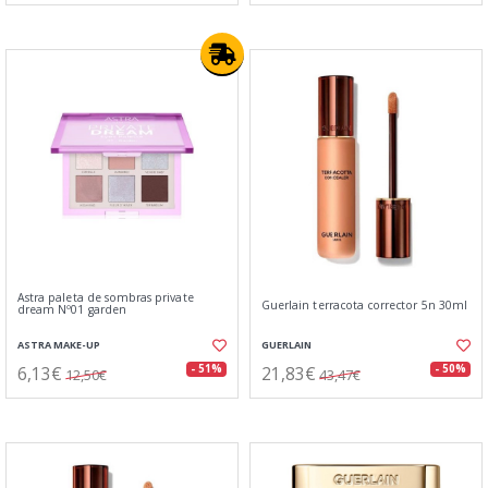
Astra paleta de sombras private
Guerlain terracota corrector 5n 30ml
dream Nº01 garden
ASTRA MAKE-UP
GUERLAIN
6,13€
21,83€
- 51%
- 50%
12,50€
43,47€