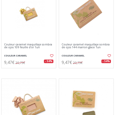
Couleur caramel maquillaje sombra
Couleur caramel maquillaje sombra
de ojos 109 feuille d'or 1un
de ojos 144 marron glace 1un
COULEUR CARAMEL
COULEUR CARAMEL
9,47€
9,47€
- 54%
- 54%
20,73€
20,73€