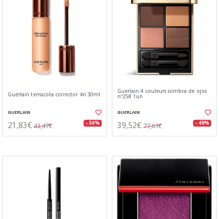
Guerlain 4 couleurs sombra de ojos
Guerlain terracota corrector 4n 30ml
nº258 1un
GUERLAIN
GUERLAIN
21,83€
39,52€
- 50%
- 49%
43,47€
77,61€