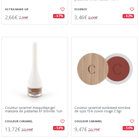
ASTRA MAKE-UP
ESSENCE
2,66€
3,46€
- 67%
- 62%
7,99€
9,00€
Couleur caramel maquillaje gel
Couleur caramel sunkissed sombra
mascara de pestañas 61 blonde 1un
de ojos 156 cuivre rouge 2.5gr
COULEUR CARAMEL
COULEUR CARAMEL
13,72€
9,47€
- 54%
- 54%
30,06€
20,73€