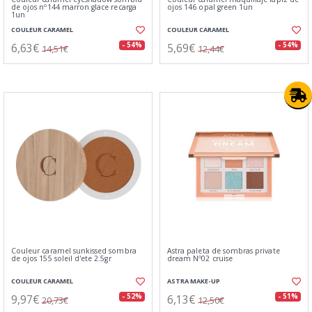
de ojos nº144 marron glace recarga
ojos 146 opal green 1un
1un
COULEUR CARAMEL
COULEUR CARAMEL
6,63€
5,69€
- 54%
- 54%
14,51€
12,44€
Couleur caramel sunkissed sombra
Astra paleta de sombras private
de ojos 155 soleil d'ete 2.5gr
dream Nº02 cruise
COULEUR CARAMEL
ASTRA MAKE-UP
9,97€
6,13€
- 52%
- 51%
20,73€
12,50€