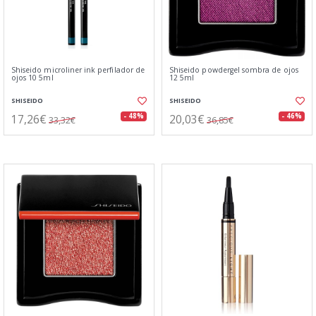
Shiseido microliner ink perfilador de
Shiseido powdergel sombra de ojos
ojos 10 5ml
12 5ml
SHISEIDO
SHISEIDO
17,26€
20,03€
- 48%
- 46%
33,32€
36,85€