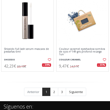
Shiseido full lash serum mascara de
Couleur caramel eyeshadow sombra
pestañas 6ml
de ojos nº149 gris profond recarga
1un
SHISEIDO
COULEUR CARAMEL
42,23€
9,47€
- 39%
- 35%
69,18€
14,51€
Anterior
1
2
3
Siguiente
Síguenos en: