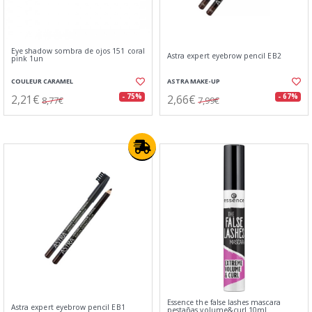
Eye shadow sombra de ojos 151 coral
Astra expert eyebrow pencil EB2
pink 1un
COULEUR CARAMEL
ASTRA MAKE-UP
2,21€
2,66€
- 75%
- 67%
8,77€
7,99€
Essence the false lashes mascara
Astra expert eyebrow pencil EB1
pestañas volume&curl 10ml