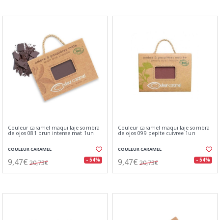
Couleur caramel maquillaje sombra
Couleur caramel maquillaje sombra
de ojos 081 brun intense mat 1un
de ojos 099 pepite cuivree 1un
COULEUR CARAMEL
COULEUR CARAMEL
9,47€
9,47€
- 54%
- 54%
20,73€
20,73€