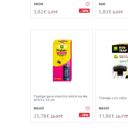
ORION
RAID
3,82€
5,83€
- 36%
5,95€
8,66€
Trampa para insectos eléctrica 4w,
Trampa con cebo 
ø10,5 x 22 cm
MASSÓ
MASSÓ
25,78€
11,86€
- 30%
36,65€
16,77€