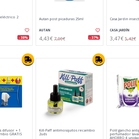
eléctrico 2
Autan post picaduras 25ml
Casa Jardin insec
AUTAN
CASA JARDÍN
4,43€
3,47€
- 38%
- 37%
7,00€
5,42€
 difusor + 1
Kill-Paff antimosquitos recambio
Polil gancho antip
ambio GRATIS
2uds
perfumador lav
AHORRO 4 unida