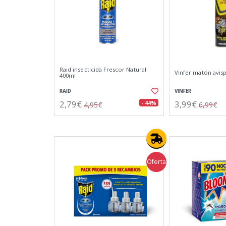
Raid insecticida Frescor Natural
Vinfer matón avisp
400ml
RAID
VINFER
2,79€
3,99€
- 44%
4,95€
6,99€
Oferta