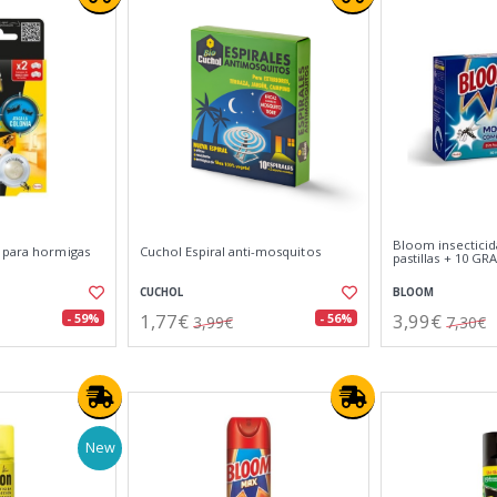
Bloom insectici
 para hormigas
Cuchol Espiral anti-mosquitos
pastillas + 10 GR
CUCHOL
BLOOM
1,77€
3,99€
- 59%
- 56%
3,99€
7,30€
New