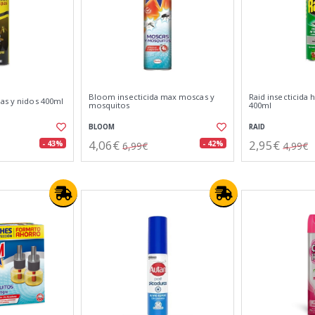
Bloom insecticida max moscas y
Raid insecticida 
as y nidos 400ml
mosquitos
400ml
BLOOM
RAID
4,06€
2,95€
- 43%
- 42%
6,99€
4,99€