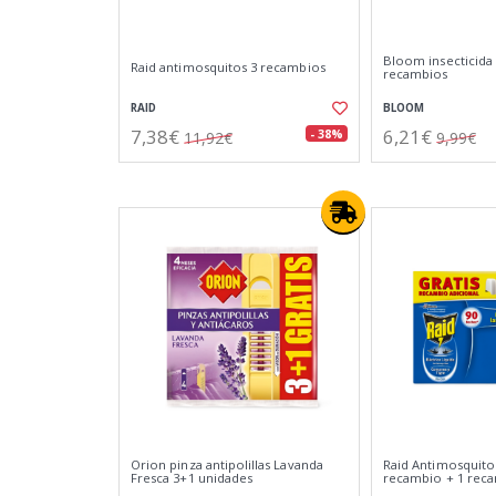
Bloom insecticida 
Raid antimosquitos 3 recambios
recambios
RAID
BLOOM
7,38€
6,21€
- 38%
11,92€
9,99€
Orion pinza antipolillas Lavanda
Raid Antimosquitos
Fresca 3+1 unidades
recambio + 1 rec