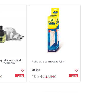
íquido insecticida
Rollo atrapa moscas 7,5 m
 + recambio
MASSÓ
10,54€
- 28%
- 28%
4€
14,54€