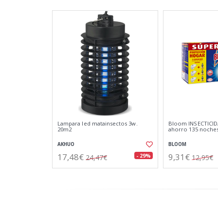
Lampara led matainsectos 3w.
Bloom INSECTICIDA
20m2
ahorro 135 noche
AKHUO
BLOOM
17,48€
9,31€
- 29%
24,47€
12,95€