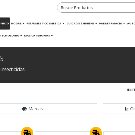
INICIO
HOGAR
PERFUMES Y COSMÉTICA
CUIDADO E HIGIENE
PARAFARMACIA
AUT
TECNOLOGÍA
MÁS CATEGORÍAS
s
insecticidas
INIC
Marcas
Or