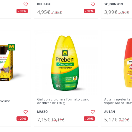
KILL PAFF
SC JOHNSON
4,95€
3,99€
- 33%
- 32%
7,32€
5,90€
Gel con citronela formato cono
Autan repelente 
oculto
dosificador 150 g
vaporizador 100
MASSÓ
AUTAN
7,15€
5,17€
- 29%
- 29%
10,11€
7,29€