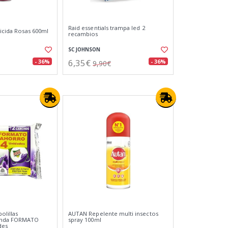
Raid essentials trampa led 2
ticida Rosas 600ml
recambios
SC JOHNSON
6,35€
- 36%
- 36%
9,90€
olillas
AUTAN Repelente multi insectos
anda FORMATO
spray 100ml
des