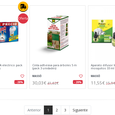
Oferta
 electrico pack
Cinta adhesiva para árboles 5 m
Aparato difusor l
s
(pack 3 unidades)
mosquitos 33 ml
MASSÓ
MASSÓ
30,03€
11,55€
- 28%
- 28%
41,62€
15,9
Anterior
1
2
3
Siguiente