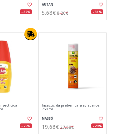
AUTAN
5,68€
- 32%
- 31%
8,20€
insecticida
Insecticida preben para avisperos
ml
750 ml
MASSÓ
19,68€
- 29%
- 29%
27,58€