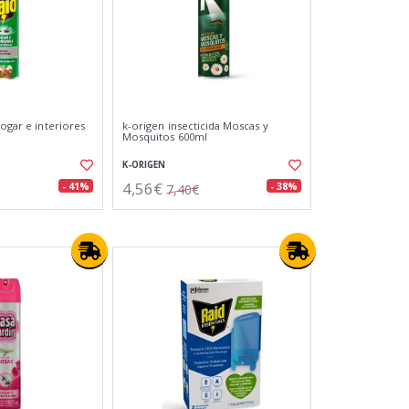
hogar e interiores
k-origen insecticida Moscas y
Mosquitos 600ml
K-ORIGEN
4,56€
- 41%
- 38%
7,40€