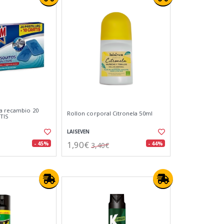
da recambio 20
Rollon corporal Citronela 50ml
ATIS
LAISEVEN
1,90€
- 45%
- 44%
3,40€