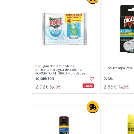
Polil gancho antipolillas
Cucal trampa 2en1
perfumador agua de colonia
FORMATO AHORRO 4 unidades
SC JOHNSON
CUCAL
2,02€
2,95€
- 66%
5,90€
7,20€