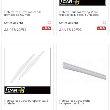
Protectores puerta con banda
Protector puertas "cateyes" con
cromada de 650mm
reflector de luz 3m. 4 unidades.
CAR+ACCESORIES
CAR+ACCESORIES
23,41€
27,61€
- 16%
- 16%
27,73€
32,70€
Protectores puerta transparentes. 2
Protectores puerta coche
unidades.
transparentes. 2 uds