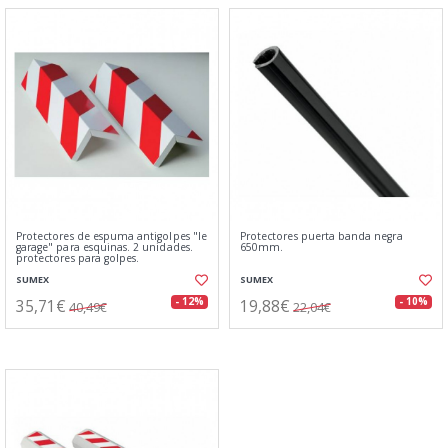
Protectores de espuma antigolpes "le
Protectores puerta banda negra
garage" para esquinas. 2 unidades.
650mm.
protectores para golpes.
SUMEX
SUMEX
35,71€
19,88€
- 12%
- 10%
40,49€
22,04€