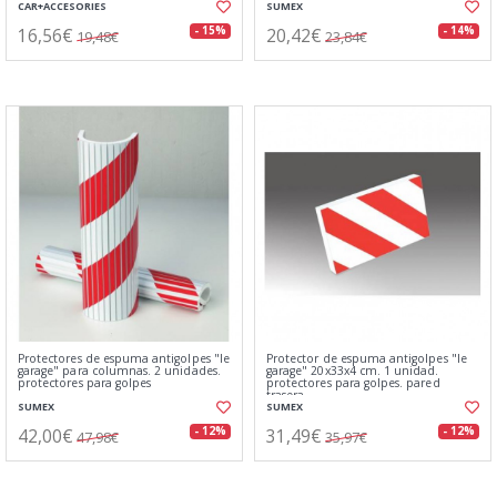
CAR+ACCESORIES
SUMEX
16,56€
20,42€
- 15%
- 14%
19,48€
23,84€
Protectores de espuma antigolpes "le
Protector de espuma antigolpes "le
garage" para columnas. 2 unidades.
garage" 20x33x4 cm. 1 unidad.
protectores para golpes
protectores para golpes. pared
trasera.
SUMEX
SUMEX
42,00€
31,49€
- 12%
- 12%
47,98€
35,97€