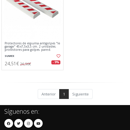
Protectores de espuma antigolpes "le
garage" 45x7,5x3,5 cm. 2 unidades.
protectores para golpes. pared.
SUMEX
24,51€
- 9%
26,96€
Anterior
1
Siguiente
Síguenos en: