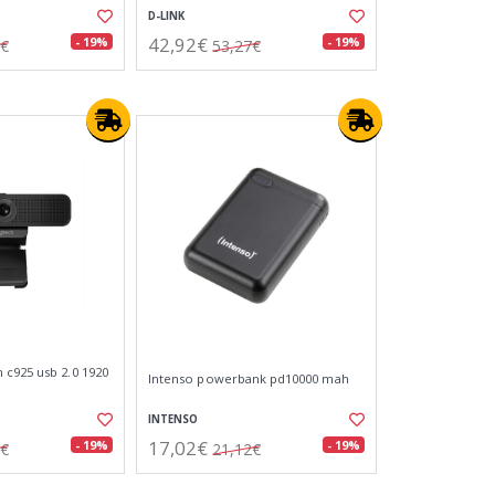
D-LINK
42,92€
- 19%
- 19%
3€
53,27€
c925 usb 2.0 1920
Intenso powerbank pd10000 mah
INTENSO
17,02€
- 19%
- 19%
5€
21,12€