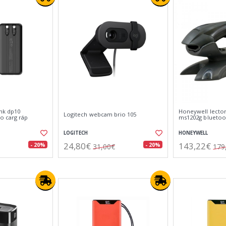
nk dp10
Honeywell lector
Logitech webcam brio 105
o carg ráp
ms1202g blueto
LOGITECH
HONEYWELL
24,80€
143,22€
- 20%
- 20%
31,00€
179