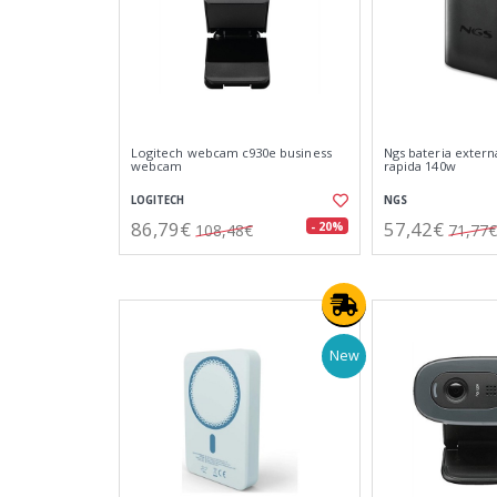
Logitech webcam c930e business
Ngs bateria externa
webcam
rapida 140w
LOGITECH
NGS
86,79€
57,42€
- 20%
108,48€
71,77€
New