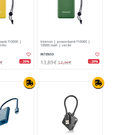
bank f10000 |
Intenso | powerbank f10000 |
illo
10000 mah | verde
INTENSO
13,89€
- 20%
- 20%
6€
17,36€