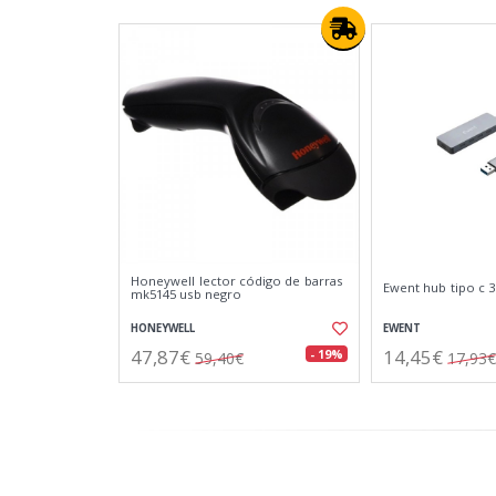
Honeywell lector código de barras
Ewent hub tipo c 3
mk5145 usb negro
HONEYWELL
EWENT
47,87€
14,45€
- 19%
59,40€
17,93€