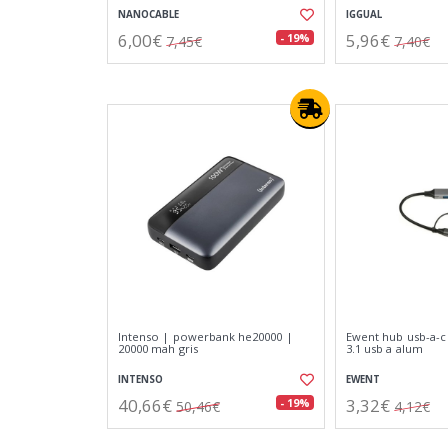
NANOCABLE
IGGUAL
6,00€
5,96€
- 19%
7,45€
7,40€
Intenso | powerbank he20000 |
Ewent hub usb-a-c
20000 mah gris
3.1 usb a alum
INTENSO
EWENT
40,66€
3,32€
- 19%
50,46€
4,12€