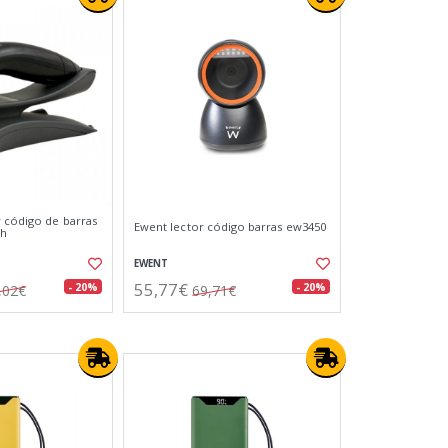
 código de barras
Ewent lector código barras ew3450
oh
EWENT
55,77€
- 20%
- 20%
,02€
69,71€