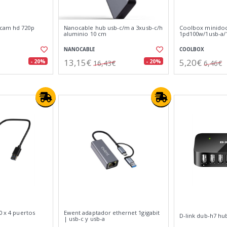
bcam hd 720p
Nanocable hub usb-c/m a 3xusb-c/h
Coolbox minidoc
aluminio 10 cm
1pd100w/1usb-a/
NANOCABLE
COOLBOX
13,15€
5,20€
- 20%
- 20%
16,43€
6,46€
0 x 4 puertos
Ewent adaptador ethernet 1gigabit
D-link dub-h7 hub
| usb-c y usb-a