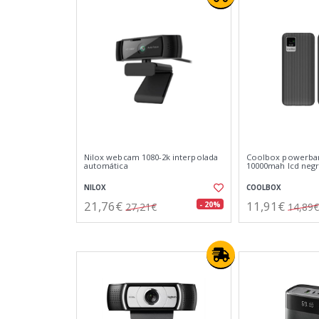
Nilox webcam 1080-2k interpolada
Coolbox powerba
automática
10000mah lcd negr
NILOX
COOLBOX
21,76€
11,91€
- 20%
27,21€
14,89€