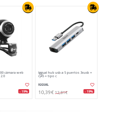
300 cámara web
Iggual hub usb-a 5 puertos 3xusb +
2.0
rj45 + tipo c
IGGUAL
10,39€
- 19%
- 19%
12,81€