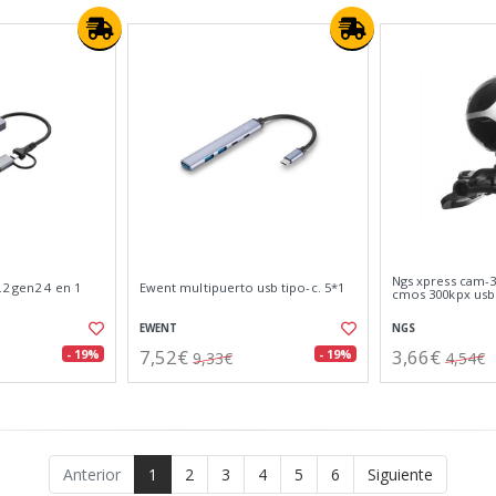
Ngs xpress cam-
.2 gen2 4 en 1
Ewent multipuerto usb tipo-c. 5*1
cmos 300kpx usb 
EWENT
NGS
7,52€
3,66€
- 19%
- 19%
9,33€
4,54€
Anterior
1
2
3
4
5
6
Siguiente