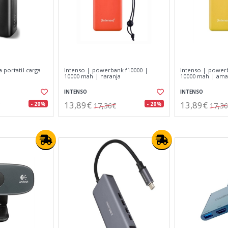
 portatil carga
Intenso | powerbank f10000 |
Intenso | power
10000 mah | naranja
10000 mah | amar
INTENSO
INTENSO
13,89€
13,89€
- 20%
- 20%
17,36€
17,3