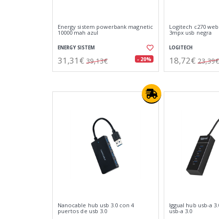
Energy sistem powerbank magnetic
Logitech c270 we
10000 mah azul
3mpx usb negra
ENERGY SISTEM
LOGITECH
31,31€
18,72€
- 20%
39,13€
23,39€
Nanocable hub usb 3.0 con 4
Iggual hub usb-a 3.
puertos de usb 3.0
usb-a 3.0