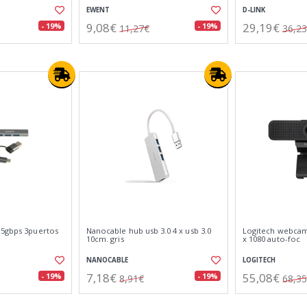
EWENT
D-LINK
9,08€
29,19€
- 19%
- 19%
11,27€
36,2
 5gbps 3puertos
Nanocable hub usb 3.0 4 x usb 3.0
Logitech webcam 
10cm. gris
x 1080 auto-foc
NANOCABLE
LOGITECH
7,18€
55,08€
- 19%
- 19%
8,91€
68,3