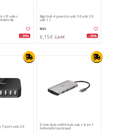
k c31 usb-c
Ngs hub 4 puertos usb 3.0 usb 2.0
1hdmi 4k
usb 1.1
NGS
6,15€
- 20%
- 20%
7,64€
D-link dub-m810 hub usb-c 8 en 1
 7-port usb 2.0
hdmi/eth/cardread