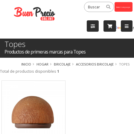
Powered
by
Tra
Topes
Productos de primeras marcas para Topes
INICIO
HOGAR
BRICOLAJE
ACCESORIOS BRICOLAJE
TOPES
Total de productos disponibles
1