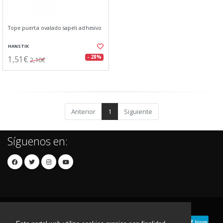
Tope puerta ovalado sapeli adhesivo
HANSTIK
1,51€
- 28%
2,10€
Anterior
1
Siguiente
Síguenos en: