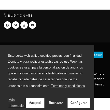
Síguenos en:
Este portal web utiliza cookies propias con finalidad
técnica, y para realizar estadísticas de uso Web, las
cookies se usan para la personalización de anuncios
que en ningún caso hacen identificable al usuario no
Contacto
Aviso Legal
Condiciones de compra
Política de envíos
Política de devolución
Política de Privacidad
recaba ni cede datos de carácter personal de los
Política de Cookies
Sitemap
usuarios sin su conocimiento
Términos y condiciones
© 2026 - Todos los derechos reservados.
Más
¡Acepto!
Rechazar
Configurar
Información