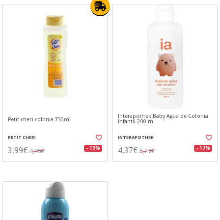
Interapothek Baby Agua de Colonia
Petit cheri colonia 750ml
Infantil 200 m
PETIT CHERI
INTERAPOTHEK
3,99€
4,37€
- 19%
- 17%
4,95€
5,27€