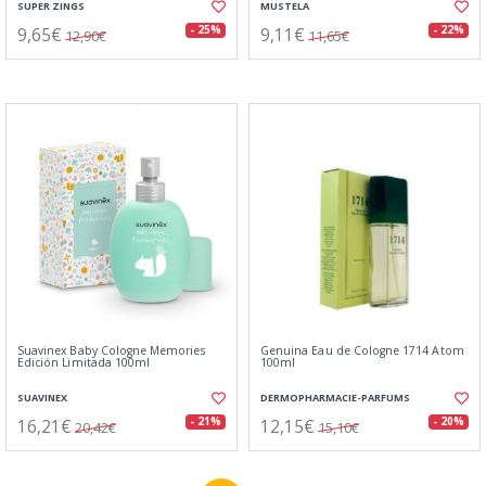
SUPER ZINGS
MUSTELA
9,65€
9,11€
- 25%
- 22%
12,90€
11,65€
Suavinex Baby Cologne Memories
Genuina Eau de Cologne 1714 Atom
Edición Limitada 100ml
100ml
SUAVINEX
DERMOPHARMACIE-PARFUMS
16,21€
12,15€
- 21%
- 20%
20,42€
15,10€