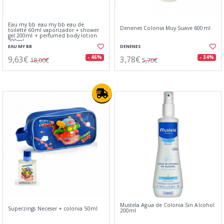
Eau my bb eau my bb eau de
Denenes Colonia Muy Suave 600ml
toilette 60ml vaporizador + shower
gel 200ml + perfumed body lotion
200ml
EAU MY BB
DENENES
9,63€
3,78€
- 46%
- 34%
18,00€
5,70€
Mustela Agua de Colonia Sin Alcohol
Superzings Neceser + colonia 50ml
200ml