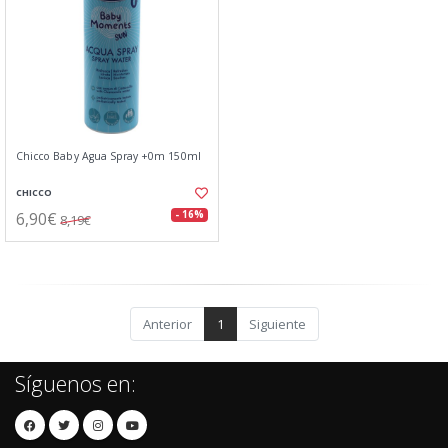
Chicco Baby Agua Spray +0m 150ml
CHICCO
6,90€
- 16%
8,19€
Anterior
1
Siguiente
Síguenos en: