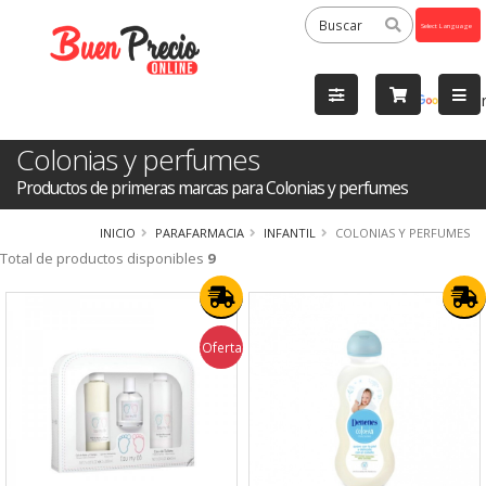
Powered
by
Tra
Colonias y perfumes
Productos de primeras marcas para Colonias y perfumes
INICIO
PARAFARMACIA
INFANTIL
COLONIAS Y PERFUMES
Total de productos disponibles
9
Oferta