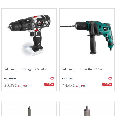
Taladro percut.worgrip 20v. s/bat
Taladro percutor vatton 850 w.
WORGRIP
VATTON
30,39€
44,42€
- 30%
- 30%
43,20€
63,14€