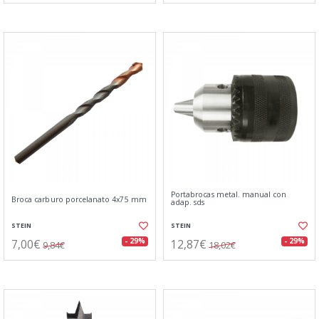
Portabrocas metal. manual con
Broca carburo porcelanato 4x75 mm
adap. sds
STEIN
STEIN
7,00€
12,87€
- 29%
- 29%
9,84€
18,02€