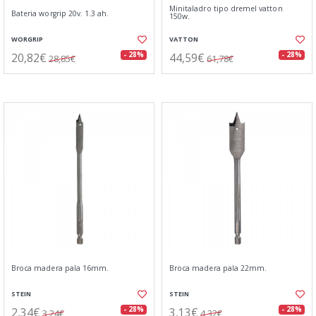
Minitaladro tipo dremel vatton
Bateria worgrip 20v. 1.3 ah.
150w.
WORGRIP
VATTON
20,82€
44,59€
- 28%
- 28%
28,85€
61,78€
Broca madera pala 16mm.
Broca madera pala 22mm.
STEIN
STEIN
2,34€
3,13€
- 28%
- 28%
3,24€
4,32€