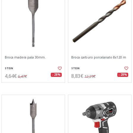
Broca madera pala 30mm.
Broca carburo porcelanato 8x120 m
STEIN
STEIN
4,64€
8,83€
- 28%
- 28%
6,47€
12,29€