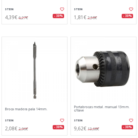
STEIN
STEIN
4,39€
1,81€
- 30%
- 30%
6,27€
2,58€
Portabrocas metal. manual 13mm.
Broca madera pala 14mm.
c/llave
STEIN
STEIN
2,08€
9,62€
- 30%
- 30%
2,96€
13,68€