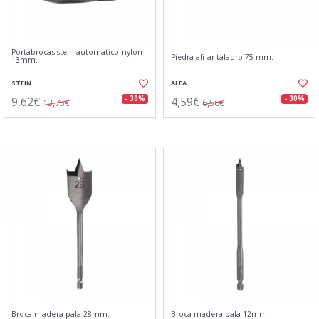
Portabrocas stein automatico nylon
Piedra afilar taladro 75 mm.
13mm.
STEIN
ALFA
9,62€
4,59€
- 30%
- 30%
13,75€
6,56€
Broca madera pala 28mm.
Broca madera pala 12mm.