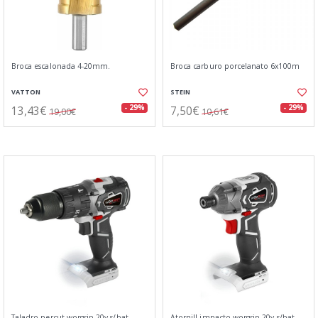
Broca escalonada 4-20mm.
Broca carburo porcelanato 6x100m
VATTON
STEIN
13,43€
7,50€
- 29%
- 29%
19,00€
10,61€
Taladro percut.worgrip 20v s/bat
Atornill.impacto worgrip 20v s/bat