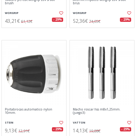
brush
brus
WORGRIP
WORGRIP
43,21€
52,36€
- 29%
- 29%
61,12€
74,05€
Portabrocas automatico nylon
Macho roscar hss m8x1,25mm.
10mm.
(juego3)
STEIN
VATTON
9,13€
14,13€
- 29%
- 29%
12,91€
19,88€