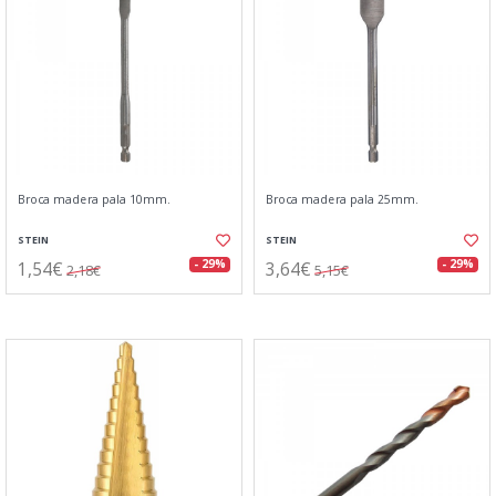
Broca madera pala 10mm.
Broca madera pala 25mm.
STEIN
STEIN
1,54€
3,64€
- 29%
- 29%
2,18€
5,15€