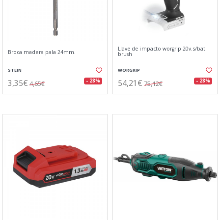
Llave de impacto worgrip 20v.s/bat
Broca madera pala 24mm.
brush
STEIN
WORGRIP
3,35€
54,21€
- 28%
- 28%
4,65€
75,12€