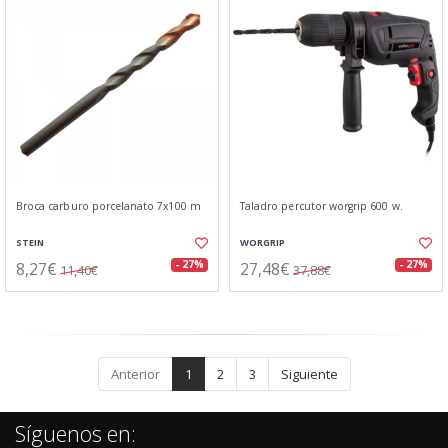
Broca carburo porcelanato 7x100 m
Taladro percutor worgrip 600 w.
STEIN
WORGRIP
8,27€
27,48€
- 27%
- 27%
11,40€
37,88€
Anterior
1
2
3
Siguiente
Síguenos en: