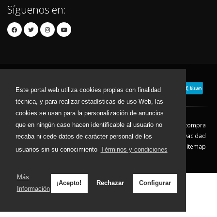
Síguenos en:
Este portal web utiliza cookies propias con finalidad
técnica, y para realizar estadísticas de uso Web, las
cookies se usan para la personalización de anuncios
que en ningún caso hacen identificable al usuario no
Contacto
Aviso Legal
Condiciones de compra
Política de envíos
Política de devolución
Política de Privacidad
recaba ni cede datos de carácter personal de los
Política de Cookies
Sitemap
usuarios sin su conocimiento
Términos y condiciones
© 2026 - Todos los derechos reservados.
Más
¡Acepto!
Rechazar
Configurar
Información