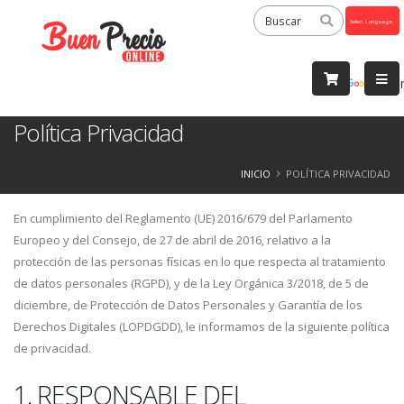
Powered
by
Tra
Política Privacidad
INICIO
POLÍTICA PRIVACIDAD
En cumplimiento del Reglamento (UE) 2016/679 del Parlamento
Europeo y del Consejo, de 27 de abril de 2016, relativo a la
protección de las personas físicas en lo que respecta al tratamiento
de datos personales (RGPD), y de la Ley Orgánica 3/2018, de 5 de
diciembre, de Protección de Datos Personales y Garantía de los
Derechos Digitales (LOPDGDD), le informamos de la siguiente política
de privacidad.
1. RESPONSABLE DEL