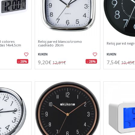
l colores
Reloj pared blanco/cromo
Reloj pared neg
das 14x4,5cm
cuadrado 20cm
KUKEN
KUKEN
9,20€
7,54€
- 28%
- 28%
12,81€
10,45€