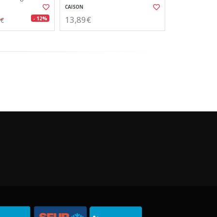
cia
CAISON
13,89€
- 12%
2€