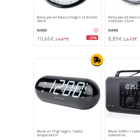
Reloj pared blanco/negro redondo
Reloj pared blan
30cm
redondo 25cm
KUKEN
KUKEN
10,66€
8,89€
- 27%
14,61€
12,13€
Muse m-19 gl negro / radio
Muse m091r / radi
despertador
estantería