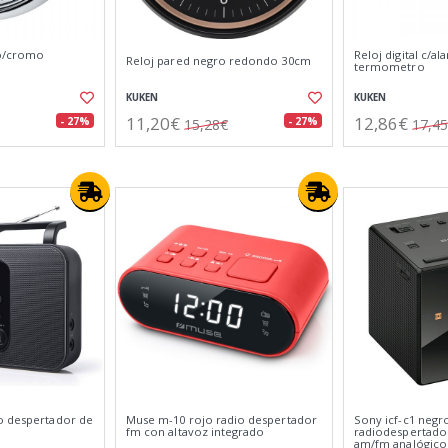
co/cromo
Reloj digital c/al
Reloj pared negro redondo 30cm
termometro
KUKEN
KUKEN
11,20€
12,86€
- 27%
- 27%
15,28€
17,4
o despertador de
Muse m-10 rojo radio despertador
Sony icf-c1 negr
fm con altavoz integrado
radiodespertado
am/fm analógico