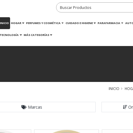
INICIO
HOGAR
PERFUMES Y COSMÉTICA
CUIDADO E HIGIENE
PARAFARMACIA
AUT
TECNOLOGÍA
MÁS CATEGORÍAS
INICIO
HOG
Marcas
Or