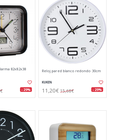
alarma 82x82x38
Reloj pared blanco redondo 30cm
KUKEN
11,20€
- 29%
- 29%
5€
15,68€