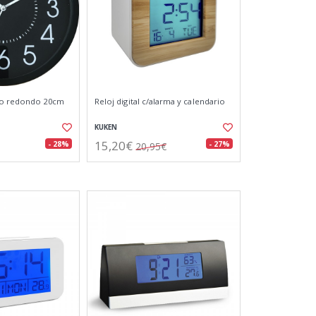
ro redondo 20cm
Reloj digital c/alarma y calendario
KUKEN
15,20€
- 28%
- 27%
20,95€