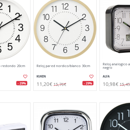
Reloj analogico 
co redondo 20cm
Reloj pared nordico/blanco 30cm
negro
KUKEN
ALFA
11,20€
10,98€
- 29%
- 29%
15,76€
15,4