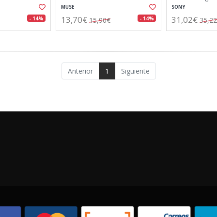
100mw de poten
MUSE
SONY
13,70€
31,02€
- 14%
- 14%
15,90€
35,2
Anterior
1
Siguiente