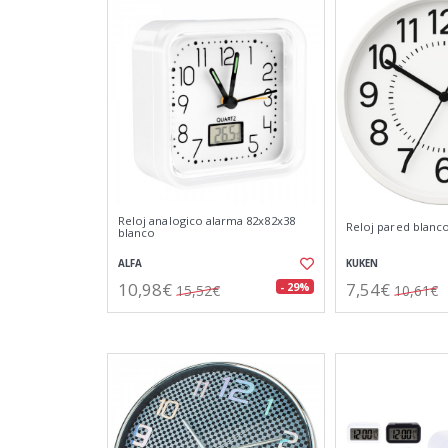
Reloj analogico alarma 82x82x38
Reloj pared blan
blanco
ALFA
KUKEN
10,98€
7,54€
- 29%
15,52€
10,61€