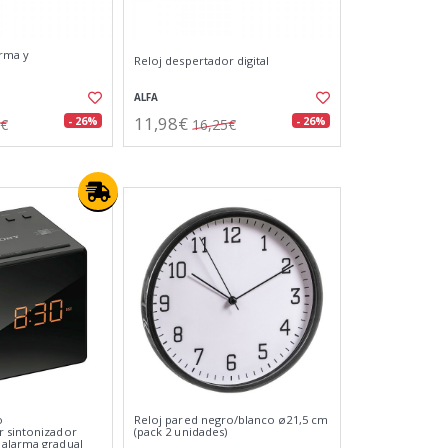
arma y
Reloj despertador digital
ALFA
11,98€
- 26%
- 26%
5€
16,25€
o
Reloj pared negro/blanco ø21,5 cm
r sintonizador
(pack 2 unidades)
 alarma gradual