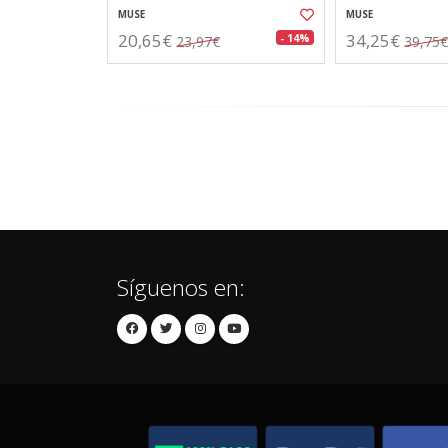
MUSE
MUSE
20,65€
34,25€
- 14%
23,97€
39,75€
Síguenos en: