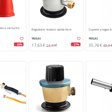
stico cartucho
Regulador butano salida libre
Soplete yregas 
YREGAS
YREGAS
17,65€
35,76€
- 28%
- 27%
24,33€
49,0