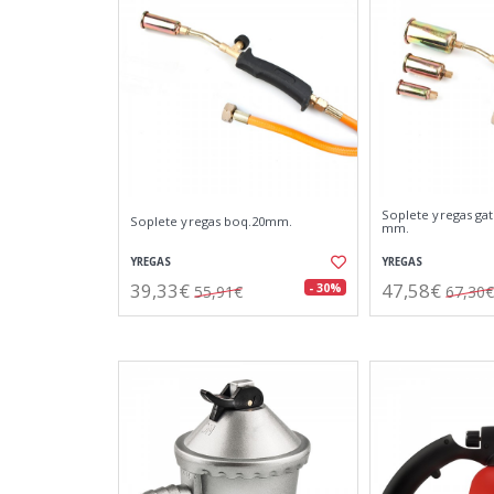
Soplete yregas gat
Soplete yregas boq.20mm.
mm.
YREGAS
YREGAS
39,33€
47,58€
- 30%
55,91€
67,30€