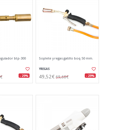
egulador btp-300
Soplete yregas gatillo boq.50 mm.
YREGAS
49,52€
- 29%
- 29%
2€
69,68€