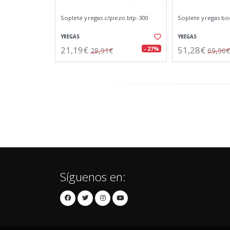
Soplete yregas c/piezo btp-300
Soplete yregas bo
YREGAS
YREGAS
21,19€
51,28€
- 27%
28,91€
69,96€
Síguenos en: