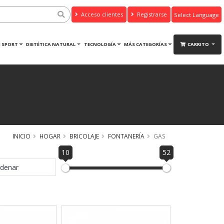
Acceso clientes
Registrarse
Powered by
Translate
 SPORT
DIETÉTICA NATURAL
TECNOLOGÍA
MÁS CATEGORÍAS
CARRITO
INICIO
HOGAR
BRICOLAJE
FONTANERÍA
GAS
10
52
denar