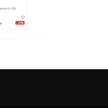
/piezo b-230
- 27%
0€