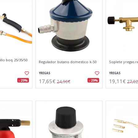
illo boq.25/35/50
Regulador butano domestico k-50
Soplete yregas r
YREGAS
YREGAS
17,65€
19,11€
- 29%
- 29%
24,96€
27,0