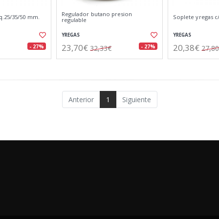
Regulador butano presion
q.25/35/50 mm.
Soplete yregas c
regulable
YREGAS
YREGAS
23,70€
20,38€
- 27%
- 27%
32,33€
27,8
Anterior
1
Siguiente