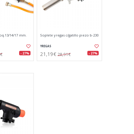
boq.13/14/17 mm.
Soplete yregas c/gatillo piezo b-230
YREGAS
21,19€
- 27%
- 27%
4€
28,91€