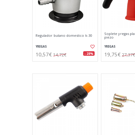
Soplete yregas pla
Regulador butano domestico k-30
piezo
YREGAS
YREGAS
10,57€
19,75€
- 28%
14,72€
27,37€