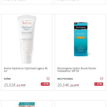
Avene Hydrance Optimale Ligera 40
Neutrogena Hydro Boost Fluido
ml
Hidratante SPF 50
AVÈNE
NEUTROGENA
25,02€
20,34€
- 21%
- 21%
31,75€
25,81€