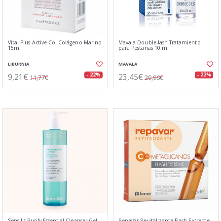
Vital Plus Active Col Colágeno Marino
Mavala Double-lash Tratamiento
15ml
para Pestañas 10 ml
LIBURNIA
MAVALA
9,21€
23,45€
- 22%
- 22%
11,77€
29,96€
Sensilis Purify Essential Cleanser Gel
Repavar Revitalizante Flash Extreme