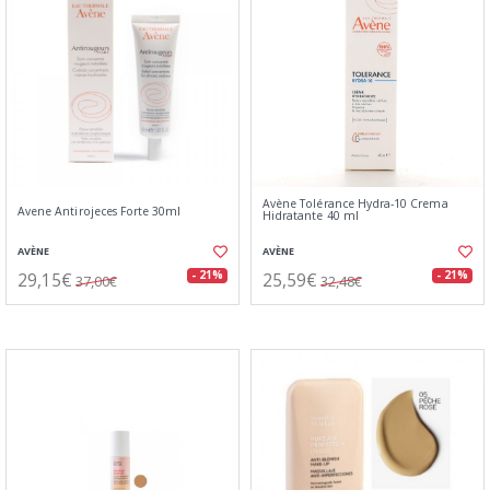
Avène Tolérance Hydra-10 Crema
Avene Antirojeces Forte 30ml
Hidratante 40 ml
AVÈNE
AVÈNE
29,15€
25,59€
- 21%
- 21%
37,00€
32,48€