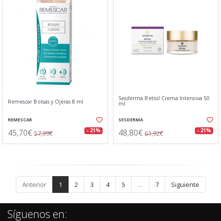
Sesderma Retisil Crema Intensiva 50
Remescar Bolsas y Ojeras 8 ml
ml
REMESCAR
SESDERMA
45,70€
48,80€
- 21%
- 21%
57,99€
61,92€
Anterior
1
2
3
4
5
…
7
Siguiente
Síguenos en: