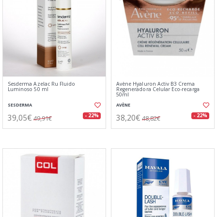
Sesderma Azelac Ru Fluido
Avène Hyaluron Activ B3 Crema
Luminoso 50 ml
Regeneradora Celular Eco-recarga
50ml
SESDERMA
AVÈNE
39,05€
38,20€
- 22%
- 22%
49,91€
48,82€