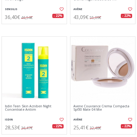
SENSILIS
AVÈNE
36,40€
43,09€
- 22%
- 22%
46,54€
55,09€
Isdin Teen Skin Acniben Night
Avene Couvrance Crema Compacta
Concentrate Antiim
Spf30 Mate 04 Mie
ISDIN
AVÈNE
28,53€
25,41€
- 22%
- 22%
36,47€
32,48€