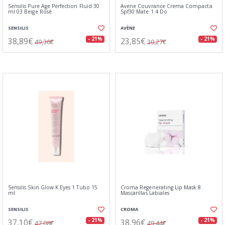
Sensilis Pure Age Perfection Fluid 30
Avene Couvrance Crema Compacta
ml 03 Beige Rosé
Spf30 Mate 1.4 Do
SENSILIS
AVÈNE
38,89€
23,85€
- 21%
- 21%
49,36€
30,27€
Sensilis Skin Glow K Eyes 1 Tubo 15
Croma Regenerating Lip Mask 8
ml
Mascarillas Labiales
SENSILIS
CROMA
37,10€
38,96€
- 21%
- 21%
47,08€
49,44€