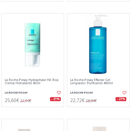
La Roche-Posay Hydraphase HA Rica
La Roche-Posay Effaclar Gel
Crema Hidratante 40ml
Limpiador Purificante 400ml
LA ROCHE POSAY
LA ROCHE POSAY
25,60€
22,72€
- 21%
- 21%
32,50€
28,84€