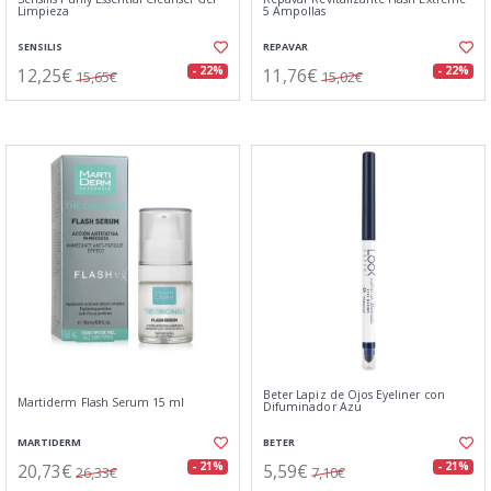
Limpieza
5 Ampollas
SENSILIS
REPAVAR
12,25€
11,76€
- 22%
- 22%
15,65€
15,02€
Beter Lapiz de Ojos Eyeliner con
Martiderm Flash Serum 15 ml
Difuminador Azu
MARTIDERM
BETER
20,73€
5,59€
- 21%
- 21%
26,33€
7,10€