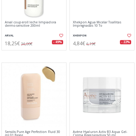
Arval couperoll leche limpiadora
Xhekpon Agua Micelar Toallitas
dermo-sensitive 200ml
Impregnadas 10 To
ARVAL
XHEKPON
18,25€
4,84€
- 49%
- 22%
36,00€
6,19€
Sensilis Pure Age Perfection Fluid 30
Avène Hyaluron Activ B3 Aqua Gel-
ml 01 Beige
Crema Regeneradora 50 ml