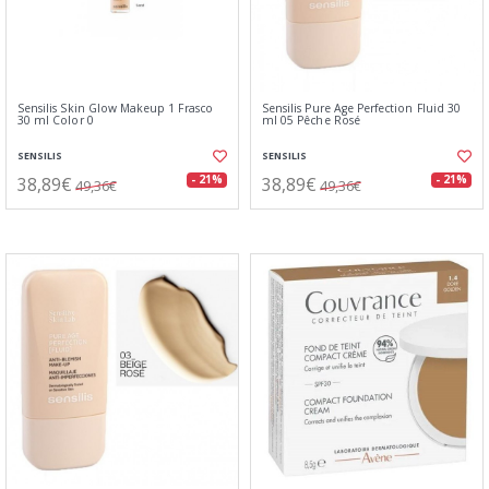
Sensilis Skin Glow Makeup 1 Frasco
Sensilis Pure Age Perfection Fluid 30
30 ml Color 0
ml 05 Pêche Rosé
SENSILIS
SENSILIS
38,89€
38,89€
- 21%
- 21%
49,36€
49,36€