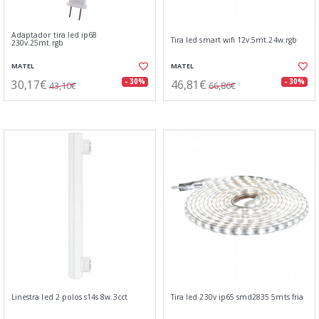
Adaptador tira led ip68
Tira led smart wifi 12v.5mt.24w.rgb
230v.25mt.rgb
MATEL
MATEL
30,17€
46,81€
- 30%
- 30%
43,10€
66,86€
Linestra led 2 polos s14s 8w.3cct
Tira led 230v ip65 smd2835 5mts fria