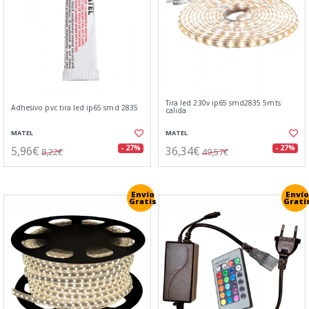
Tira led 230v ip65 smd2835 5mts
Adhesivo pvc tira led ip65 smd 2835
calida
MATEL
MATEL
5,96€
36,34€
- 27%
- 27%
8,22€
49,57€
Envío
Envío
Gratis
Grati