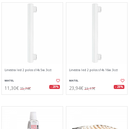
Linestra led 2 polos s14s 5w.3cct
Linestra led 2 polos s14s 16w.3cct
MATEL
MATEL
11,30€
23,94€
- 28%
- 28%
15,74€
33,17€