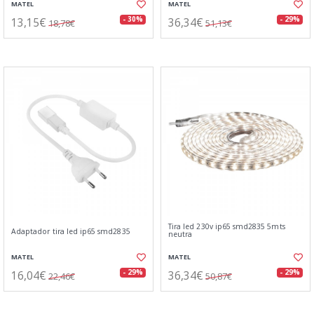
MATEL
MATEL
13,15€
36,34€
- 30%
- 29%
18,78€
51,13€
Tira led 230v ip65 smd2835 5mts
Adaptador tira led ip65 smd2835
neutra
MATEL
MATEL
16,04€
36,34€
- 29%
- 29%
22,46€
50,87€