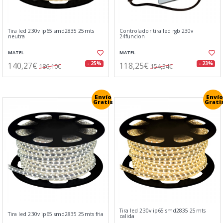
Tira led 230v ip65 smd2835 25mts
Controlador tira led rgb 230v
neutra
24funcion
MATEL
MATEL
140,27€
118,25€
- 25%
- 23%
186,10€
154,34€
Envío
Envío
Gratis
Grati
Tira led 230v ip65 smd2835 25mts
Tira led 230v ip65 smd2835 25mts fria
calida