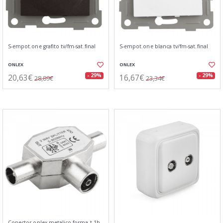
S-empot.one grafito tv/fm-sat.final
S-empot.one blanca tv/fm-sat.final
ONLEX
ONLEX
20,63€
16,67€
- 29%
- 29%
28,89€
23,34€
Conector onlex metalico forma t 1h-