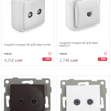
S-superf.compact 65 ip20 base
S-superf.compact 65 ip20 base tv+fm
telef.rj11
ONLEX
ONLEX
4,25€
2,74€
- 29%
- 29%
5,98€
3,84€