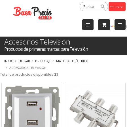
Powered
by
Tra
Accesorios Televisión
Productos de primeras marcas para Televisión
INICIO
HOGAR
BRICOLAJE
MATERIAL ELÉCTRICO
ACCESORIOS TELEVISIÓN
Total de productos disponibles
21