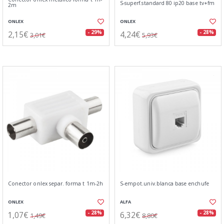
S-superf.standard 80 ip20 base tv+fm
2m
ONLEX
ONLEX
2,15€
4,24€
- 29%
- 28%
3,01€
5,93€
Conector onlex separ. forma t 1m-2h
S-empot.univ.blanca base enchufe
ONLEX
ALFA
1,07€
6,32€
- 28%
- 28%
1,49€
8,80€