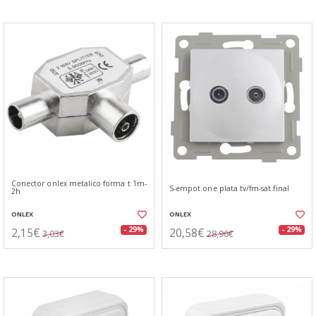
Conector onlex metalico forma t 1m-
S-empot.one plata tv/fm-sat.final
2h
ONLEX
ONLEX
2,15€
20,58€
- 29%
- 29%
3,03€
28,96€