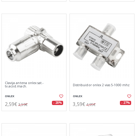
Clavija antena onlex sat.-
Distribuidor onlex 2 vias 5-1000 mhz
tv.acod.mach.
ONLEX
ONLEX
2,59€
3,59€
- 28%
- 27%
3,59€
4,95€