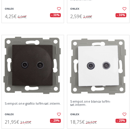
ONLEX
ONLEX
4,25€
2,59€
- 30%
- 30%
6,04€
3,68€
S-empot.one blanca tv/fm-
S-empot.one grafito tv/fm-sat.interm.
sat.interm.
ONLEX
ONLEX
21,95€
18,75€
- 29%
- 29%
31,05€
26,52€