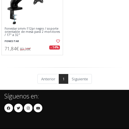
Fonestar smm-112pr negro / soporte
orientable de mesa para 2 monitores
/ 17" a 32"
FONESTAR
71,84€
- 14%
83,38€
Anterior
1
Siguiente
Síguenos en: