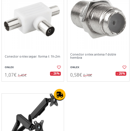
Conector onlex antena f doble
Conector onlex separ. forma t 1h-2m
hembra
ONLEX
ONLEX
1,07€
0,58€
- 26%
- 26%
1,45€
0,78€