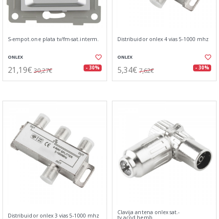
S-empot.one plata tv/fm-sat.interm.
Distribuidor onlex 4 vias 5-1000 mhz
ONLEX
ONLEX
21,19€
5,34€
- 30%
- 30%
30,27€
7,62€
Clavija antena onlex sat.-
Distribuidor onlex 3 vias 5-1000 mhz
tv.acod.hemb.