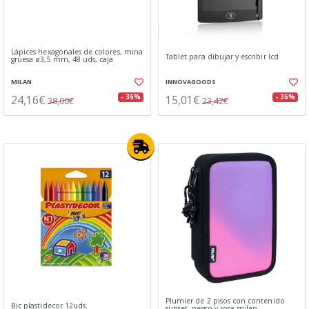
Lápices hexagonales de colores, mina
Tablet para dibujar y escribir lcd
gruesa ø3,5 mm, 48 uds, caja
MILAN
INNOVAGOODS
24,16€
15,01€
- 36%
- 36%
38,00€
23,42€
Plumier de 2 pisos con contenido
Bic plastidecor 12uds.
sunset, negro y rosa milan