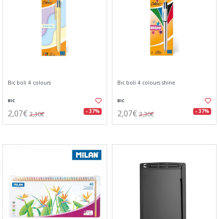
Bic boli 4 colours
Bic boli 4 colours shine
BIC
BIC
2,07€
2,07€
- 37%
- 37%
3,30€
3,30€