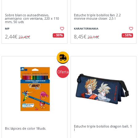
Sobre blanco autoadhesivo,
Estuche triple bolsillos fan 2.2
americano con ventana, 220 x 110
minnie mouse closer. 2,5 l
mm, 50 uds
MP
KARAKTERMANIA
2,44€
8,45€
- 90%
- 58%
23,42€
20,14€
Oferta
Estuche triple bolsillos dragon ball, 1
Bic lápices de color 18uds.
l