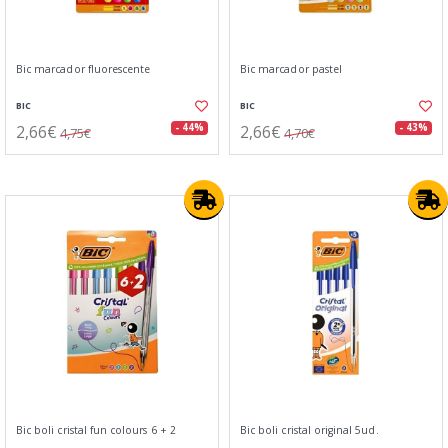
Bic marcador fluorescente
Bic marcador pastel
BIC
BIC
2,66€
2,66€
- 44%
- 43%
4,75€
4,70€
Bic boli cristal fun colours 6 + 2
Bic boli cristal original 5ud.