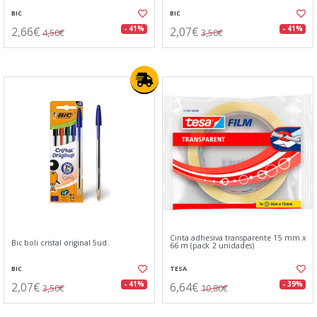
BIC
BIC
2,66€
2,07€
- 41%
- 41%
4,50€
3,50€
Cinta adhesiva transparente 15 mm x
Bic boli cristal original 5ud.
66 m (pack 2 unidades)
BIC
TESA
2,07€
6,64€
- 41%
- 39%
3,50€
10,80€