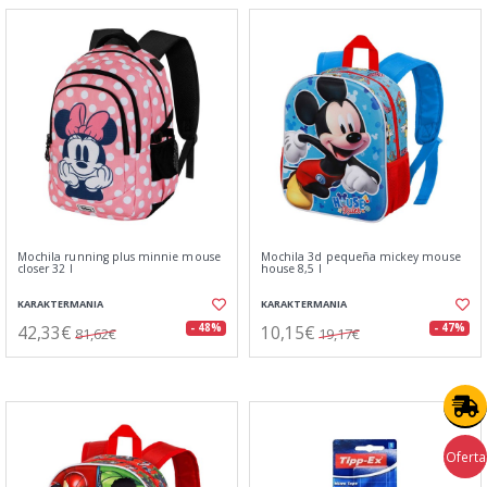
Mochila running plus minnie mouse
Mochila 3d pequeña mickey mouse
closer 32 l
house 8,5 l
KARAKTERMANIA
KARAKTERMANIA
42,33€
10,15€
- 48%
- 47%
81,62€
19,17€
Oferta