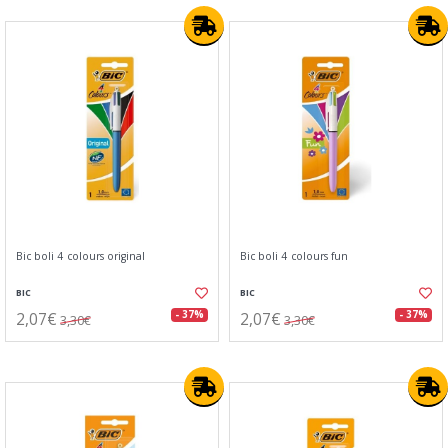
Bic boli 4 colours original
Bic boli 4 colours fun
BIC
BIC
2,07€
2,07€
- 37%
- 37%
3,30€
3,30€