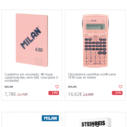
Cuaderno a4, encolado, 48 hojas
Calculadora científica m240 serie
cuadriculadas, serie 430, rosa (pack 3
1918 rosa en blister
unidades)
MILAN
MILAN
7,78€
16,62€
- 34%
- 33%
11,72€
24,88€