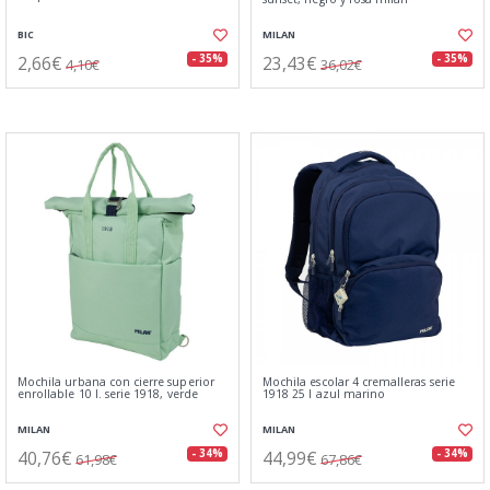
BIC
MILAN
2,66€
23,43€
- 35%
- 35%
4,10€
36,02€
Mochila urbana con cierre superior
Mochila escolar 4 cremalleras serie
enrollable 10 l. serie 1918, verde
1918 25 l azul marino
MILAN
MILAN
40,76€
44,99€
- 34%
- 34%
61,98€
67,86€