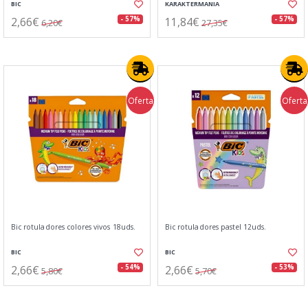
BIC
KARAKTERMANIA
2,66€
11,84€
- 57%
- 57%
6,20€
27,35€
Oferta
Oferta
Bic rotuladores colores vivos 18uds.
Bic rotuladores pastel 12uds.
BIC
BIC
2,66€
2,66€
- 54%
- 53%
5,80€
5,70€