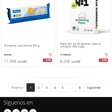
Papel din a4, 80 gramos, blanco
Porcelana rusa blanca 500 g
reciclado 500 hojas
MILAN
STENBEIS
11,99€
8,20€
- 32%
- 32%
17,64€
12,06€
Anterior
1
2
3
4
5
…
9
Siguiente
Síguenos en: