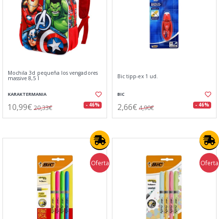
Mochila 3d pequeña los vengadores
Bic tipp-ex 1 ud.
massive 8,5 l
KARAKTERMANIA
BIC
10,99€
2,66€
- 46%
- 46%
20,33€
4,90€
Oferta
Oferta