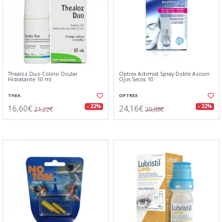
Thealoz Duo Colirio Ocular
Optrex Actimist Spray Doble Accion
Hidratante 10 ml
Ojos Secos 10
THEA
OPTREX
16,60€
24,16€
- 22%
- 22%
21,22€
30,88€