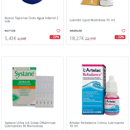
Noton Tapones Oido Agua Infantil 2
Lubristil Lipid Multidosis 10 ml
Uds
NOTON
ANGELINI
5,43€
18,27€
- 22%
- 22%
6,94€
23,35€
Systane Ultra Ud Gotas Oftalmicas
Artelac Rebalance Colirio Lubricante
Lubricantes 30 Monodosis
10 ml