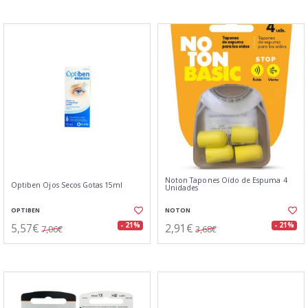
Noton Tapones Oído de Espuma 4
Optiben Ojos Secos Gotas 15ml
Unidades
OPTIBEN
NOTON
5,57€
2,91€
- 21%
- 21%
7,06€
3,68€