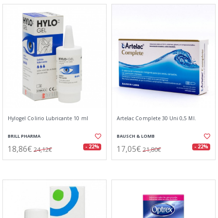
Hylogel Colirio Lubricante 10 ml
Artelac Complete 30 Uni 0,5 Ml.
BRILL PHARMA
BAUSCH & LOMB
18,86€
17,05€
- 22%
- 22%
24,12€
21,80€