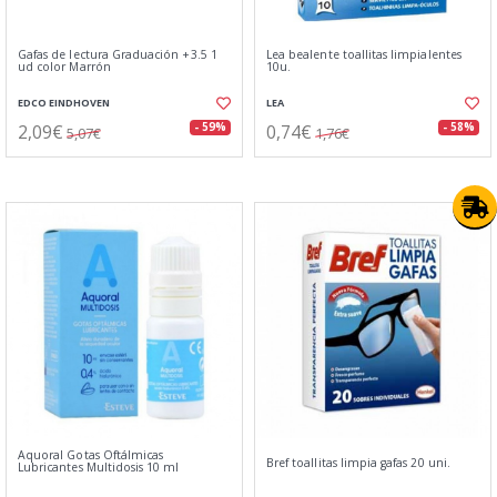
Gafas de lectura Graduación +3.5 1
Lea bealente toallitas limpialentes
ud color Marrón
10u.
EDCO EINDHOVEN
LEA
2,09€
0,74€
- 59%
- 58%
5,07€
1,76€
Aquoral Gotas Oftálmicas
Bref toallitas limpia gafas 20 uni.
Lubricantes Multidosis 10 ml