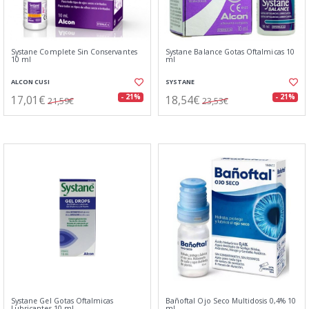
Systane Complete Sin Conservantes
Systane Balance Gotas Oftalmicas 10
10 ml
ml
ALCON CUSI
SYSTANE
17,01€
18,54€
- 21%
- 21%
21,59€
23,53€
Systane Gel Gotas Oftalmicas
Bañoftal Ojo Seco Multidosis 0,4% 10
Lubricantes 10 ml
ml