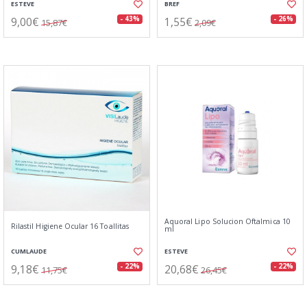
ESTEVE
BREF
9,00€
1,55€
- 43%
- 26%
15,87€
2,09€
Aquoral Lipo Solucion Oftalmica 10
Rilastil Higiene Ocular 16 Toallitas
ml
CUMLAUDE
ESTEVE
9,18€
20,68€
- 22%
- 22%
11,75€
26,45€