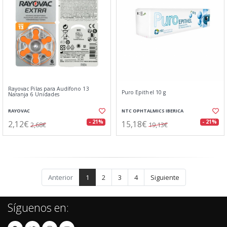
Rayovac Pilas para Audífono 13
Puro Epithel 10 g
Naranja 6 Unidades
RAYOVAC
NTC OPHTALMICS IBERICA
2,12€
15,18€
- 21%
- 21%
2,68€
19,13€
Anterior
1
2
3
4
Siguiente
Síguenos en: