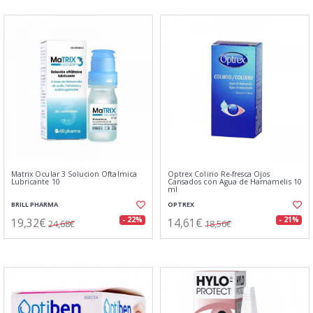
Matrix Ocular 3 Solucion Oftalmica
Optrex Colirio Re-fresca Ojos
Lubricante 10
Cansados con Agua de Hamamelis 10
ml
BRILL PHARMA
OPTREX
19,32€
14,61€
- 22%
- 21%
24,68€
18,56€