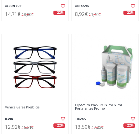
ALCON CUSI
ARTSANA
14,71€
8,92€
- 22%
- 22%
18,80€
11,40€
Ojoscalm Pack 2x360ml 60ml
Venice Gafas Presbicia
Portalentes Promo
ISDIN
TIEDRA
12,92€
13,50€
- 22%
- 22%
16,51€
17,25€