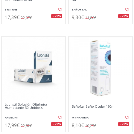
SYSTANE
BAÑOFTAL
17,39€
9,30€
- 21%
- 21%
22,07€
11,80€
Lubristil Solución Oftálmica
Bañoftal Baño Ocular 190ml
Humectante 30 Unidosis
ANGELINI
M4 PHARMA
17,99€
8,10€
- 21%
- 21%
22,82€
10,27€