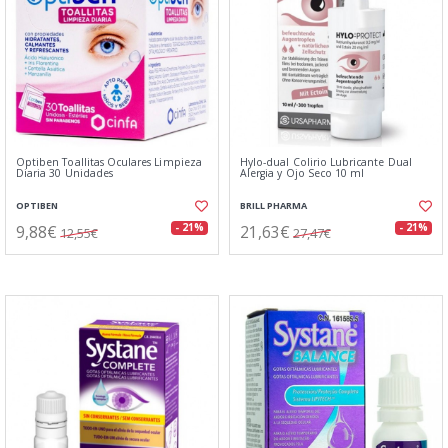
Optiben Toallitas Oculares Limpieza
Hylo-dual Colirio Lubricante Dual
Diaria 30 Unidades
Alergia y Ojo Seco 10 ml
OPTIBEN
BRILL PHARMA
9,88€
21,63€
- 21%
- 21%
12,55€
27,47€