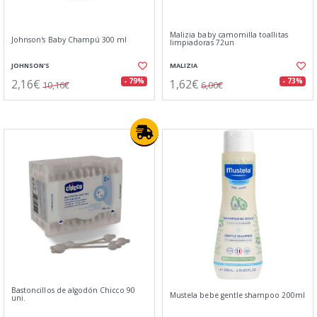
Malizia baby camomilla toallitas
Johnson's Baby Champú 300 ml
limpiadoras 72un
JOHNSON'S
MALIZIA
2,16€
1,62€
- 79%
- 73%
10,16€
6,00€
Bastoncillos de algodón Chicco 90
Mustela bebe gentle shampoo 200ml
uni.