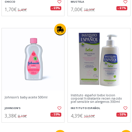
CHICCO
MUSTELA
1,70€
7,00€
- 69%
- 61%
5,40€
18,00€
Instituto español bebe locion
Johnson's baby aceite 500ml
corporal hidratante recien nacido
piel sensible sin alergenos 300ml
JOHNSON'S
INSTITUTO ESPAÑOL
3,38€
4,39€
- 59%
- 58%
8,19€
10,53€