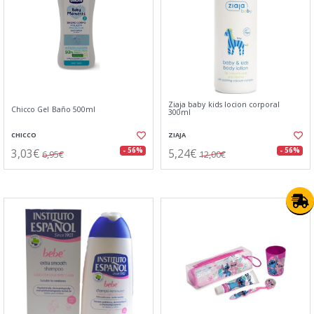
Ziaja baby kids locion corporal
Chicco Gel Baño 500ml
300ml
CHICCO
ZIAJA
3,03€
5,24€
- 56%
- 56%
6,95€
12,00€