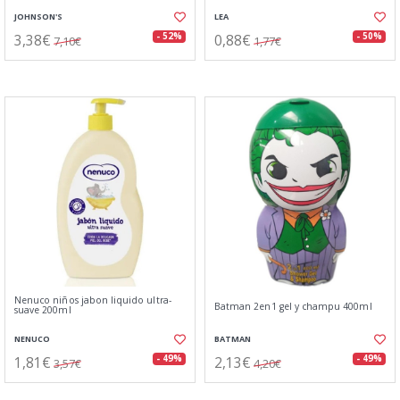
JOHNSON'S
LEA
3,38€
0,88€
- 52%
- 50%
7,10€
1,77€
Nenuco niños jabon liquido ultra-
Batman 2en1 gel y champu 400ml
suave 200ml
NENUCO
BATMAN
1,81€
2,13€
- 49%
- 49%
3,57€
4,20€