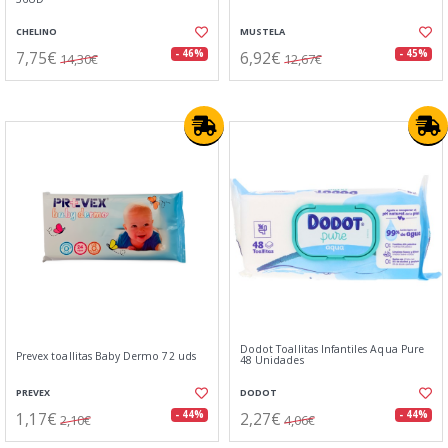
CHELINO
MUSTELA
7,75€
6,92€
- 46%
- 45%
14,30€
12,67€
Dodot Toallitas Infantiles Aqua Pure
Prevex toallitas Baby Dermo 72 uds
48 Unidades
PREVEX
DODOT
1,17€
2,27€
- 44%
- 44%
2,10€
4,06€