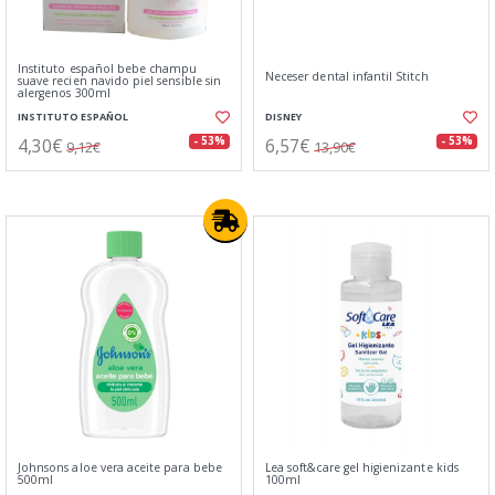
Instituto español bebe champu
Neceser dental infantil Stitch
suave recien navido piel sensible sin
alergenos 300ml
INSTITUTO ESPAÑOL
DISNEY
4,30€
6,57€
- 53%
- 53%
9,12€
13,90€
Johnsons aloe vera aceite para bebe
Lea soft&care gel higienizante kids
500ml
100ml