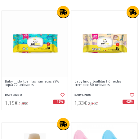
Baby lindo toallitas húmedas 99%
Baby lindo toallitas húmedas
aqua 72 unidades
cremosas 80 unidades
BABY LINDO
BABY LINDO
1,15€
1,33€
- 42%
- 42%
1,99€
2,30€