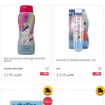
Eau my unicorn niños gel de baño
Lea kids kit dental educativo 1un
500ml
EAU MY UNICORN
LEA
2,13€
3,35€
- 49%
- 49%
4,20€
6,60€
Oferta