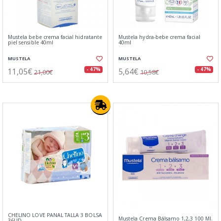
Mustela bebe crema facial hidratante
Mustela hydra-bebe crema facial
piel sensible 40ml
40ml
MUSTELA
MUSTELA
11,05€
5,64€
- 47%
- 47%
21,00€
10,58€
CHELINO LOVE PAÑAL TALLA 3 BOLSA
Mustela Crema Bálsamo 1,2,3 100 Ml.
36UD