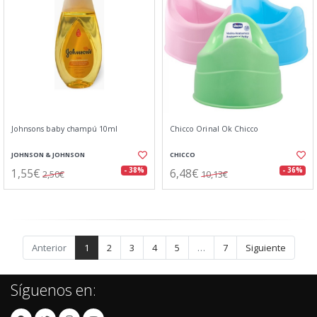
Johnsons baby champú 10ml
Chicco Orinal Ok Chicco
JOHNSON & JOHNSON
CHICCO
1,55€
6,48€
- 38%
- 36%
2,50€
10,13€
Anterior
1
2
3
4
5
…
7
Siguiente
Síguenos en: