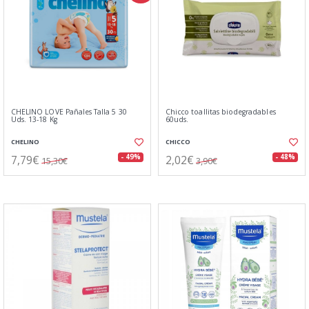
CHELINO LOVE Pañales Talla 5 30
Chicco toallitas biodegradables
Uds. 13-18 Kg
60uds.
CHELINO
CHICCO
7,79€
2,02€
- 49%
- 48%
15,30€
3,90€