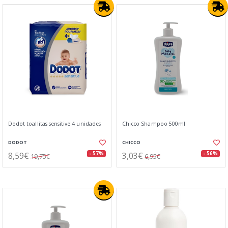
Dodot toallitas sensitive 4 unidades
Chicco Shampoo 500ml
DODOT
CHICCO
8,59€
3,03€
- 57%
- 56%
19,75€
6,95€