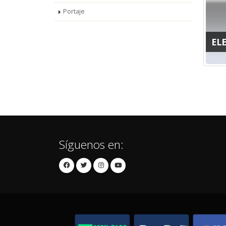
Portaje
EL
Síguenos en: