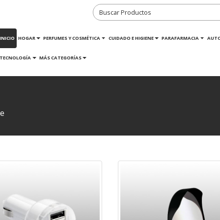
INICIO
HOGAR
PERFUMES Y COSMÉTICA
CUIDADO E HIGIENE
PARAFARMACIA
AUT
TECNOLOGÍA
MÁS CATEGORÍAS
je