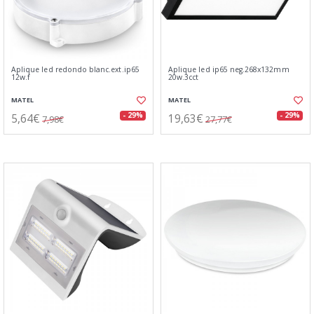
Aplique led redondo blanc.ext.ip65
Aplique led ip65 neg.268x132mm
12w.f
20w.3cct
MATEL
MATEL
5,64€
19,63€
- 29%
- 29%
7,98€
27,77€