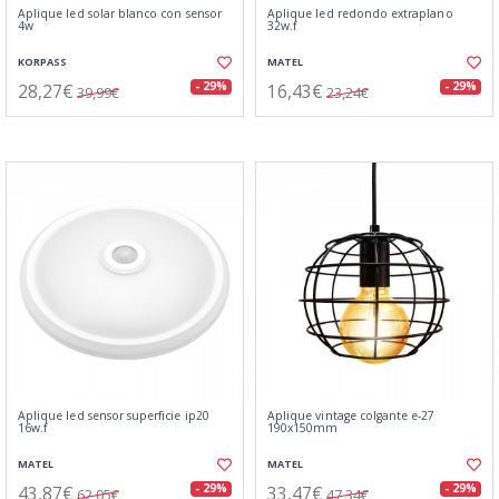
Aplique led solar blanco con sensor
Aplique led redondo extraplano
4w
32w.f
KORPASS
MATEL
28,27€
16,43€
- 29%
- 29%
39,99€
23,24€
Aplique led sensor superficie ip20
Aplique vintage colgante e-27
16w.f
190x150mm
MATEL
MATEL
43,87€
33,47€
- 29%
- 29%
62,05€
47,34€