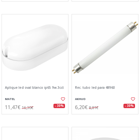
Aplique led oval blanco ip65 9w.3cct
Rec. tubo led para 48960
MATEL
AKHUO
11,47€
6,20€
- 30%
- 30%
16,30€
8,81€