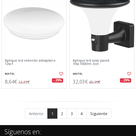
Aplique led redondo extraplano
Aplique led solar pared
12w.f
10w.1000lm.3cct
MATEL
MATEL
8,64€
32,03€
- 29%
- 29%
12,22€
45,30€
Anterior
1
2
3
4
Siguiente
Síguenos en: