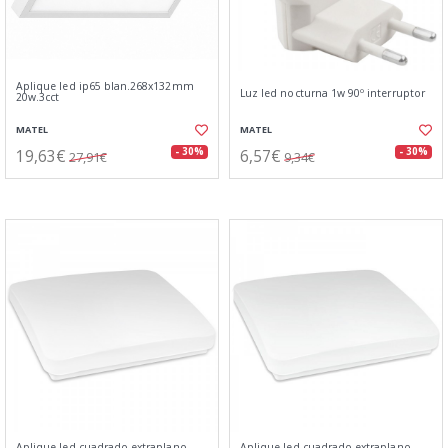
Aplique led ip65 blan.268x132mm
Luz led nocturna 1w 90º interruptor
20w.3cct
MATEL
MATEL
19,63€
6,57€
- 30%
- 30%
27,91€
9,34€
Aplique led cuadrado extraplano
Aplique led cuadrado extraplano