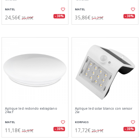
MATEL
MATEL
24,56€
35,86€
- 30%
- 30%
35,09€
51,23€
Aplique led redondo extraplano
Aplique led solar blanco con sensor
24w.f
2w
MATEL
KORPASS
11,18€
17,72€
- 30%
- 30%
15,97€
25,31€