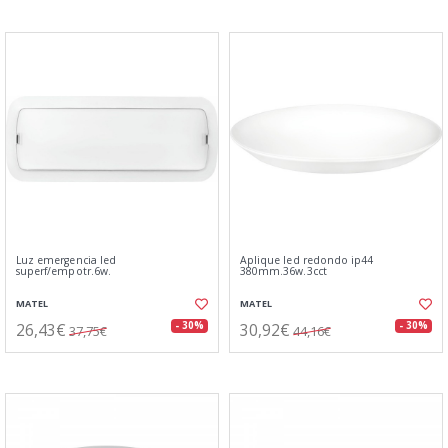
Luz emergencia led
Aplique led redondo ip44
superf/empotr.6w.
380mm.36w.3cct
MATEL
MATEL
26,43€
30,92€
- 30%
- 30%
37,75€
44,16€