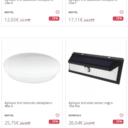
24w.n
32w.f
MATEL
MATEL
12,03€
17,11€
- 30%
- 30%
17,10€
24,32€
Aplique led redondo extraplano
Aplique led solar sensor negro
48w.n
10w.fria
MATEL
KORPASS
25,75€
26,04€
- 30%
- 30%
36,60€
37,01€