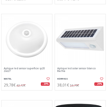
Aplique led sensor superficie ip20
Aplique led solar sensor blanco
2xe27
8w.fria
MATEL
KORPASS
29,78€
38,01€
- 29%
- 29%
42,12€
53,76€