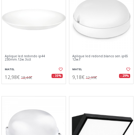
Aplique led redondo ip44
Aplique led redond.blanco sen.ip65
230mm.12w.3cct
12w.f
MATEL
MATEL
12,98€
9,18€
- 30%
- 29%
18,44€
12,99€