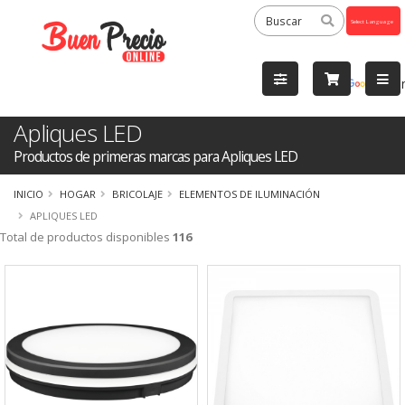
Powered
by
Tra
Apliques LED
Productos de primeras marcas para Apliques LED
INICIO
HOGAR
BRICOLAJE
ELEMENTOS DE ILUMINACIÓN
APLIQUES LED
Total de productos disponibles
116