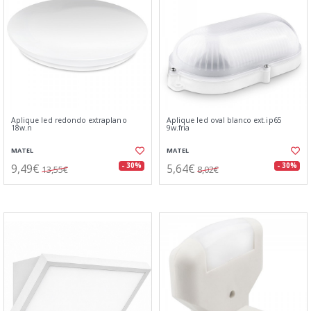
Aplique led redondo extraplano
Aplique led oval blanco ext.ip65
18w.n
9w.fria
MATEL
MATEL
9,49€
5,64€
- 30%
- 30%
13,55€
8,02€