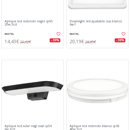
Aplique led redondo negro ip65
Downlight led ajustable cua.blanco
20w.3cct
6w.f
MATEL
MATEL
14,43€
20,19€
- 30%
- 30%
20,62€
28,85€
Aplique led solar negr.oval ip54
Aplique led redondo blanco ip65
6w.3cct
40w.3cct