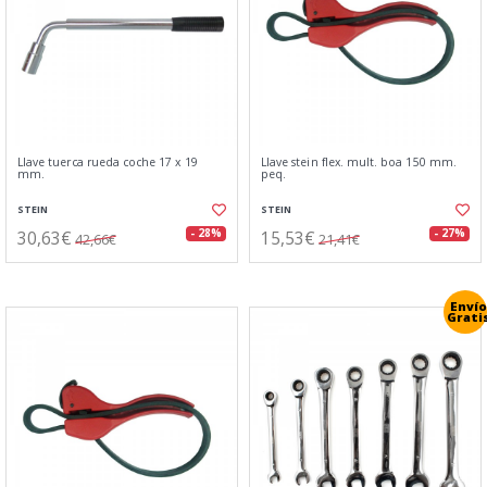
Llave tuerca rueda coche 17 x 19
Llave stein flex. mult. boa 150 mm.
mm.
peq.
STEIN
STEIN
30,63€
15,53€
- 28%
- 27%
42,66€
21,41€
Envío
Grati