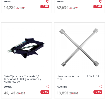
SUMEX
SUMEX
14,28€
52,63€
- 35%
- 30%
22,08€
75,45€
Gato Tijera para Coche de 1,5
Llave rueda forma cruz 17-19-21-22
Toneladas 1.500kg Reforzado y
mm.
Homologado
SUMEX
KARCHER
46,14€
19,85€
- 30%
- 30%
66,13€
28,36€