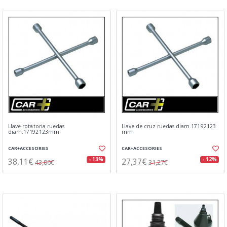
Llave rotatoria ruedas
Llave de cruz ruedas diam.17192123
diam.17192123mm
mm
CAR+ACCESORIES
CAR+ACCESORIES
38,11€
27,37€
- 13%
- 12%
43,86€
31,27€