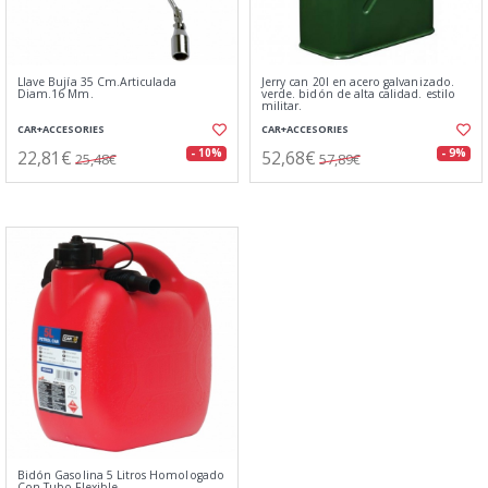
Llave Bujía 35 Cm.Articulada
Jerry can 20l en acero galvanizado.
Diam.16 Mm.
verde. bidón de alta calidad. estilo
militar.
CAR+ACCESORIES
CAR+ACCESORIES
22,81€
52,68€
- 10%
- 9%
25,48€
57,89€
Bidón Gasolina 5 Litros Homologado
Con Tubo Flexible