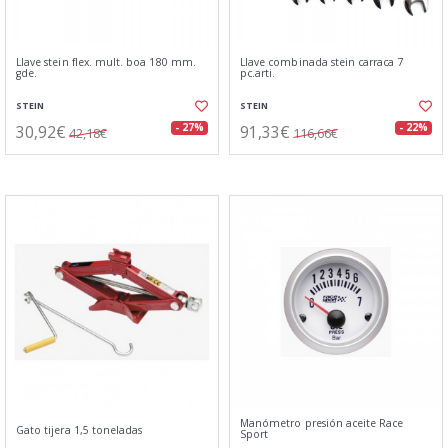
Llave stein flex. mult. boa 180 mm.
Llave combinada stein carraca 7
gde.
pc.arti.
STEIN
STEIN
30,92€
91,33€
- 27%
- 22%
42,18€
116,66€
Manómetro presión aceite Race
Gato tijera 1,5 toneladas
Sport