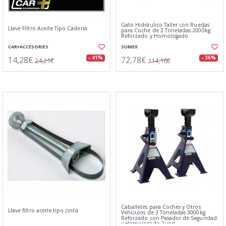
Gato Hidráulico Taller con Ruedas
Llave Filtro Aceite Tipo Cadena
para Coche de 2 Toneladas 2000kg
Reforzado y Homologado
CAR+ACCESORIES
SUMEX
14,28€
72,78€
- 41%
- 36%
24,21€
114,16€
Caballetes para Coches y Otros
Llave filtro aceite tipo cinta
Vehículos de 3 Toneladas 3000kg
Reforzado con Pasador de Seguridad
y Homologado 2und