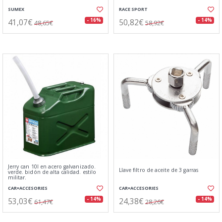
SUMEX
RACE SPORT
41,07€
50,82€
- 16%
- 14%
48,65€
58,92€
Jerry can 10l en acero galvanizado.
Llave filtro de aceite de 3 garras
verde. bidón de alta calidad. estilo
militar.
CAR+ACCESORIES
CAR+ACCESORIES
53,03€
24,38€
- 14%
- 14%
61,47€
28,26€