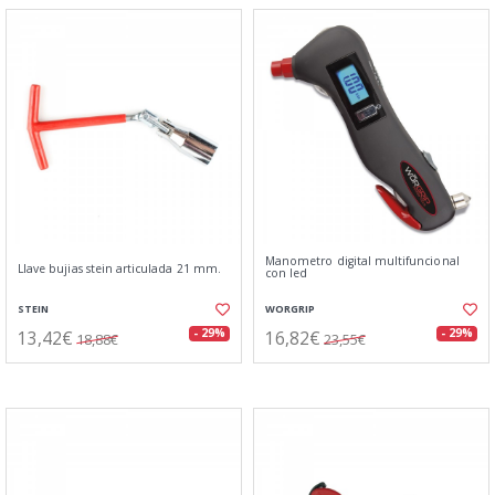
Manometro digital multifuncional
Llave bujias stein articulada 21 mm.
con led
STEIN
WORGRIP
13,42€
16,82€
- 29%
- 29%
18,88€
23,55€