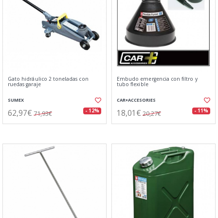
Gato hidráulico 2 toneladas con
Embudo emergencia con filtro y
ruedas garaje
tubo flexible
SUMEX
CAR+ACCESORIES
62,97€
18,01€
- 12%
- 11%
71,93€
20,27€