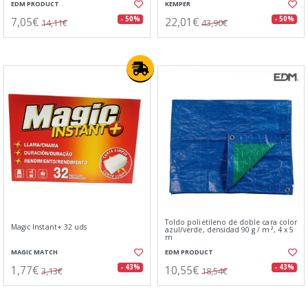
EDM PRODUCT
KEMPER
7,05€
22,01€
- 50%
- 50%
14,11€
43,90€
Toldo polietileno de doble cara color
Magic Instant+ 32 uds
azul/verde, densidad 90 g / m², 4 x 5
m
MAGIC MATCH
EDM PRODUCT
1,77€
10,55€
- 43%
- 43%
3,13€
18,54€