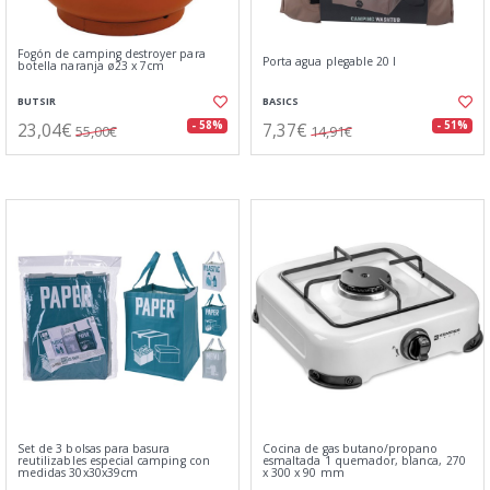
Fogón de camping destroyer para
Porta agua plegable 20 l
botella naranja ø23 x 7cm
BUTSIR
BASICS
23,04€
7,37€
- 58%
- 51%
55,00€
14,91€
Set de 3 bolsas para basura
Cocina de gas butano/propano
reutilizables especial camping con
esmaltada 1 quemador, blanca, 270
medidas 30x30x39cm
x 300 x 90 mm