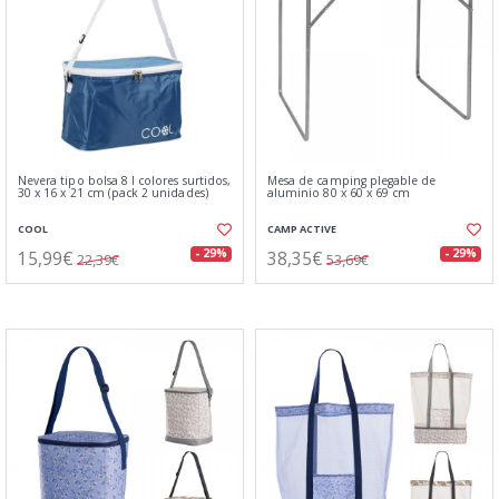
Nevera tipo bolsa 8 l colores surtidos,
Mesa de camping plegable de
30 x 16 x 21 cm (pack 2 unidades)
aluminio 80 x 60 x 69 cm
COOL
CAMP ACTIVE
15,99€
38,35€
- 29%
- 29%
22,39€
53,69€