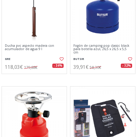
Ducha pvc aspecto madera con
Fogón de camping pop classic black
acumulador de agua 9 l
para botella azul, 26,5 x 26,5 x 5,5
cm
GRE
BUTSIR
118,03€
39,91€
- 34%
- 32%
179,88€
58,30€