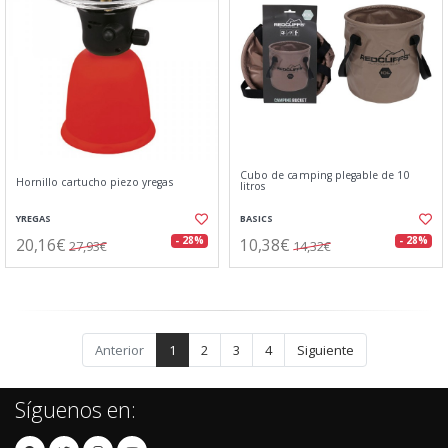
Cubo de camping plegable de 10
Hornillo cartucho piezo yregas
litros
YREGAS
BASICS
20,16€
10,38€
- 28%
- 28%
27,93€
14,32€
Anterior
1
2
3
4
Siguiente
Síguenos en: