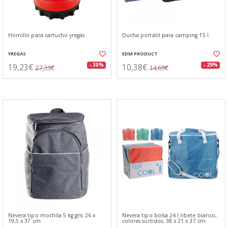
Hornillo para cartucho yregas
Ducha portátil para camping 15 l
YREGAS
EDM PRODUCT
19,23€
10,38€
- 30%
- 29%
27,33€
14,69€
Nevera tipo mochila 5 kg gris 26 x
Nevera tipo bolsa 24 l ribete blanco,
19,5 x 37 cm
colores surtidos, 38 x 21 x 37 cm