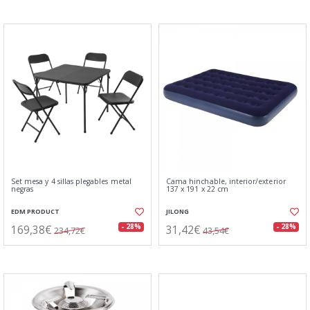
Set mesa y 4 sillas plegables metal
Cama hinchable, interior/exterior
negras
137 x 191 x 22 cm
EDM PRODUCT
JILONG
169,38€
31,42€
- 28%
- 28%
234,72€
43,54€