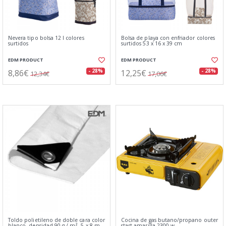
Nevera tipo bolsa 12 l colores
Bolsa de playa con enfriador colores
surtidos
surtidos 53 x 16 x 39 cm
EDM PRODUCT
EDM PRODUCT
8,86€
12,25€
- 28%
- 28%
12,34€
17,06€
Toldo polietileno de doble cara color
Cocina de gas butano/propano outer
blanco, densidad 90 g / m², 5 x 8 m
start amarilla 2300 w