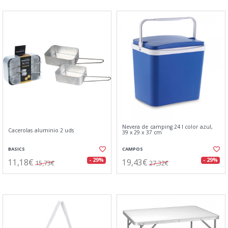
Nevera de camping 24 l color azul,
Cacerolas aluminio 2 uds
39 x 29 x 37 cm
BASICS
CAMPOS
11,18€
19,43€
- 29%
- 29%
15,73€
27,32€