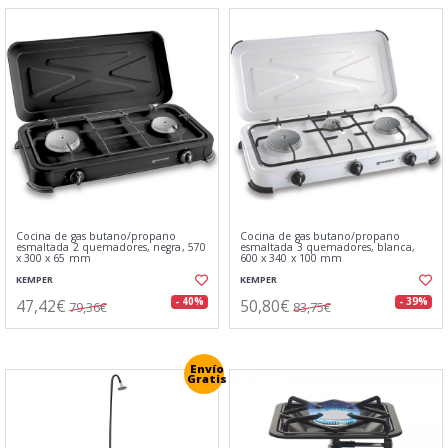
Cocina de gas butano/propano
Cocina de gas butano/propano
esmaltada 2 quemadores, negra, 570
esmaltada 3 quemadores, blanca,
x 300 x 65 mm
600 x 340 x 100 mm
KEMPER
KEMPER
47,42€
50,80€
- 40%
- 39%
79,36€
83,75€
Envío
Gratis