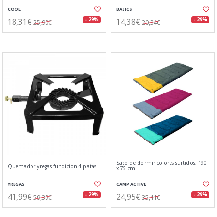
COOL
BASICS
18,31€
14,38€
- 29%
- 29%
25,90€
20,34€
Saco de dormir colores surtidos, 190
Quemador yregas fundicion 4 patas
x 75 cm
YREGAS
CAMP ACTIVE
41,99€
24,95€
- 29%
- 29%
59,39€
35,11€