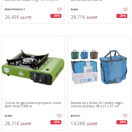
EDM PRODUCT
ELMA
26,43€
28,71€
- 28%
- 28%
36,71€
39,83€
Cocina de gas butano/propano outer
Nevera tipo bolsa 24 l ribete negro,
start verde 2300 w
colores surtidos, 38 x 21 x 37 cm
ELMA
BASICS
28,71€
14,38€
- 28%
- 28%
39,83€
19,93€