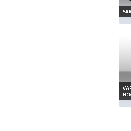
SA
VA
HO