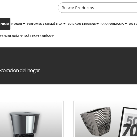
INICIO
HOGAR
PERFUMES Y COSMÉTICA
CUIDADO E HIGIENE
PARAFARMACIA
AUT
TECNOLOGÍA
MÁS CATEGORÍAS
coración del hogar