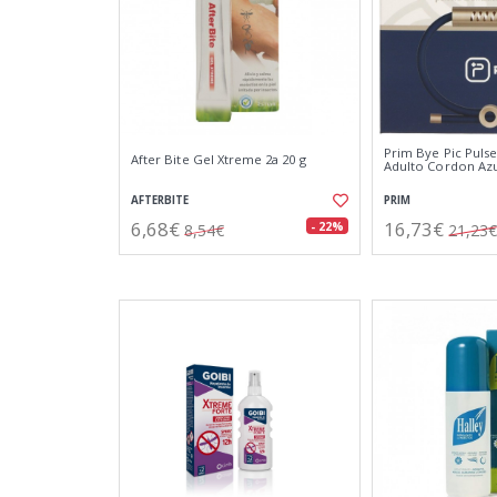
Prim Bye Pic Pulse
After Bite Gel Xtreme 2a 20 g
Adulto Cordon Azu
AFTERBITE
PRIM
6,68€
16,73€
- 22%
8,54€
21,23€