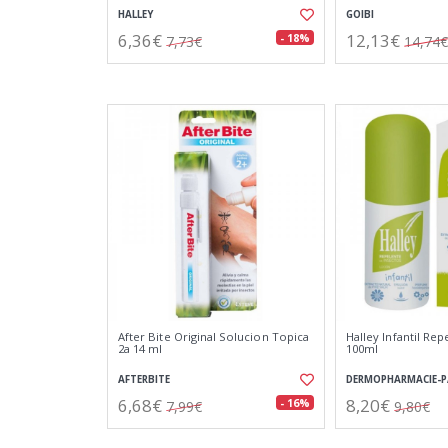
HALLEY
GOIBI
6,36€
12,13€
- 18%
7,73€
14,74€
After Bite Original Solucion Topica
Halley Infantil Rep
2a 14 ml
100ml
AFTERBITE
DERMOPHARMACIE-
6,68€
8,20€
- 16%
7,99€
9,80€