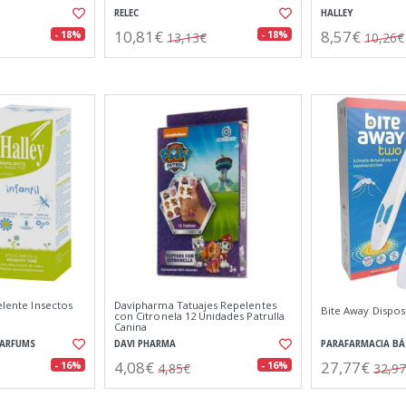
RELEC
HALLEY
10,81€
8,57€
- 18%
- 18%
13,13€
10,26€
elente Insectos
Davipharma Tatuajes Repelentes
Bite Away Dispos
con Citronela 12 Unidades Patrulla
Canina
PARFUMS
DAVI PHARMA
PARAFARMACIA BÁ
4,08€
27,77€
- 16%
- 16%
4,85€
32,9