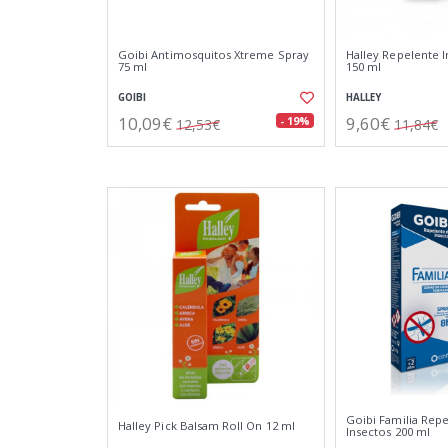
Goibi Antimosquitos Xtreme Spray
Halley Repelente 
75 ml
150 ml
GOIBI
HALLEY
10,09€
9,60€
- 19%
12,53€
11,84€
Goibi Familia Rep
Halley Pick Balsam Roll On 12 ml
Insectos 200 ml