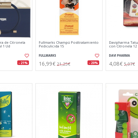
ra de Citronela
Fullmarks Champú Posttratamiento
Davipharma Tatu
l 1 Ud
Pediculicida 15
con Citronela 12
FULLMARKS
DAVI PHARMA
16,99€
4,08€
- 21%
- 20%
21,25€
5,07€