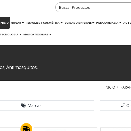
INICIO
HOGAR
PERFUMES Y COSMÉTICA
CUIDADO E HIGIENE
PARAFARMACIA
AUT
TECNOLOGÍA
MÁS CATEGORÍAS
os, Antimosquitos.
INICIO
PARA
Marcas
Or