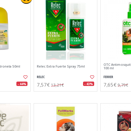
OTC Antimosquito
itronela 50ml
Relec Extra Fuerte Spray 75ml
100 ml
RELEC
FERRER
7,57€
7,65€
- 44%
- 43%
13,21€
9,79€