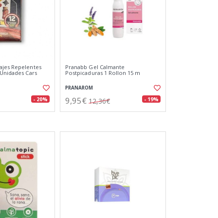
ajes Repelentes
Pranabb Gel Calmante
 Unidades Cars
Postpicaduras 1 Rollon 15 m
PRANAROM
9,95€
- 20%
- 19%
12,36€