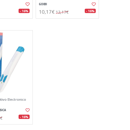
GOIBI
10,17€
- 16%
- 16%
12,17€
itivo Electronico
SICA
- 16%
7€