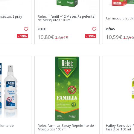
Insectos Spray
Relec Infantil +12 Meses Repelente
Calmatopic Stick 
de Mosquitos 100 ml
RELEC
VIÑAS
10,80€
10,59€
- 19%
- 19%
13,31€
12,9
elente de
Relec Familiar Spray Repelente de
Halley Sensitive
Mosquitos 100 ml
Insectos 100 ml