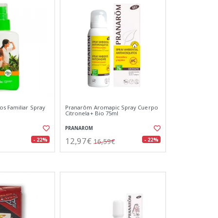
s Familiar Spray
Pranarôm Aromapic Spray Cuerpo
Citronela+ Bio 75ml
PRANAROM
12,97€
- 22%
- 22%
16,59€