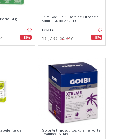
Prim Bye Pic Pulsera de Citronela
Barra 14 g
Adulto Nudo Azul 1 Ud
APIVITA
16,73€
- 18%
- 18%
6€
20,46€
 Repelente de
Goibi Antimosquitos Xtreme Forte
Toallitas 16 Uds