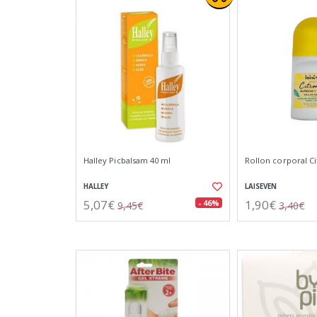
Halley Picbalsam 40 ml
Rollon corporal C
HALLEY
LAISEVEN
5,07€
1,90€
- 46%
9,45€
3,40€