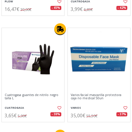
PLOW
CUATROGASA
16,47€
3,99€
- 45%
- 42%
30,00€
6,83€
Cuatrogasa guantes de nitrilo negro
Varios facial mascarilla protectora
talla L
caja no medical 50un
CUATROGASA
VARIOS
3,65€
35,00€
- 38%
- 37%
5,90€
55,50€