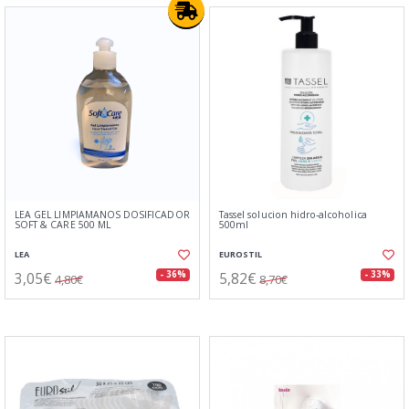
LEA GEL LIMPIAMANOS DOSIFICADOR
Tassel solucion hidro-alcoholica
SOFT & CARE 500 ML
500ml
LEA
EUROSTIL
3,05€
5,82€
- 36%
- 33%
4,80€
8,70€