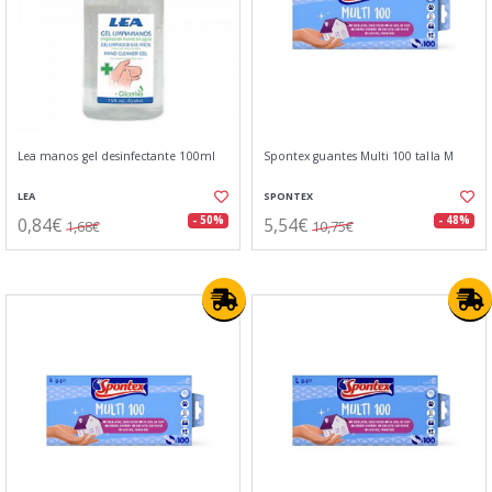
Lea manos gel desinfectante 100ml
Spontex guantes Multi 100 talla M
LEA
SPONTEX
0,84€
5,54€
- 50%
- 48%
1,68€
10,75€