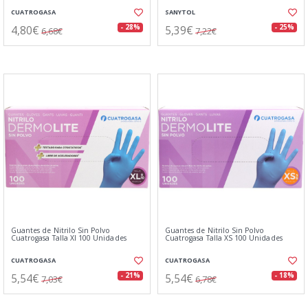
CUATROGASA
SANYTOL
4,80€
5,39€
- 28%
- 25%
6,68€
7,22€
Guantes de Nitrilo Sin Polvo
Guantes de Nitrilo Sin Polvo
Cuatrogasa Talla Xl 100 Unidades
Cuatrogasa Talla XS 100 Unidades
CUATROGASA
CUATROGASA
5,54€
5,54€
- 21%
- 18%
7,03€
6,78€