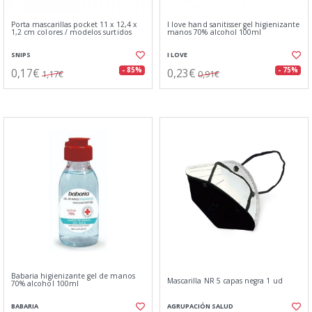
Porta mascarillas pocket 11 x 12,4 x
I love hand sanitisser gel higienizante
1,2 cm colores / modelos surtidos
manos 70% alcohol 100ml
SNIPS
I LOVE
0,17€
0,23€
- 85%
- 75%
1,17€
0,91€
Babaria higienizante gel de manos
Mascarilla NR 5 capas negra 1 ud
70% alcohol 100ml
BABARIA
AGRUPACIÓN SALUD