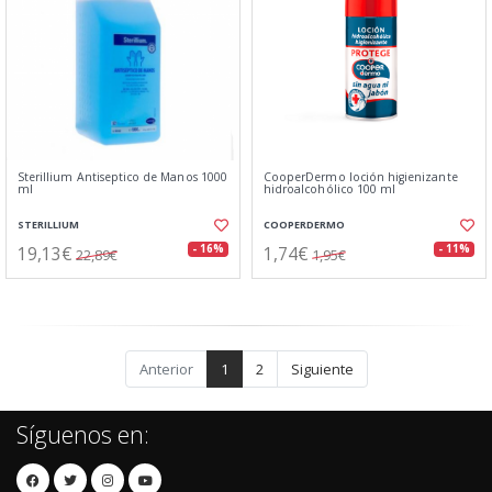
Sterillium Antiseptico de Manos 1000
CooperDermo loción higienizante
ml
hidroalcohólico 100 ml
STERILLIUM
COOPERDERMO
19,13€
1,74€
- 16%
- 11%
22,89€
1,95€
Anterior
1
2
Siguiente
Síguenos en: