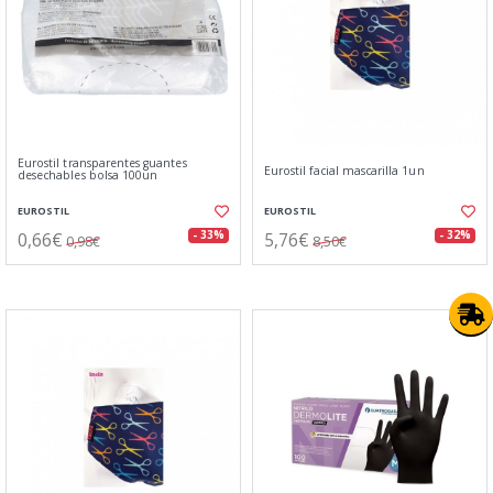
Eurostil transparentes guantes
Eurostil facial mascarilla 1un
desechables bolsa 100un
EUROSTIL
EUROSTIL
0,66€
5,76€
- 33%
- 32%
0,98€
8,50€