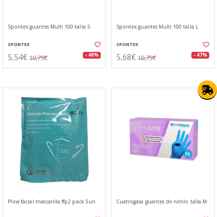
Spontex guantes Multi 100 talla S
Spontex guantes Multi 100 talla L
SPONTEX
SPONTEX
5,54€
5,68€
- 48%
- 47%
10,75€
10,75€
Plow facial mascarilla ffp2 pack 5un
Cuatrogasa guantes de nitrilo talla M