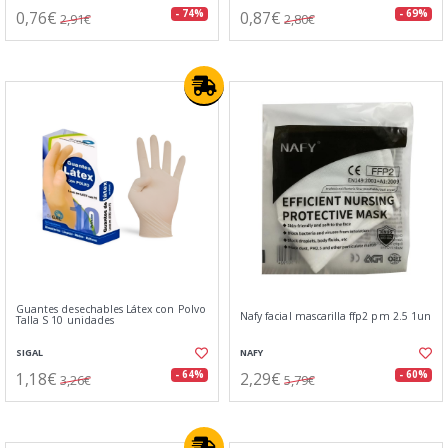
0,76€
0,87€
- 74%
- 69%
2,91€
2,80€
Guantes desechables Látex con Polvo
Nafy facial mascarilla ffp2 pm 2.5 1un
Talla S 10 unidades
SIGAL
NAFY
1,18€
2,29€
- 64%
- 60%
3,26€
5,79€