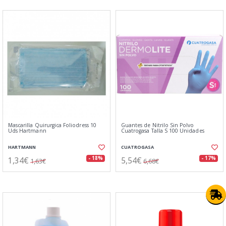
Mascarilla Quirurgica Foliodress 10
Guantes de Nitrilo Sin Polvo
Uds Hartmann
Cuatrogasa Talla S 100 Unidades
HARTMANN
CUATROGASA
1,34€
5,54€
- 18%
- 17%
1,63€
6,68€