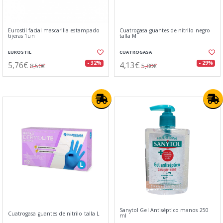
Eurostil facial mascarilla estampado
Cuatrogasa guantes de nitrilo negro
tijeras 1un
talla M
EUROSTIL
CUATROGASA
5,76€
4,13€
- 32%
- 29%
8,50€
5,80€
Sanytol Gel Antiséptico manos 250
Cuatrogasa guantes de nitrilo talla L
ml