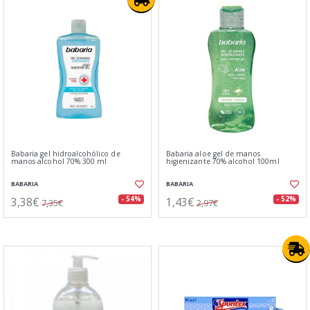
Babaria gel hidroalcohólico de
Babaria aloe gel de manos
manos alcohol 70% 300 ml
higienizante 70% alcohol 100ml
BABARIA
BABARIA
3,38€
1,43€
- 54%
- 52%
7,35€
2,97€