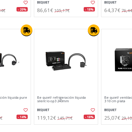
BEQUIET
BEQUIET
86,61€
64,37€
- 20%
- 18%
84€
105,17€
76,4
ación líquida pure
Be quiet! refrigeración líquida
Be quiet! ventila
silent loop3 240mm
3 10 cm plata
BEQUIET
BEQUIET
119,12€
25,07€
- 14%
- 18%
3€
145,71€
29,1