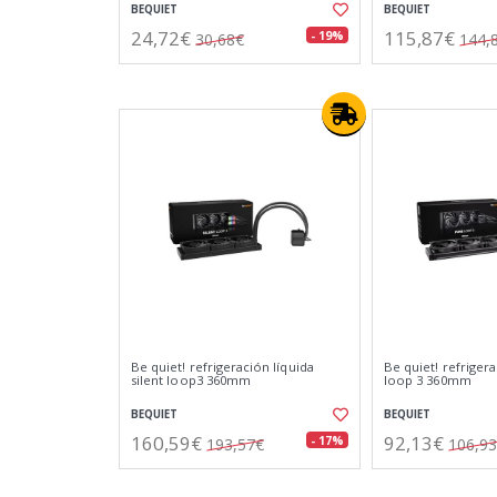
BEQUIET
BEQUIET
24,72€
115,87€
- 19%
30,68€
144,
Be quiet! refrigeración líquida
Be quiet! refriger
silent loop3 360mm
loop 3 360mm
BEQUIET
BEQUIET
160,59€
92,13€
- 17%
193,57€
106,9