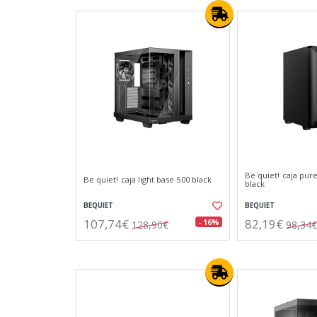
Be quiet! caja pur
Be quiet! caja light base 500 black
black
BEQUIET
BEQUIET
107,74€
82,19€
- 16%
128,90€
98,34€