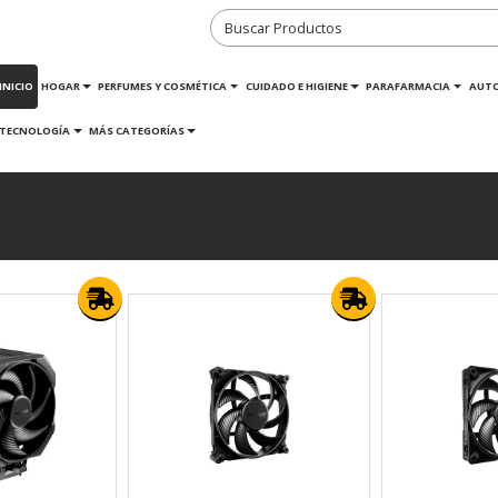
INICIO
HOGAR
PERFUMES Y COSMÉTICA
CUIDADO E HIGIENE
PARAFARMACIA
AUT
TECNOLOGÍA
MÁS CATEGORÍAS