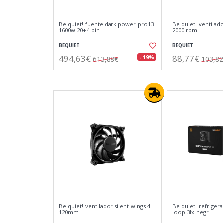
Be quiet! fuente dark power pro13
Be quiet! ventilad
1600w 20+4 pin
2000 rpm
BEQUIET
BEQUIET
494,63€
88,77€
- 19%
613,88€
103,8
Be quiet! ventilador silent wings 4
Be quiet! refriger
120mm
loop 3lx negr