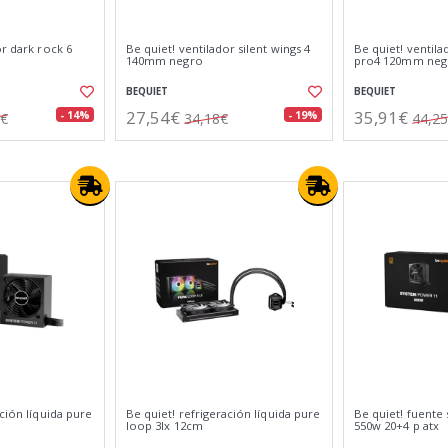
or dark rock 6
Be quiet! ventilador silent wings 4
Be quiet! ventila
140mm negro
pro4 120mm neg
BEQUIET
BEQUIET
27,54€
35,91€
- 14%
- 19%
2€
34,18€
44,2
ación líquida pure
Be quiet! refrigeración líquida pure
Be quiet! fuente
loop 3lx 12cm
550w 20+4 p atx