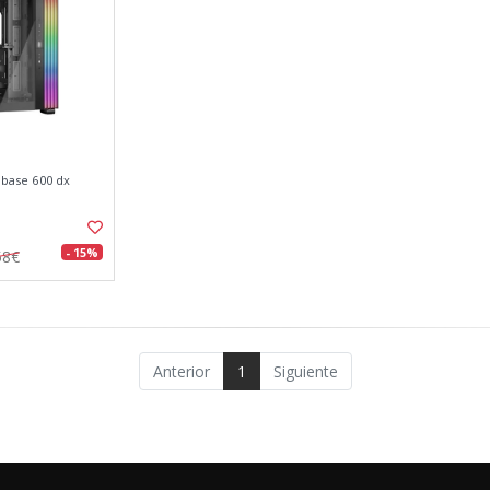
t base 600 dx
- 15%
58€
Anterior
1
Siguiente