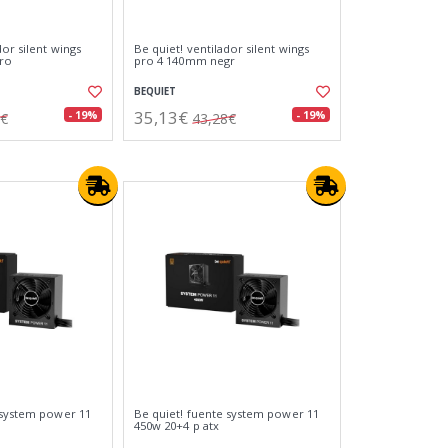
dor silent wings
Be quiet! ventilador silent wings
ro
pro 4 140mm negr
BEQUIET
35,13€
- 19%
- 19%
5€
43,28€
 system power 11
Be quiet! fuente system power 11
450w 20+4 p atx