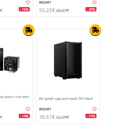
BEQUIET
55,22€
- 16%
- 20%
4€
69,03€
dor pure rock slim
Be quiet! caja pure base 501 black
BEQUIET
76,57€
- 14%
- 17%
0€
92,29€