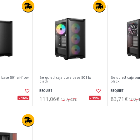
e base 501 airflow
Be quiet! caja pure base 501 lx
Be quiet! caja pu
black
black
BEQUIET
BEQUIET
111,06€
83,71€
- 16%
- 19%
137,83€
102,