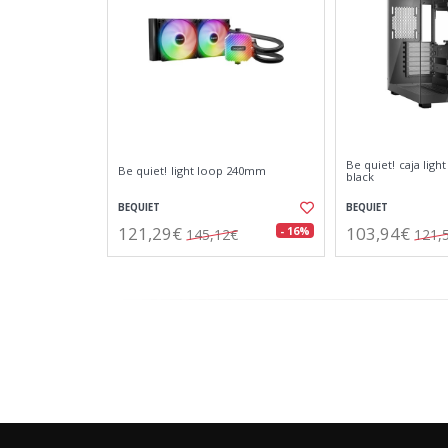
Be quiet! caja ligh
Be quiet! light loop 240mm
black
BEQUIET
BEQUIET
121,29€
103,94€
- 16%
145,12€
121,