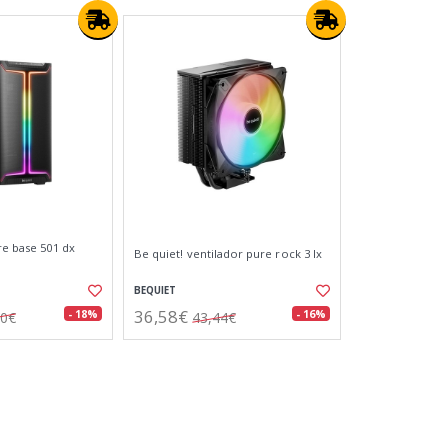
re base 501 dx
Be quiet! ventilador pure rock 3 lx
BEQUIET
36,58€
- 18%
- 16%
40€
43,44€