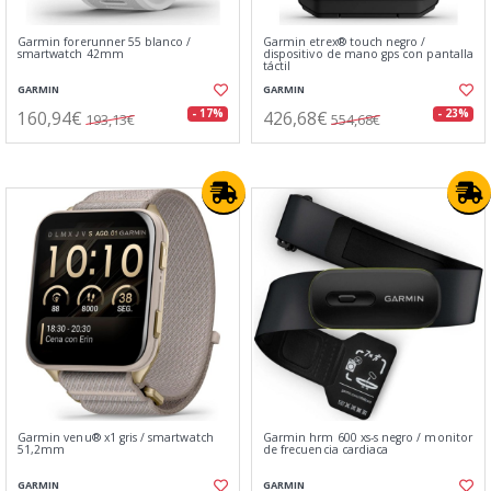
Garmin forerunner 55 blanco /
Garmin etrex® touch negro /
smartwatch 42mm
dispositivo de mano gps con pantalla
táctil
GARMIN
GARMIN
160,94€
426,68€
- 17%
- 23%
193,13€
554,68€
Garmin venu® x1 gris / smartwatch
Garmin hrm 600 xs-s negro / monitor
51,2mm
de frecuencia cardiaca
GARMIN
GARMIN