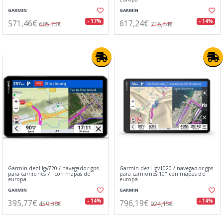
GARMIN
GARMIN
571,46€
617,24€
- 17%
- 14%
685,75€
716,44€
Garmin dezl lgv720 / navegador gps
Garmin dezl lgv1020 / navegador gps
para camiones 7" con mapas de
para camiones 10" con mapas de
europa
europa
GARMIN
GARMIN
395,77€
796,19€
- 14%
- 14%
459,38€
924,15€