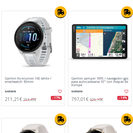
Garmin forerunner 165 white /
Garmin camper 1095 / navegador gps
smartwatch 43mm
para autocaravana 10" con mapas de
europa
GARMIN
GARMIN
211,21€
797,01€
- 17%
- 14%
253,45€
925,10€