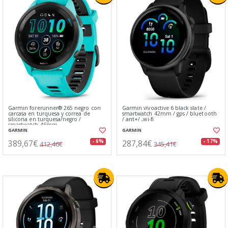
Garmin forerunner® 265 negro con
Garmin vívoactive 6 black slate /
carcasa en turquesa y correa de
smartwatch 42mm / gps / bluetooth
silicona en turquesa/negro /
/ ant+/ ,wi-fi
smartwatch 46mm
GARMIN
GARMIN
389,67€
287,84€
- 6%
- 17%
412,46€
345,41€