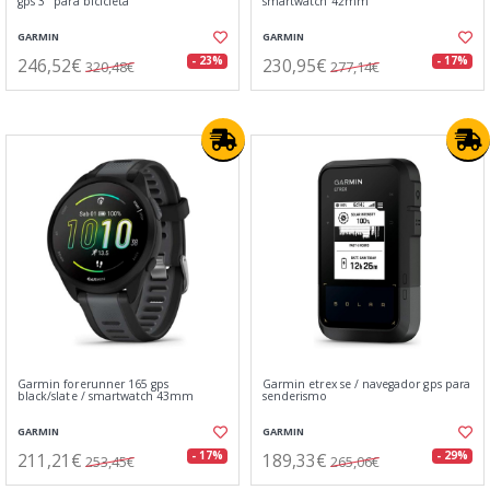
gps 3" para bicicleta
smartwatch 42mm
GARMIN
GARMIN
246,52€
230,95€
- 23%
- 17%
320,48€
277,14€
Garmin forerunner 165 gps
Garmin etrex se / navegador gps para
black/slate / smartwatch 43mm
senderismo
GARMIN
GARMIN
211,21€
189,33€
- 17%
- 29%
253,45€
265,06€