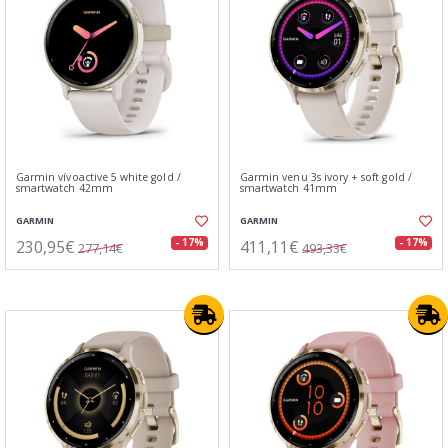
Garmin vívoactive 5 white gold /
Garmin venu 3s ivory + soft gold /
smartwatch 42mm
smartwatch 41mm
GARMIN
GARMIN
230,95€
411,11€
- 17%
- 17%
277,14€
493,33€