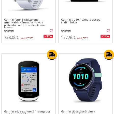
Garmin fenix 8 whitestone
Garmin bc 50 / cámara trasera
smartwatch 43mm / amoled /
inalámbrica
plateado con correa de silicona
blanca
GARMIN
GARMIN
738,06€
177,96€
- 35%
- 17%
1141,91€
213,55€
Garmin edge explore 2 / navegador
Garmin vívoactive 5 blue /