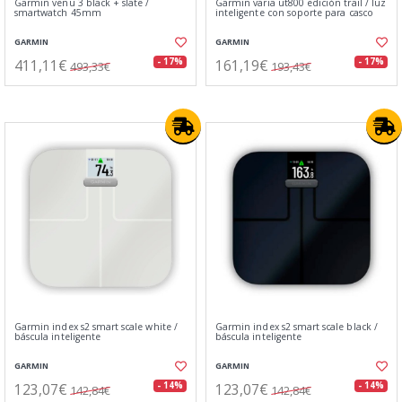
Garmin venu 3 black + slate /
Garmin varia ut800 edición trail / luz
smartwatch 45mm
inteligente con soporte para casco
GARMIN
GARMIN
411,11€
161,19€
- 17%
- 17%
493,33€
193,43€
Garmin index s2 smart scale white /
Garmin index s2 smart scale black /
báscula inteligente
báscula inteligente
GARMIN
GARMIN
123,07€
123,07€
- 14%
- 14%
142,84€
142,84€