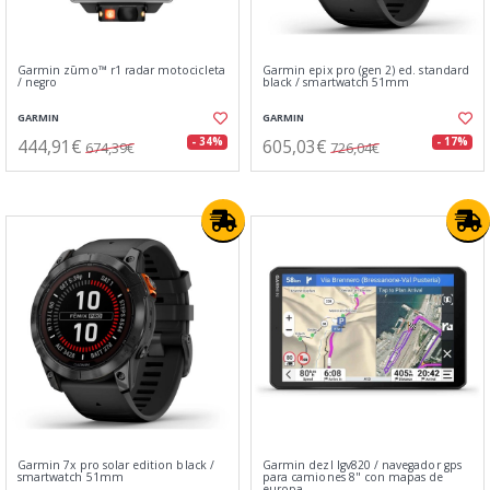
Garmin zūmo™ r1 radar motocicleta
Garmin epix pro (gen 2) ed. standard
/ negro
black / smartwatch 51mm
GARMIN
GARMIN
444,91€
605,03€
- 34%
- 17%
674,39€
726,04€
Garmin 7x pro solar edition black /
Garmin dezl lgv820 / navegador gps
smartwatch 51mm
para camiones 8" con mapas de
europa