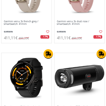
Garmin venu 3s french grey /
Garmin venu 3s dust rose /
smartwatch 41mm
smartwatch 41mm
GARMIN
GARMIN
411,11€
411,11€
- 17%
- 17%
493,33€
493,33€