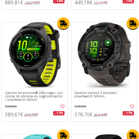
889,81€
449,18€
- 14%
- 14%
1032,82€
521,37€
Garmin forerunner® 265s negro con
Garmin instinct 3 amoled /
correa de silicona en negro/amarillo
smartwatch 50mm
/ smartwatch 42mm
GARMIN
GARMIN
389,67€
378,70€
- 17%
- 17%
470,00€
454,44€