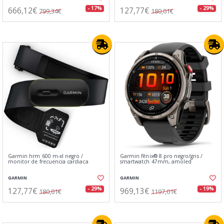
666,12€
127,77€
- 17%
- 29%
799,34€
180,01€
Garmin hrm 600 m-xl negro /
Garmin fēnix® 8 pro negro/gris /
monitor de frecuencia cardiaca
smartwatch 47mm, amoled
GARMIN
GARMIN
127,77€
969,13€
- 29%
- 19%
180,01€
1197,01€