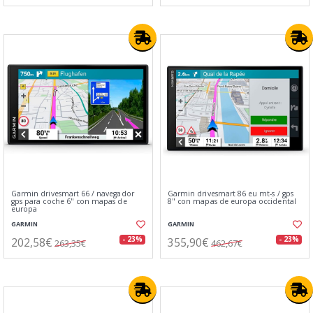
Garmin drivesmart 66 / navegador
Garmin drivesmart 86 eu mt-s / gps
gps para coche 6" con mapas de
8" con mapas de europa occidental
europa
GARMIN
GARMIN
202,58€
355,90€
- 23%
- 23%
263,35€
462,67€