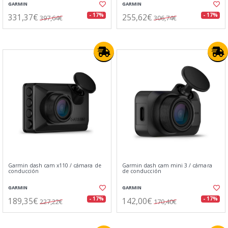
GARMIN
GARMIN
331,37€
255,62€
- 17%
- 17%
397,64€
306,74€
Garmin dash cam x110 / cámara de
Garmin dash cam mini 3 / cámara
conducción
de conducción
GARMIN
GARMIN
189,35€
142,00€
- 17%
- 17%
227,22€
170,40€