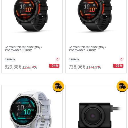
Garmin fenix 8 slate gray /
Garmin fenix 8 slate gray /
smartwatch 51mm
smartwatch 43mm
GARMIN
GARMIN
829,88€
738,06€
- 34%
- 35%
1255,70€
1141,91€