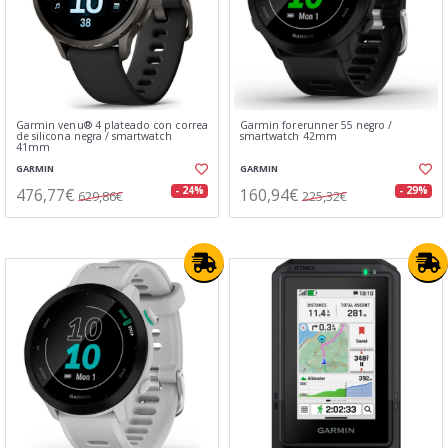
Garmin venu® 4 plateado con correa
Garmin forerunner 55 negro /
de silicona negra / smartwatch
smartwatch 42mm
41mm
GARMIN
GARMIN
476,77€
160,94€
- 24%
- 29%
629,86€
225,32€