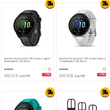
Garmin forerunner 165 music negro /
Garmin forerunner 165 music blanco
smartwatch 30,4mm
/ smartwatch 30,4mm
GARMIN
GARMIN
260,51€
260,92€
- 17%
- 17%
312,61€
313,10€