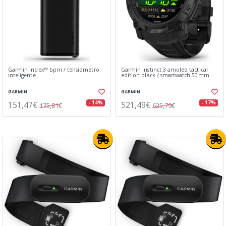
Garmin index™ bpm / tensiómetro
Garmin instinct 3 amoled tactical
inteligente
edition black / smartwatch 50mm
GARMIN
GARMIN
151,47€
521,49€
- 14%
- 17%
175,81€
625,79€