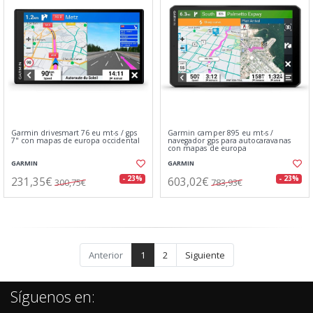
Garmin drivesmart 76 eu mt-s / gps
Garmin camper 895 eu mt-s /
7" con mapas de europa occidental
navegador gps para autocaravanas
con mapas de europa
GARMIN
GARMIN
231,35€
603,02€
- 23%
- 23%
300,75€
783,93€
Anterior
1
2
Siguiente
Síguenos en: