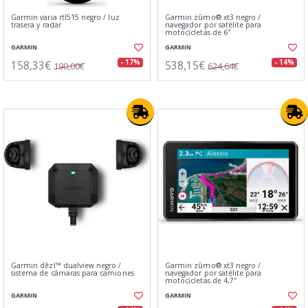
Garmin varia rtl515 negro / luz
Garmin zūmo® xt3 negro /
trasera y radar
navegador por satélite para
motocicletas de 6″
GARMIN
GARMIN
158,33€
538,15€
- 17%
- 14%
190,00€
624,64€
Garmin dēzl™ dualview negro /
Garmin zūmo® xt3 negro /
sistema de cámaras para camiones
navegador por satélite para
motocicletas de 4,7″
GARMIN
GARMIN