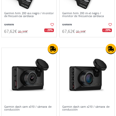
Garmin hrm 200 xs-s negro / monitor
Garmin hrm 200 m-xl negro /
de frecuencia cardiaca
monitor de frecuencia cardiaca
GARMIN
GARMIN
67,62€
67,62€
- 29%
- 29%
95,30€
95,30€
Garmin dash cam x310 / cámara de
Garmin dash cam x210 / cámara de
conducción
conducción