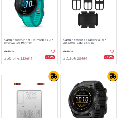
Garmin forerunner 165 music azul /
Garmin sensor de cadencia (2) /
smartwatch 30,4mm
accesorio para bicicleta
GARMIN
GARMIN
260,51€
32,36€
- 17%
- 17%
312,61€
38,83€